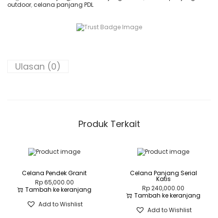
outdoor
,
celana panjang PDL
a
n
a
P
a
n
j
a
Ulasan (0)
n
g
T
e
r
i
t
i
Produk Terkait
s
Celana Pendek Granit
Celana Panjang Serial
Katis
Rp
65,000.00
Rp
240,000.00
Tambah ke keranjang
Tambah ke keranjang
Add to Wishlist
Add to Wishlist