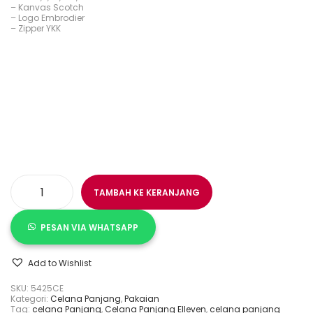
– Kanvas Scotch
– Logo Embrodier
– Zipper YKK
TAMBAH KE KERANJANG
K
u
a
PESAN VIA WHATSAPP
n
t
i
t
Add to Wishlist
a
s
SKU:
5425CE
C
Kategori:
Celana Panjang
,
Pakaian
e
Tag:
celana Panjang
,
Celana Panjang Elleven
,
celana panjang
l