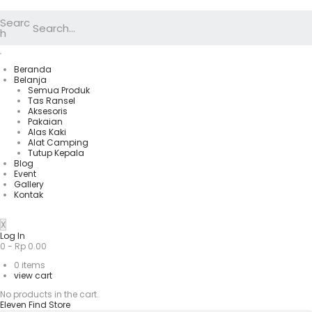
Searc
h
Beranda
Belanja
Semua Produk
Tas Ransel
Aksesoris
Pakaian
Alas Kaki
Alat Camping
Tutup Kepala
Blog
Event
Gallery
Kontak
X
Log In
0
-
Rp
0.00
0
items
view cart
No products in the cart.
Eleven Find Store