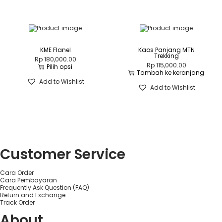
KME Flanel
Kaos Panjang MTN
Trekking
Rp
180,000.00
Rp
115,000.00
Pilih opsi
Tambah ke keranjang
P
r
Add to Wishlist
Add to Wishlist
o
d
u
k
i
n
i
m
e
Customer Service
m
i
l
Cara Order
i
Cara Pembayaran
k
Frequently Ask Question (FAQ)
i
Return and Exchange
b
Track Order
e
About
b