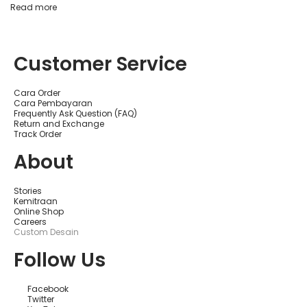
_
Read more
F
e
a
t
Customer Service
u
r
e
s
Cara Order
_
Cara Pembayaran
a
Frequently Ask Question (FAQ)
n
Return and Exchange
d
Track Order
W
i
About
n
n
i
n
Stories
g
Kemitraan
S
Online Shop
t
Careers
r
Custom Desain
a
t
Follow Us
e
g
i
Facebook
e
Twitter
s