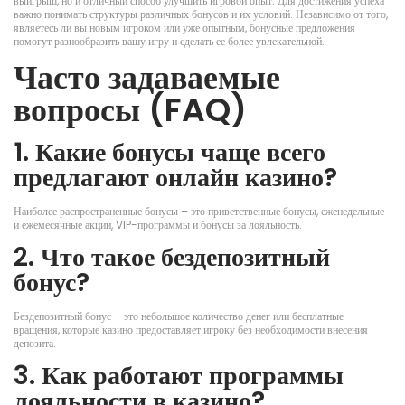
выигрыш, но и отличный способ улучшить игровой опыт. Для достижения успеха
важно понимать структуры различных бонусов и их условий. Независимо от того,
являетесь ли вы новым игроком или уже опытным, бонусные предложения
помогут разнообразить вашу игру и сделать ее более увлекательной.
Часто задаваемые
вопросы (FAQ)
1. Какие бонусы чаще всего
предлагают онлайн казино?
Наиболее распространенные бонусы – это приветственные бонусы, еженедельные
и ежемесячные акции, VIP-программы и бонусы за лояльность.
2. Что такое бездепозитный
бонус?
Бездепозитный бонус – это небольшое количество денег или бесплатные
вращения, которые казино предоставляет игроку без необходимости внесения
депозита.
3. Как работают программы
лояльности в казино?