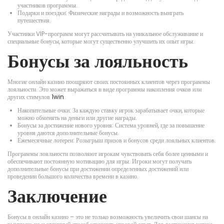
участников программы.
Подарки и поездки: Физические награды и возможность выиграть
путешествия.
Участники VIP-программ могут рассчитывать на уникальное обслуживание и
специальные бонусы, которые могут существенно улучшить их опыт игры.
Бонусы за лояльность
Многие онлайн казино поощряют своих постоянных клиентов через программы
лояльности. Это может выражаться в виде программы накопления очков или
других стимулов
1win
.
Накопительные очки: За каждую ставку игрок зарабатывает очки, которые
можно обменять на деньги или другие награды.
Бонусы за достижение нового уровня: Система уровней, где за повышение
уровня даются дополнительные бонусы.
Ежемесячные лотереи: Розыгрыш призов и бонусов среди лояльных клиентов.
Программы лояльности позволяют игрокам чувствовать себя более ценными и
обеспечивают постоянную мотивацию для игры. Игроки могут получать
дополнительные бонусы при достижении определенных достижений или
проведении большого количества времени в казино.
Заключение
Бонусы в онлайн казино – это не только возможность увеличить свои шансы на