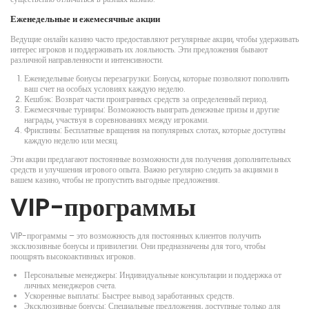
Еженедельные и ежемесячные акции
Ведущие онлайн казино часто предоставляют регулярные акции, чтобы удерживать
интерес игроков и поддерживать их лояльность. Эти предложения бывают
различной направленности и интенсивности.
Еженедельные бонусы перезагрузки: Бонусы, которые позволяют пополнить
ваш счет на особых условиях каждую неделю.
Кешбэк: Возврат части проигранных средств за определенный период.
Ежемесячные турниры: Возможность выиграть денежные призы и другие
награды, участвуя в соревнованиях между игроками.
Фриспины: Бесплатные вращения на популярных слотах, которые доступны
каждую неделю или месяц.
Эти акции предлагают постоянные возможности для получения дополнительных
средств и улучшения игрового опыта. Важно регулярно следить за акциями в
вашем казино, чтобы не пропустить выгодные предложения.
VIP-программы
VIP-программы – это возможность для постоянных клиентов получить
эксклюзивные бонусы и привилегии. Они предназначены для того, чтобы
поощрять высокоактивных игроков.
Персональные менеджеры: Индивидуальные консультации и поддержка от
личных менеджеров счета.
Ускоренные выплаты: Быстрее вывод заработанных средств.
Эксклюзивные бонусы: Специальные предложения, доступные только для