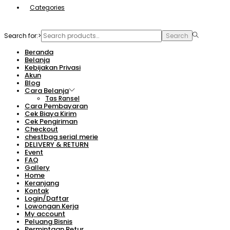
Categories
Search for:>
Search
Beranda
Belanja
Kebijakan Privasi
Akun
Blog
Cara Belanja
Tas Ransel
Cara Pembayaran
Cek Biaya Kirim
Cek Pengiriman
Checkout
chestbag serial merie
DELIVERY & RETURN
Event
FAQ
Gallery
Home
Keranjang
Kontak
Login/Daftar
Lowongan Kerja
My account
Peluang Bisnis
Permintaan Retur