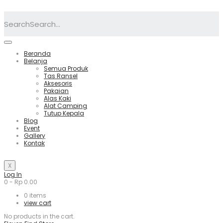
Search
Beranda
Belanja
Semua Produk
Tas Ransel
Aksesoris
Pakaian
Alas Kaki
Alat Camping
Tutup Kepala
Blog
Event
Gallery
Kontak
X
Log In
0
-
Rp
0.00
0
items
view cart
No products in the cart.