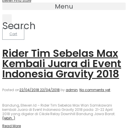
Eleven Find Store
Menu
Search
Cart
Rider Tim Sebelas Max
Kembali Juara di Event
Indonesia Gravity 2018
Posted on
22/04/2018
22/04/2018
.
by
admin
.
No comments yet
.
Bandung, Elleven.Id – Rider Tim Sebelas Max Wan Samikawani
kembali Juara di Event Indonesia Gravity 2018 pada 21-22 April
2018 yang digelar di Cikole Relay Downhill Bandung Jawa Barat.
(lebih…)
Read More