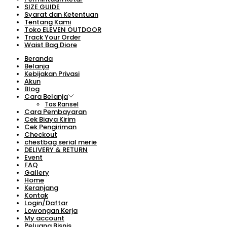
SIZE GUIDE
Syarat dan Ketentuan
Tentang Kami
Toko ELEVEN OUTDOOR
Track Your Order
Waist Bag Diore
Beranda
Belanja
Kebijakan Privasi
Akun
Blog
Cara Belanja
Tas Ransel
Cara Pembayaran
Cek Biaya Kirim
Cek Pengiriman
Checkout
chestbag serial merie
DELIVERY & RETURN
Event
FAQ
Gallery
Home
Keranjang
Kontak
Login/Daftar
Lowongan Kerja
My account
Peluang Bisnis