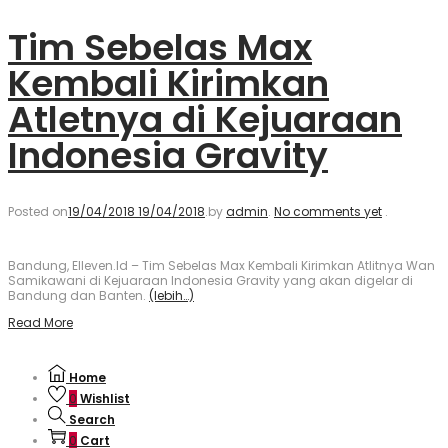
Tim Sebelas Max
Kembali Kirimkan
Atletnya di Kejuaraan
Indonesia Gravity
Posted on
19/04/2018
19/04/2018
.
by
admin
.
No comments yet
.
Bandung, Elleven.Id – Tim Sebelas Max Kembali Kirimkan Atlitnya Wan
Samikawani di Kejuaraan Indonesia Gravity yang akan digelar di
Bandung dan Banten.
(lebih…)
Read More
Home
0
Wishlist
Search
0
Cart