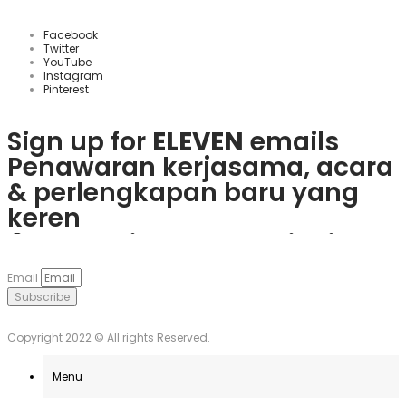
Facebook
Twitter
YouTube
Instagram
Pinterest
Sign up for
ELEVEN
emails
Penawaran kerjasama, acara
& perlengkapan baru yang
keren
Rasakan keseruan
plinko slot
Mainkan
1win
dan nikmati
Če obožujete vznemirjenje
Visita
goobet
y gana hoy. ¡Es
dan menangkan hadiah
berbagai bonus menarik dan
igralnic, je
Plinko
pravo
muy sencillo y divertido!
Email
nyata langsung dari ponsel
game populer.
mesto. Uživajte v igrah in
Subscribe
Anda.
unovčite odlične ponudbe.
Copyright 2022 © All rights Reserved.
Menu