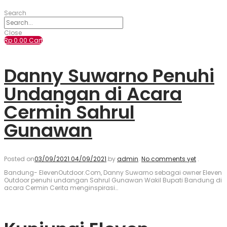
Search
Close
Rp
0.00
Cart
Danny Suwarno Penuhi
Undangan di Acara
Cermin Sahrul
Gunawan
Posted on
03/09/2021
04/09/2021
.
by
admin
.
No comments yet
.
Bandung- ElevenOutdoor.Com, Danny Suwarno sebagai owner Eleven
Outdoor penuhi undangan Sahrul Gunawan Wakil Bupati Bandung di
acara Cermin Cerita menginspirasi…