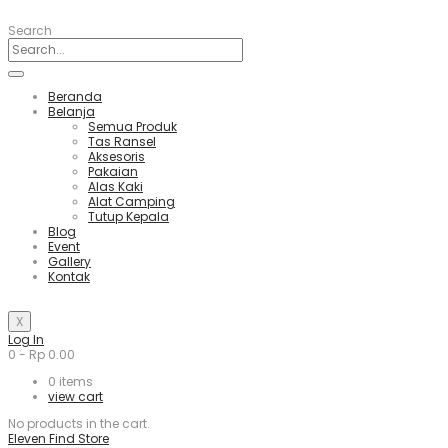
Search
Beranda
Belanja
Semua Produk
Tas Ransel
Aksesoris
Pakaian
Alas Kaki
Alat Camping
Tutup Kepala
Blog
Event
Gallery
Kontak
X
Log In
0
-
Rp
0.00
0
items
view cart
No products in the cart.
Eleven Find Store