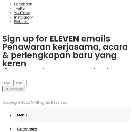
Facebook
Twitter
YouTube
Instagram
Pinterest
Sign up for
ELEVEN
emails
Penawaran kerjasama, acara
& perlengkapan baru yang
keren
Rasakan keseruan
plinko slot
Mainkan
1win
dan nikmati
Če obožujete vznemirjenje
Visita
goobet
y gana hoy. ¡Es
dan menangkan hadiah
berbagai bonus menarik dan
igralnic, je
Plinko
pravo
muy sencillo y divertido!
Email
nyata langsung dari ponsel
game populer.
mesto. Uživajte v igrah in
Subscribe
Anda.
unovčite odlične ponudbe.
Copyright 2022 © All rights Reserved.
Menu
Categories