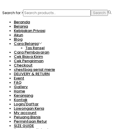
Search for:>
Search
Beranda
Belanja
Kebijakan Privasi
Akun
Blog
Cara Belanja
Tas Ransel
Cara Pembayaran
Cek Biaya Kirim
Cek Pengiriman
Checkout
chestbag serial merie
DELIVERY & RETURN
Event
FAQ
Gallery
Home
Keranjang
Kontak
Login/Daftar
Lowongan Kerja
My account
Peluang Bisnis
Permintaan Retur
SIZE GUIDE