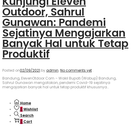
Kunjungi Eleven
Outdoor, Sahrul
Gunawan: Pandemi
Sejatinya Mengajarkan
Banyak Hal untuk Tetap
Produktif
Posted on
02/09/2021
.
by
admin
.
No comments yet
.
Bandung, ElevenOtdoor.Com – Wakil Bupati (Wabup) Bandung,
Sahrul Gunawan mengatakan, pendemi Covid-19 sejatinya
mengajarkan banyak hal untuk tetap produktif khususnya…
Home
0
Wishlist
Search
0
Cart