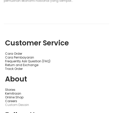
e
pemulihan ekonomi nasional yang sempat…
d
o
n
Customer Service
Cara Order
Cara Pembayaran
Frequently Ask Question (FAQ)
Return and Exchange
Track Order
About
Stories
Kemitraan
Online Shop
Careers
Custom Desain