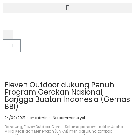
Eleven Outdoor dukung Penuh
Program Gerakan Nasional
Bangga Buatan Indonesia (Gernas
BBI)
.
.
P
24/09/2021
by
admin
No comments yet
o
s
Bandung, ElevenOutdoor.Com – Selama pandemi, sektor Usaha
t
Mikro, Kecil, dan Menengah (UMKM) menjadi ujung tombak