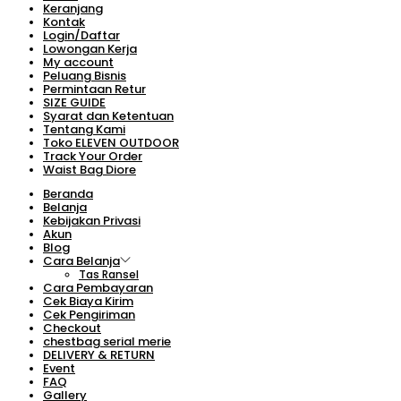
Keranjang
Kontak
Login/Daftar
Lowongan Kerja
My account
Peluang Bisnis
Permintaan Retur
SIZE GUIDE
Syarat dan Ketentuan
Tentang Kami
Toko ELEVEN OUTDOOR
Track Your Order
Waist Bag Diore
Beranda
Belanja
Kebijakan Privasi
Akun
Blog
Cara Belanja
Tas Ransel
Cara Pembayaran
Cek Biaya Kirim
Cek Pengiriman
Checkout
chestbag serial merie
DELIVERY & RETURN
Event
FAQ
Gallery