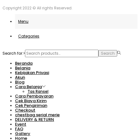
Anda.
unovčite odlične ponudbe.
Copyright 2022 © All rights Reserved.
Menu
Categories
Search for:>
Search
Beranda
Belanja
Kebijakan Privasi
Akun
Blog
Cara Belanja
Tas Ransel
Cara Pembayaran
Cek Biaya Kirim
Cek Pengiriman
Checkout
chestbag serial merie
DELIVERY & RETURN
Event
FAQ
Gallery
Home