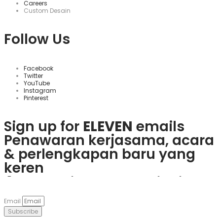
Careers
Custom Desain
Follow Us
Facebook
Twitter
YouTube
Instagram
Pinterest
Sign up for
ELEVEN
emails
Penawaran kerjasama, acara
& perlengkapan baru yang
keren
Rasakan keseruan
plinko slot
Mainkan
1win
dan nikmati
Če obožujete vznemirjenje
Visita
goobet
y gana hoy. ¡Es
dan menangkan hadiah
berbagai bonus menarik dan
igralnic, je
Plinko
pravo
muy sencillo y divertido!
Email
nyata langsung dari ponsel
game populer.
mesto. Uživajte v igrah in
Subscribe