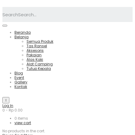
Search
Beranda
Belanja
Semua Produk
Tas Ransel
Aksesoris
Pakaian
Alas Kaki
Alat Camping
Tutup Kepala
Blog
Event
Gallery
Kontak
X
Log In
0
-
Rp
0.00
0
items
view cart
No products in the cart.