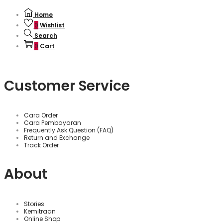
Home
0
Wishlist
Search
0
Cart
Customer Service
Cara Order
Cara Pembayaran
Frequently Ask Question (FAQ)
Return and Exchange
Track Order
About
Stories
Kemitraan
Online Shop