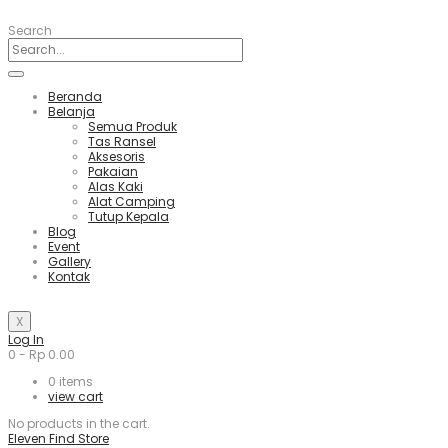
Search
Beranda
Belanja
Semua Produk
Tas Ransel
Aksesoris
Pakaian
Alas Kaki
Alat Camping
Tutup Kepala
Blog
Event
Gallery
Kontak
X
Log In
0
-
Rp
0.00
0
items
view cart
No products in the cart.
Eleven Find Store