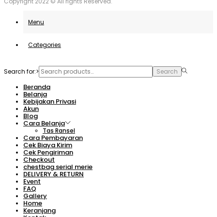
Copyright 2022 © All rights Reserved.
Menu
Categories
Search for:>
Search
Beranda
Belanja
Kebijakan Privasi
Akun
Blog
Cara Belanja
Tas Ransel
Cara Pembayaran
Cek Biaya Kirim
Cek Pengiriman
Checkout
chestbag serial merie
DELIVERY & RETURN
Event
FAQ
Gallery
Home
Keranjang