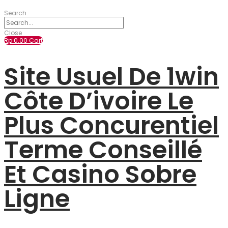
Search
Close
Rp
0.00
Cart
Site Usuel De 1win
Côte D’ivoire Le
Plus Concurentiel
Terme Conseillé
Et Casino Sobre
Ligne