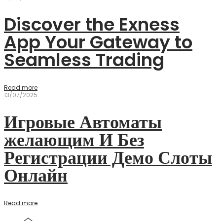
Discover the Exness
App Your Gateway to
Seamless Trading
Read more
13/07/2025
Игровые Автоматы
желающим И Без
Регистрации Демо Слоты
Онлайн
Read more