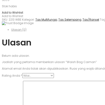
Stok habis
Add to Wishlist
Add to Wishlist
SKU:
2213 WBE
Kategori:
Tas Multifungsi
,
Tas Selempang
,
Tas/Ransel
Ta
Ulasan (0)
Ulasan
Belum ada ulasan.
Jadilah yang pertama memberikan ulasan “Waish Bag Caiman”
Alamat email Anda tidak akan dipublikasikan.
Ruas yang wajib ditand
Rating Anda
*