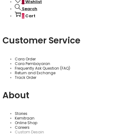
Wishlist
0
Search
Cart
0
Customer Service
Cara Order
Cara Pembayaran
Frequently Ask Question (FAQ)
Return and Exchange
Track Order
About
Stories
Kemitraan
Online Shop
Careers
Custom Desain