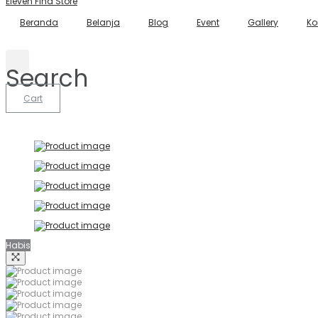
Eleven Find Store
Beranda
Belanja
Blog
Event
Gallery
Ko
Search
Cart
Habis