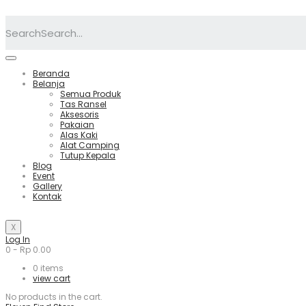
Search
Beranda
Belanja
Semua Produk
Tas Ransel
Aksesoris
Pakaian
Alas Kaki
Alat Camping
Tutup Kepala
Blog
Event
Gallery
Kontak
X
Log In
0
-
Rp
0.00
0
items
view cart
No products in the cart.