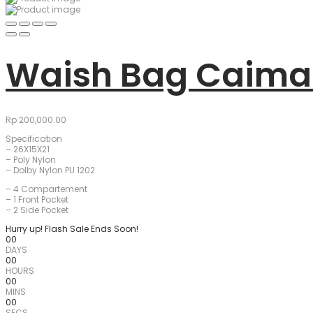
Waish Bag Caima
Rp
200,000.00
Specification
– 26X15X21
– Poly Nylon
– Dolby Nylon PU 1202
– 4 Compartement
– 1 Front Pocket
– 2 Side Pocket
Hurry up! Flash Sale Ends Soon!
00
DAYS
00
HOURS
00
MINS
00
SECS