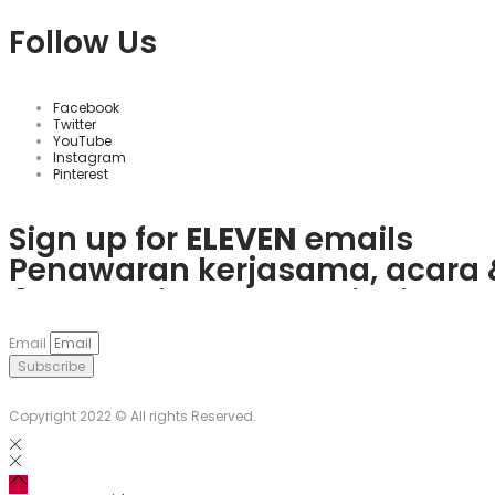
Follow Us
Facebook
Twitter
YouTube
Instagram
Pinterest
Sign up for
ELEVEN
emails
Penawaran kerjasama, acara 
Rasakan keseruan
plinko slot
Mainkan
1win
dan nikmati ber
Če obožujete vznemirjenje igra
Visita
goobet
y gana hoy. ¡Es m
odlične ponudbe.
Email
Subscribe
Copyright 2022 © All rights Reserved.