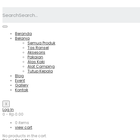
Search
Beranda
Belanja
Semua Produk
Tas Ransel
Aksesoris
Pakaian
Alas Kaki
Alat Camping
Tutup Kepala
Blog
Event
Gallery
Kontak
X
Log In
0
-
Rp
0.00
0
items
view cart
No products in the cart.