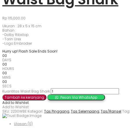
Rp
115,000.00
Ukuran : 28 x 5 x 15 cm
Bahan :
-Dolby Ribstop
-Torin Urex
-Logo Embrodier
Hurry up! Flash Sale Ends Soon!
00
DAYS
00
HOURS
00
MINS
00
SECS
Kuantitas Waist Bag Shark
Tambah ke keranjang
Pesan Via WhatsApp
Add to Wishlist
Add to Wishlist
SKU:
2230WBE
Kategori:
Tas Pinggang
,
Tas Selempang
,
Tas/Ransel
Tag
Ulasan (0)