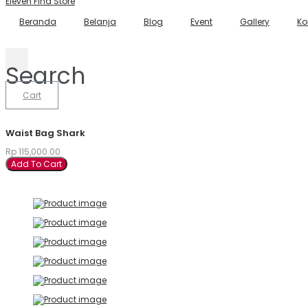
Eleven Find Store
Beranda
Belanja
Blog
Event
Gallery
Ko
Search
Cart
Waist Bag Shark
Rp
115,000.00
Add To Cart