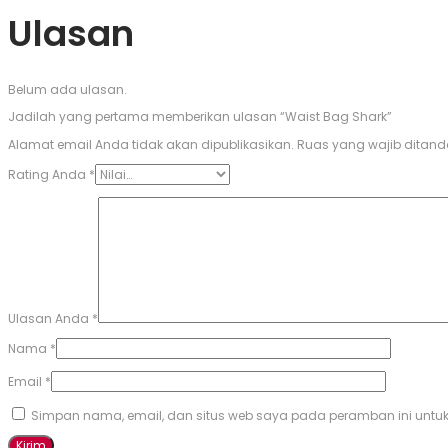
Ulasan
Belum ada ulasan.
Jadilah yang pertama memberikan ulasan “Waist Bag Shark”
Alamat email Anda tidak akan dipublikasikan.
Ruas yang wajib ditand
Rating Anda
*
Ulasan Anda
*
Nama
*
Email
*
Simpan nama, email, dan situs web saya pada peramban ini untuk