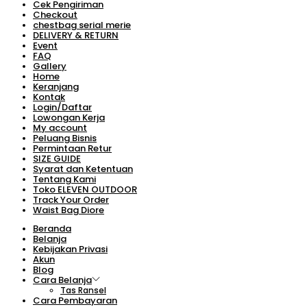
Cek Pengiriman
Checkout
chestbag serial merie
DELIVERY & RETURN
Event
FAQ
Gallery
Home
Keranjang
Kontak
Login/Daftar
Lowongan Kerja
My account
Peluang Bisnis
Permintaan Retur
SIZE GUIDE
Syarat dan Ketentuan
Tentang Kami
Toko ELEVEN OUTDOOR
Track Your Order
Waist Bag Diore
Beranda
Belanja
Kebijakan Privasi
Akun
Blog
Cara Belanja
Tas Ransel
Cara Pembayaran