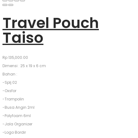
Travel Pouch
Taiso
Rp
135,000.00
Dimensi : 25 x 19 x 6 cm
Bahan :
-Splj 02
-Oxsfor
-Trampolin
-Busa Angin 2ml
-Polyfoam 6ml
-Jala Organizer
-Logo Bordir