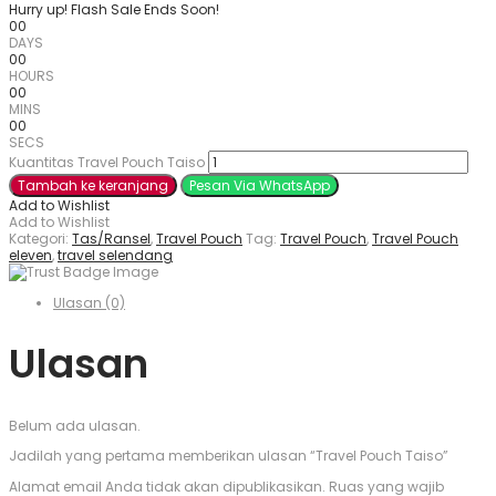
Hurry up! Flash Sale Ends Soon!
00
DAYS
00
HOURS
00
MINS
00
SECS
Kuantitas Travel Pouch Taiso
Tambah ke keranjang
Pesan Via WhatsApp
Add to Wishlist
Add to Wishlist
Kategori:
Tas/Ransel
,
Travel Pouch
Tag:
Travel Pouch
,
Travel Pouch
eleven
,
travel selendang
Ulasan (0)
Ulasan
Belum ada ulasan.
Jadilah yang pertama memberikan ulasan “Travel Pouch Taiso”
Alamat email Anda tidak akan dipublikasikan.
Ruas yang wajib