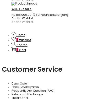
WBE Tuatara
Rp
185,000.00
Tambah ke keranjang
Add to Wishlist
Add to Wishlist
Home
0
Wishlist
Search
0
Cart
Customer Service
Cara Order
Cara Pembayaran
Frequently Ask Question (FAQ)
Return and Exchange
Track Order