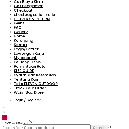
Cek Biaya Kirim
Cek Pengiriman
Checkout
chestbag serial merie
DELIVERY & RETURN
Event
FAQ
Gallery
Home
Keranjang
Kontak
Login/Daftar
Lowongan Kerja
My account
Peluang Bisnis
Permintaan Retur
SIZE GUIDE
Syarat dan Ketentuan
Tentang Kami
Toko ELEVEN OUTDOOR
Track Your Order
Waist Bag Diore
Login / Register
Type to search
Search for:>
Search