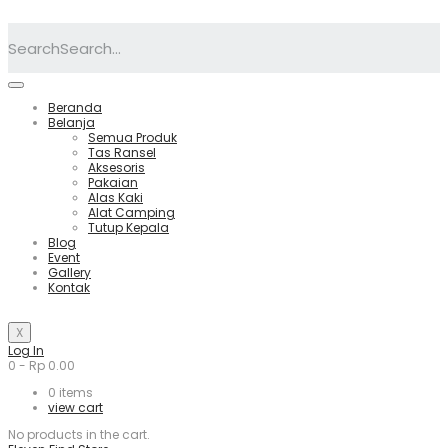
Search
Beranda
Belanja
Semua Produk
Tas Ransel
Aksesoris
Pakaian
Alas Kaki
Alat Camping
Tutup Kepala
Blog
Event
Gallery
Kontak
X
Log In
0
-
Rp
0.00
0
items
view cart
No products in the cart.