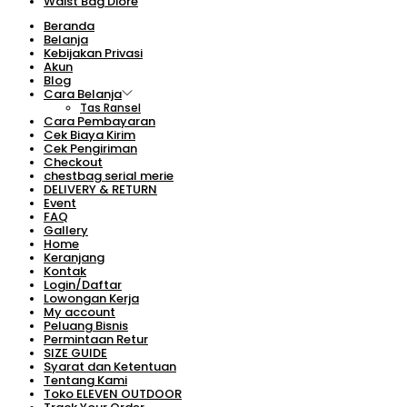
Waist Bag Diore
Beranda
Belanja
Kebijakan Privasi
Akun
Blog
Cara Belanja
Tas Ransel
Cara Pembayaran
Cek Biaya Kirim
Cek Pengiriman
Checkout
chestbag serial merie
DELIVERY & RETURN
Event
FAQ
Gallery
Home
Keranjang
Kontak
Login/Daftar
Lowongan Kerja
My account
Peluang Bisnis
Permintaan Retur
SIZE GUIDE
Syarat dan Ketentuan
Tentang Kami
Toko ELEVEN OUTDOOR