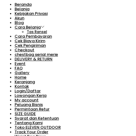
Beranda
Belanja
Kebijakan Privasi
Akun
Blog
Cara Belanja
Tas Ransel
Cara Pembayaran
Cek Biaya Kirim
Cek Pengiriman
Checkout
chestbag serial merie
DELIVERY & RETURN
Event
FAQ
Gallery
Home
Keranjang
Kontak
Login/Daftar
Lowongan Kerja
My account
Peluang Bisnis
Permintaan Retur
SIZE GUIDE
Syarat dan Ketentuan
Tentang Kami
Toko ELEVEN OUTDOOR
Track Your Order