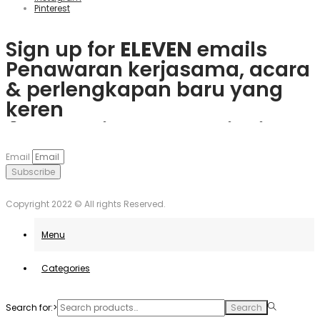
Pinterest
Sign up for
ELEVEN
emails
Penawaran kerjasama, acara
& perlengkapan baru yang
keren
Rasakan keseruan
plinko slot
Mainkan
1win
dan nikmati
Če obožujete vznemirjenje
Visita
goobet
y gana hoy. ¡Es
dan menangkan hadiah
berbagai bonus menarik dan
igralnic, je
Plinko
pravo
muy sencillo y divertido!
Email
nyata langsung dari ponsel
game populer.
mesto. Uživajte v igrah in
Subscribe
Anda.
unovčite odlične ponudbe.
Copyright 2022 © All rights Reserved.
Menu
Categories
Search for:>
Search