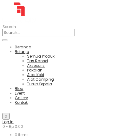
Search
Beranda
Belanja
Semua Produk
Tas Ransel
Aksesoris
Pakaian
Alas Kaki
Alat Camping
Tutup Kepala
Blog
Event
Gallery
Kontak
X
Log In
0
-
Rp
0.00
0
items