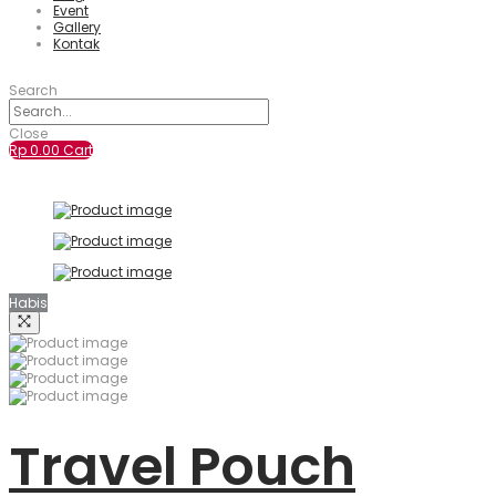
Event
Gallery
Kontak
Search
Close
Rp
0.00
Cart
Habis
Travel Pouch