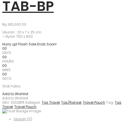
TAB-BP
Rp
165,000.00
Ukuran : 20 x 7 x 25 cm.
– Nylon 750 x 800
Hurry up! Flash Sale Ends Soon!
00
DAYS
00
HOURS
00
MINS
00
SECS
Stok habis
Add to Wishlist
Add to Wishlist
SKU:
2032BPE
Kategori:
Tas Travel
,
Tas/Ransel
,
Travel Pouch
Tag:
Tas
Travel
,
Travel Pouch
Ulasan (0)