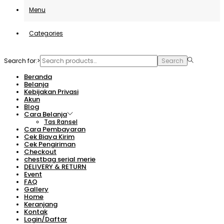
Menu
Categories
Search for:>
Search
Beranda
Belanja
Kebijakan Privasi
Akun
Blog
Cara Belanja
Tas Ransel
Cara Pembayaran
Cek Biaya Kirim
Cek Pengiriman
Checkout
chestbag serial merie
DELIVERY & RETURN
Event
FAQ
Gallery
Home
Keranjang
Kontak
Login/Daftar