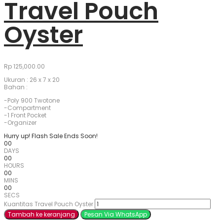
Travel Pouch
Oyster
Rp
125,000.00
Ukuran : 26 x 7 x 20
Bahan :
-Poly 900 Twotone
-Compartment
-1 Front Pocket
-Organizer
Hurry up! Flash Sale Ends Soon!
00
DAYS
00
HOURS
00
MINS
00
SECS
Kuantitas Travel Pouch Oyster
Tambah ke keranjang
Pesan Via WhatsApp