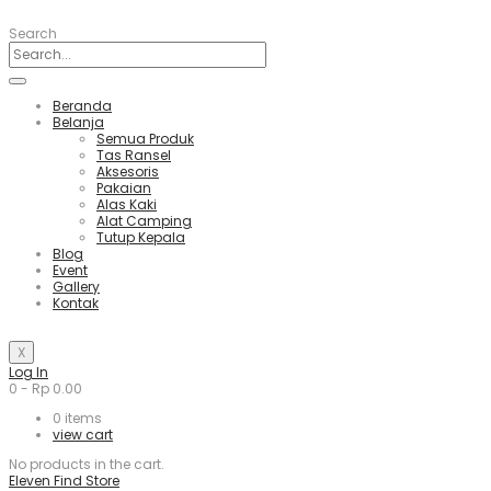
Search
Beranda
Belanja
Semua Produk
Tas Ransel
Aksesoris
Pakaian
Alas Kaki
Alat Camping
Tutup Kepala
Blog
Event
Gallery
Kontak
X
Log In
0
-
Rp
0.00
0
items
view cart
No products in the cart.
Eleven Find Store