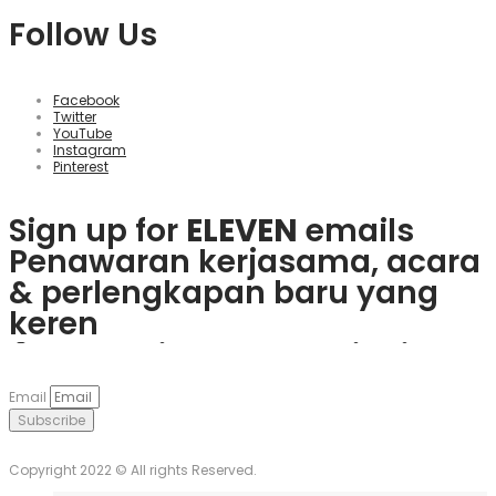
Follow Us
Facebook
Twitter
YouTube
Instagram
Pinterest
Sign up for
ELEVEN
emails
Penawaran kerjasama, acara
& perlengkapan baru yang
keren
Rasakan keseruan
plinko slot
Mainkan
1win
dan nikmati
Če obožujete vznemirjenje
Visita
goobet
y gana hoy. ¡Es
dan menangkan hadiah
berbagai bonus menarik dan
igralnic, je
Plinko
pravo
muy sencillo y divertido!
Email
nyata langsung dari ponsel
game populer.
mesto. Uživajte v igrah in
Subscribe
Anda.
unovčite odlične ponudbe.
Copyright 2022 © All rights Reserved.