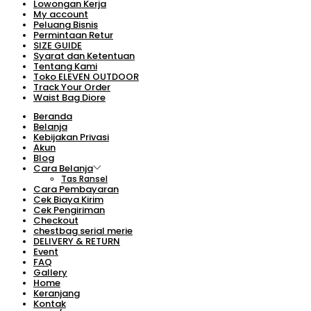
Lowongan Kerja
My account
Peluang Bisnis
Permintaan Retur
SIZE GUIDE
Syarat dan Ketentuan
Tentang Kami
Toko ELEVEN OUTDOOR
Track Your Order
Waist Bag Diore
Beranda
Belanja
Kebijakan Privasi
Akun
Blog
Cara Belanja
Tas Ransel
Cara Pembayaran
Cek Biaya Kirim
Cek Pengiriman
Checkout
chestbag serial merie
DELIVERY & RETURN
Event
FAQ
Gallery
Home
Keranjang
Kontak