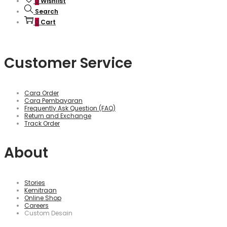
0
Wishlist
Search
0
Cart
Customer Service
Cara Order
Cara Pembayaran
Frequently Ask Question (FAQ)
Return and Exchange
Track Order
About
Stories
Kemitraan
Online Shop
Careers
Custom Desain