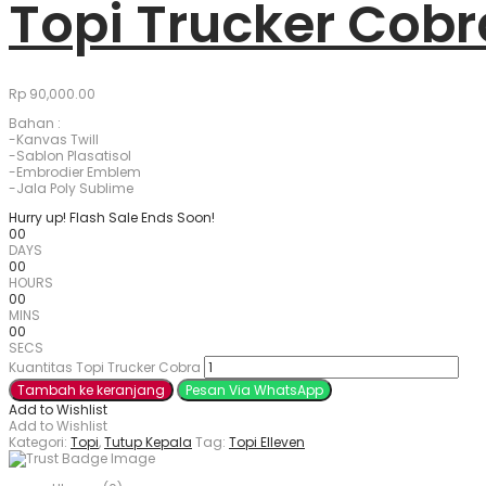
Topi Trucker Cobr
Rp
90,000.00
Bahan :
-Kanvas Twill
-Sablon Plasatisol
-Embrodier Emblem
-Jala Poly Sublime
Hurry up! Flash Sale Ends Soon!
00
DAYS
00
HOURS
00
MINS
00
SECS
Kuantitas Topi Trucker Cobra
Tambah ke keranjang
Pesan Via WhatsApp
Add to Wishlist
Add to Wishlist
Kategori:
Topi
,
Tutup Kepala
Tag:
Topi Elleven