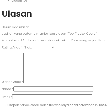
Ulasan (0)
Ulasan
Belum ada ulasan.
Jadilah yang pertama memberikan ulasan “Topi Trucker Cobra”
Alamat email Anda tidak akan dipublikasikan.
Ruas yang wajib ditand
Rating Anda
*
Ulasan Anda
*
Nama
*
Email
*
Simpan nama, email, dan situs web saya pada peramban ini untuk