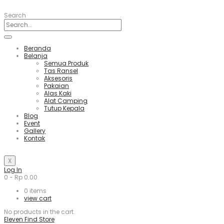
Search
Beranda
Belanja
Semua Produk
Tas Ransel
Aksesoris
Pakaian
Alas Kaki
Alat Camping
Tutup Kepala
Blog
Event
Gallery
Kontak
X
Log In
0
-
Rp
0.00
0
items
view cart
No products in the cart.
Eleven Find Store