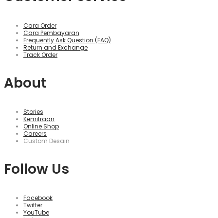
Cara Order
Cara Pembayaran
Frequently Ask Question (FAQ)
Return and Exchange
Track Order
About
Stories
Kemitraan
Online Shop
Careers
Custom Desain
Follow Us
Facebook
Twitter
YouTube