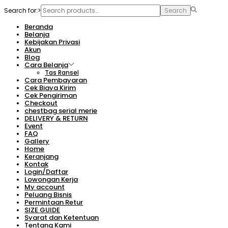
Search for:>
Search
Beranda
Belanja
Kebijakan Privasi
Akun
Blog
Cara Belanja
Tas Ransel
Cara Pembayaran
Cek Biaya Kirim
Cek Pengiriman
Checkout
chestbag serial merie
DELIVERY & RETURN
Event
FAQ
Gallery
Home
Keranjang
Kontak
Login/Daftar
Lowongan Kerja
My account
Peluang Bisnis
Permintaan Retur
SIZE GUIDE
Syarat dan Ketentuan
Tentang Kami