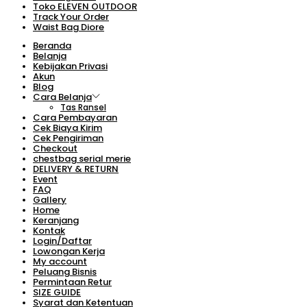
Toko ELEVEN OUTDOOR
Track Your Order
Waist Bag Diore
Beranda
Belanja
Kebijakan Privasi
Akun
Blog
Cara Belanja
Tas Ransel
Cara Pembayaran
Cek Biaya Kirim
Cek Pengiriman
Checkout
chestbag serial merie
DELIVERY & RETURN
Event
FAQ
Gallery
Home
Keranjang
Kontak
Login/Daftar
Lowongan Kerja
My account
Peluang Bisnis
Permintaan Retur
SIZE GUIDE
Syarat dan Ketentuan