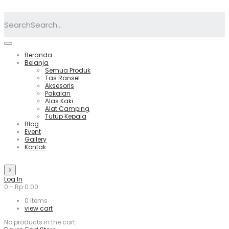
Search
Beranda
Belanja
Semua Produk
Tas Ransel
Aksesoris
Pakaian
Alas Kaki
Alat Camping
Tutup Kepala
Blog
Event
Gallery
Kontak
X
Log In
0
-
Rp
0.00
0
items
view cart
No products in the cart.