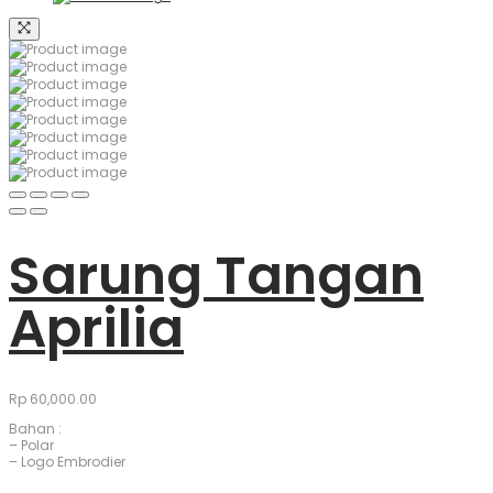
Sarung Tangan
Aprilia
Rp
60,000.00
Bahan :
– Polar
– Logo Embrodier