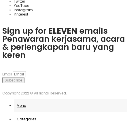
Twitter
YouTube
Instagram
Pinterest
Sign up for
ELEVEN
emails
Penawaran kerjasama, acara
& perlengkapan baru yang
keren
Rasakan keseruan
plinko slot
Mainkan
1win
dan nikmati
Če obožujete vznemirjenje
Visita
goobet
y gana hoy. ¡Es
dan menangkan hadiah
berbagai bonus menarik dan
igralnic, je
Plinko
pravo
muy sencillo y divertido!
Email
nyata langsung dari ponsel
game populer.
mesto. Uživajte v igrah in
Subscribe
Anda.
unovčite odlične ponudbe.
Copyright 2022 © All rights Reserved.
Menu
Categories