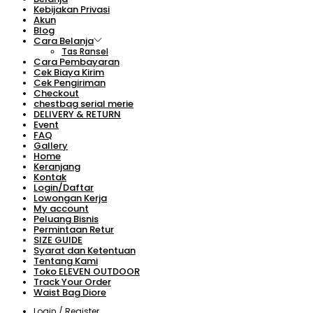
Kebijakan Privasi
Akun
Blog
Cara Belanja
Tas Ransel
Cara Pembayaran
Cek Biaya Kirim
Cek Pengiriman
Checkout
chestbag serial merie
DELIVERY & RETURN
Event
FAQ
Gallery
Home
Keranjang
Kontak
Login/Daftar
Lowongan Kerja
My account
Peluang Bisnis
Permintaan Retur
SIZE GUIDE
Syarat dan Ketentuan
Tentang Kami
Toko ELEVEN OUTDOOR
Track Your Order
Waist Bag Diore
Login / Register