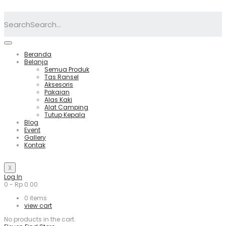
Search
Beranda
Belanja
Semua Produk
Tas Ransel
Aksesoris
Pakaian
Alas Kaki
Alat Camping
Tutup Kepala
Blog
Event
Gallery
Kontak
X
Log In
0
-
Rp
0.00
0
items
view cart
No products in the cart.