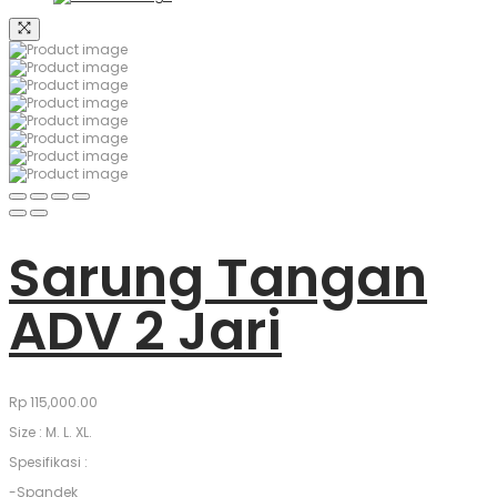
Sarung Tangan
ADV 2 Jari
Rp
115,000.00
Size : M. L. XL.
Spesifikasi :
-Spandek