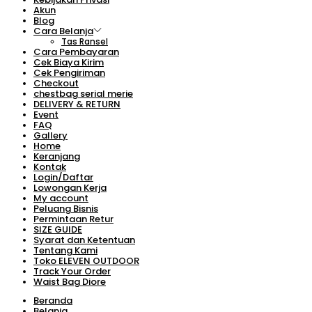
Akun
Blog
Cara Belanja
Tas Ransel
Cara Pembayaran
Cek Biaya Kirim
Cek Pengiriman
Checkout
chestbag serial merie
DELIVERY & RETURN
Event
FAQ
Gallery
Home
Keranjang
Kontak
Login/Daftar
Lowongan Kerja
My account
Peluang Bisnis
Permintaan Retur
SIZE GUIDE
Syarat dan Ketentuan
Tentang Kami
Toko ELEVEN OUTDOOR
Track Your Order
Waist Bag Diore
Beranda
Belanja