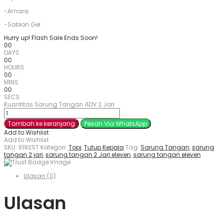
-Amara
-Sablon Gel
Hurry up! Flash Sale Ends Soon!
00
DAYS
00
HOURS
00
MINS
00
SECS
Kuantitas Sarung Tangan ADV 2 Jari
Tambah ke keranjang
Pesan Via WhatsApp
Add to Wishlist
Add to Wishlist
SKU:
9192ST
Kategori:
Topi
,
Tutup Kepala
Tag:
Sarung Tangan
,
sarung
tangan 2 jari
,
sarung tangan 2 Jari eleven
,
sarung tangan eleven
Ulasan (0)
Ulasan