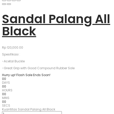
Sandal Palang All
Black
Rp
120,000.00
Spesifikasi :
-Acetal Buckle
-Great Grip with Good Compound Rubber Sole
Hurry up! Flash Sale Ends Soon!
00
DAYS
00
HOURS
00
MINS
00
SECS
Kuantitas Sandal Palang All Black