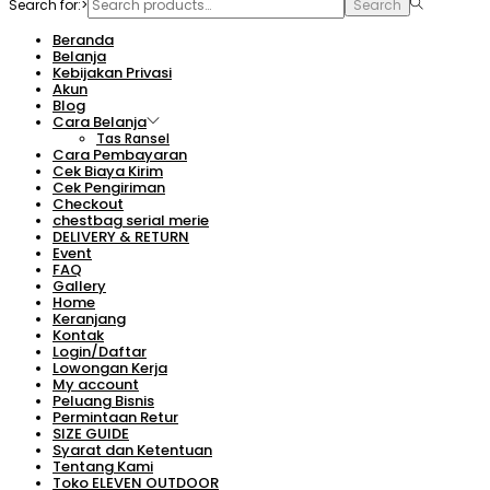
Search for:>
Search
Beranda
Belanja
Kebijakan Privasi
Akun
Blog
Cara Belanja
Tas Ransel
Cara Pembayaran
Cek Biaya Kirim
Cek Pengiriman
Checkout
chestbag serial merie
DELIVERY & RETURN
Event
FAQ
Gallery
Home
Keranjang
Kontak
Login/Daftar
Lowongan Kerja
My account
Peluang Bisnis
Permintaan Retur
SIZE GUIDE
Syarat dan Ketentuan
Tentang Kami
Toko ELEVEN OUTDOOR