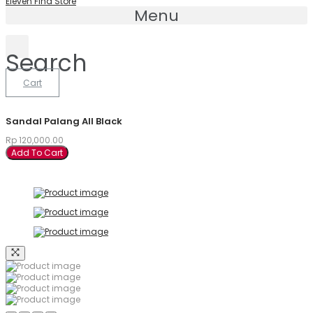
Eleven Find Store
Menu
Search
Cart
Sandal Palang All Black
Rp
120,000.00
Add To Cart