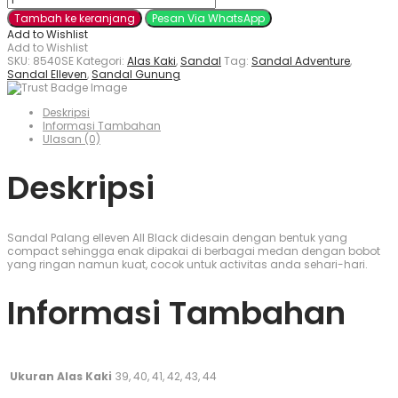
Tambah ke keranjang
Pesan Via WhatsApp
Add to Wishlist
Add to Wishlist
SKU:
8540SE
Kategori:
Alas Kaki
,
Sandal
Tag:
Sandal Adventure
,
Sandal Elleven
,
Sandal Gunung
Deskripsi
Informasi Tambahan
Ulasan (0)
Deskripsi
Sandal Palang elleven All Black didesain dengan bentuk yang
compact sehingga enak dipakai di berbagai medan dengan bobot
yang ringan namun kuat, cocok untuk activitas anda sehari-hari.
Informasi Tambahan
Ukuran Alas Kaki
39, 40, 41, 42, 43, 44