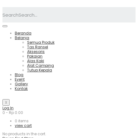
Search
Beranda
Belanja
Semua Produk
Tas Ransel
Aksesoris
Pakaian
Alas Kaki
Alat Camping
Tutup Kepala
Blog
Event
Gallery
Kontak
X
Log In
0
-
Rp
0.00
0
items
view cart
No products in the cart.