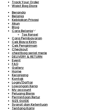
Track Your Order
Waist Bag Diore
Beranda
Belanja
Kebijakan Privasi
Akun
Blog
Cara Belanja
Tas Ransel
Cara Pembayaran
Cek Biaya Kirim
Cek Pengiriman
Checkout
chestbag serial merie
DELIVERY & RETURN
Event
FAQ
Gallery
Home
Keranjang
Kontak
Login/Daftar
Lowongan Kerja
My account
Peluang Bisnis
Permintaan Retur
SIZE GUIDE
Syarat dan Ketentuan
Tentang Kami