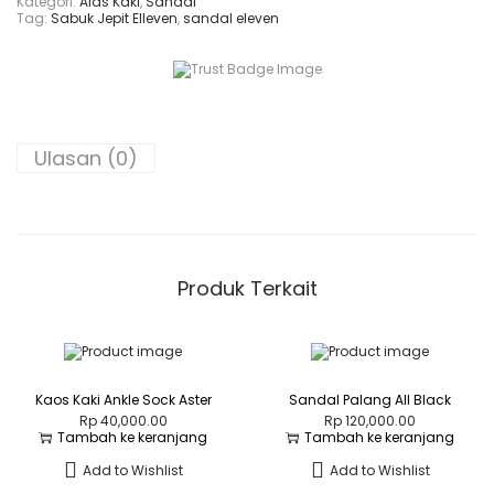
Kategori:
Alas Kaki
,
Sandal
a
Tag:
Sabuk Jepit Elleven
,
sandal eleven
n
d
a
l
A
l
l
B
Ulasan (0)
l
a
c
k
J
e
p
i
Produk Terkait
t
Kaos Kaki Ankle Sock Aster
Sandal Palang All Black
Rp
40,000.00
Rp
120,000.00
Tambah ke keranjang
Tambah ke keranjang
Add to Wishlist
Add to Wishlist