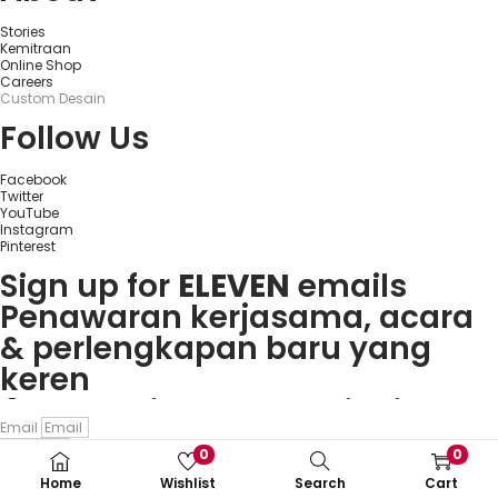
Stories
Kemitraan
Online Shop
Careers
Custom Desain
Follow Us
Facebook
Twitter
YouTube
Instagram
Pinterest
Sign up for
ELEVEN
emails
Penawaran kerjasama, acara
& perlengkapan baru yang
keren
Rasakan keseruan
plinko slot
Mainkan
1win
dan nikmati
Če obožujete vznemirjenje
Visita
goobet
y gana hoy. ¡Es
Email
dan menangkan hadiah nyata
berbagai bonus menarik dan
igralnic, je
Plinko
pravo mesto.
muy sencillo y divertido!
Subscribe
0
0
langsung dari ponsel Anda.
game populer.
Uživajte v igrah in unovčite
Copyright 2022 © All rights Reserved.
Home
Wishlist
Search
Cart