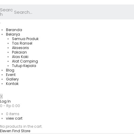
Searc
h
Beranda
Belanja
Semua Produk
Tas Ransel
Aksesoris
Pakaian
Alas Kaki
Alat Camping
Tutup Kepala
Blog
Event
Gallery
Kontak
X
Log In
0
-
Rp
0.00
0
items
view cart
No products in the cart.
Eleven Find Store