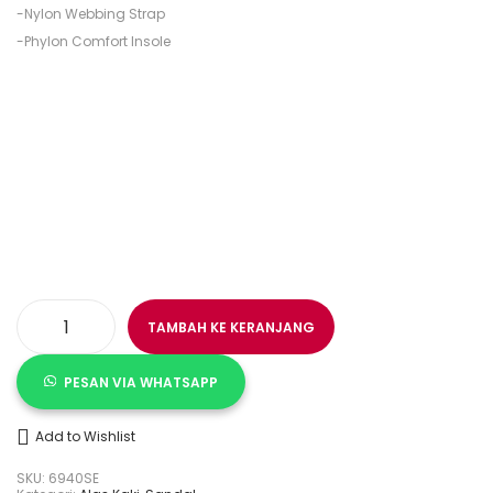
-Nylon Webbing Strap
-Phylon Comfort Insole
TAMBAH KE KERANJANG
K
u
a
PESAN VIA WHATSAPP
n
t
i
t
Add to Wishlist
a
s
SKU:
6940SE
S