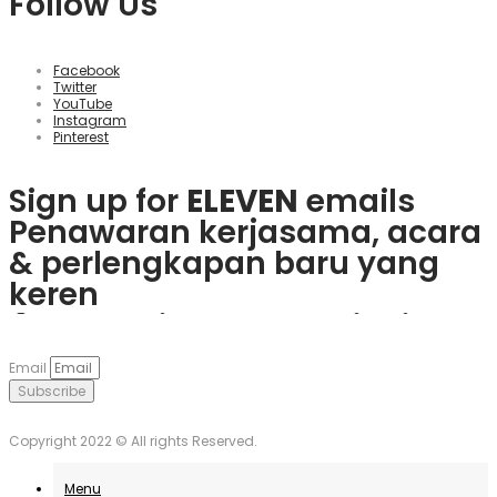
Follow Us
Facebook
Twitter
YouTube
Instagram
Pinterest
Sign up for
ELEVEN
emails
Penawaran kerjasama, acara
& perlengkapan baru yang
keren
Rasakan keseruan
plinko slot
Mainkan
1win
dan nikmati
Če obožujete vznemirjenje
Visita
goobet
y gana hoy. ¡Es
dan menangkan hadiah
berbagai bonus menarik dan
igralnic, je
Plinko
pravo
muy sencillo y divertido!
Email
nyata langsung dari ponsel
game populer.
mesto. Uživajte v igrah in
Subscribe
Anda.
unovčite odlične ponudbe.
Copyright 2022 © All rights Reserved.
Menu