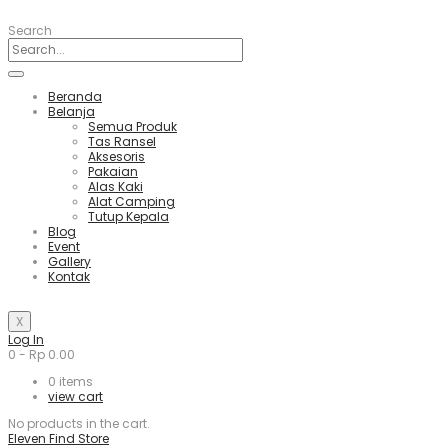
Search
Beranda
Belanja
Semua Produk
Tas Ransel
Aksesoris
Pakaian
Alas Kaki
Alat Camping
Tutup Kepala
Blog
Event
Gallery
Kontak
X
Log In
0
-
Rp
0.00
0
items
view cart
No products in the cart.
Eleven Find Store