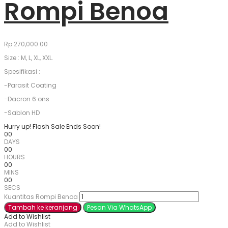
Rompi Benoa
Rp
270,000.00
Size : M, L, XL, XXL.
Spesifikasi :
-Parasit Coating
-Dacron 6 ons
-Sablon HD
Hurry up! Flash Sale Ends Soon!
00
DAYS
00
HOURS
00
MINS
00
SECS
Kuantitas Rompi Benoa
Tambah ke keranjang
Pesan Via WhatsApp
Add to Wishlist
Add to Wishlist