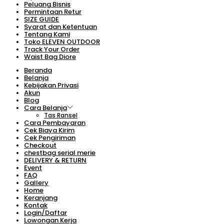
Peluang Bisnis
Permintaan Retur
SIZE GUIDE
Syarat dan Ketentuan
Tentang Kami
Toko ELEVEN OUTDOOR
Track Your Order
Waist Bag Diore
Beranda
Belanja
Kebijakan Privasi
Akun
Blog
Cara Belanja
Tas Ransel
Cara Pembayaran
Cek Biaya Kirim
Cek Pengiriman
Checkout
chestbag serial merie
DELIVERY & RETURN
Event
FAQ
Gallery
Home
Keranjang
Kontak
Login/Daftar
Lowongan Kerja