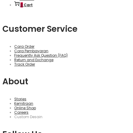
0
Cart
Customer Service
Cara Order
Cara Pembayaran
Frequently Ask Question (FAQ)
Return and Exchange
Track Order
About
Stories
Kemitraan
Online Shop
Careers
Custom Desain