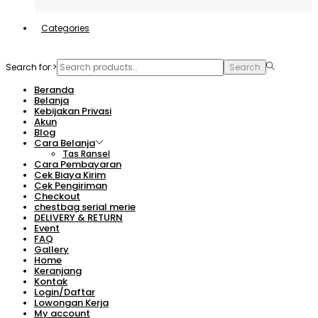
Categories
Search for:>
Search
Beranda
Belanja
Kebijakan Privasi
Akun
Blog
Cara Belanja
Tas Ransel
Cara Pembayaran
Cek Biaya Kirim
Cek Pengiriman
Checkout
chestbag serial merie
DELIVERY & RETURN
Event
FAQ
Gallery
Home
Keranjang
Kontak
Login/Daftar
Lowongan Kerja
My account