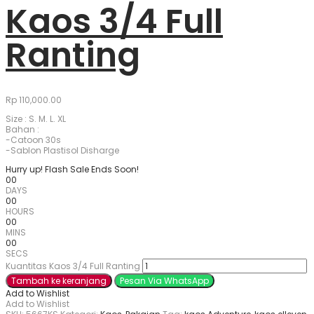
Kaos 3/4 Full
Ranting
Rp
110,000.00
Size : S. M. L. XL
Bahan :
-Catoon 30s
-Sablon Plastisol Disharge
Hurry up! Flash Sale Ends Soon!
00
DAYS
00
HOURS
00
MINS
00
SECS
Kuantitas Kaos 3/4 Full Ranting
Tambah ke keranjang
Pesan Via WhatsApp
Add to Wishlist
Add to Wishlist