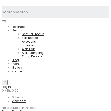
Search
Beranda
Belanja
Semua Produk
Tas Ransel
Aksesoris
Pakaian
Alas Kaki
Alat Camping
Tutup Kepala
Blog
Event
Gallery
Kontak
X
Log In
0
-
Rp
0.00
0
items
view cart
No products in the cart.