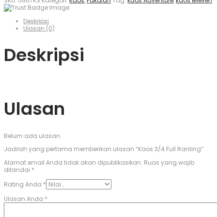
SKU:
5667KS
Kategori:
Kaos
,
Pakaian
Tag:
kaos Adventure
,
kaos elleven
Deskripsi
Ulasan (0)
Deskripsi
Ulasan
Belum ada ulasan.
Jadilah yang pertama memberikan ulasan “Kaos 3/4 Full Ranting”
Alamat email Anda tidak akan dipublikasikan.
Ruas yang wajib
ditandai
*
Rating Anda
*
Ulasan Anda
*