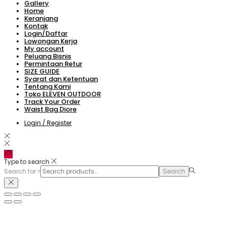
Gallery
Home
Keranjang
Kontak
Login/Daftar
Lowongan Kerja
My account
Peluang Bisnis
Permintaan Retur
SIZE GUIDE
Syarat dan Ketentuan
Tentang Kami
Toko ELEVEN OUTDOOR
Track Your Order
Waist Bag Diore
Login / Register
Type to search
Search for:>
Search