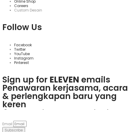
Online Shop
Careers
Custom Desain
Follow Us
Facebook
Twitter
YouTube
Instagram
Pinterest
Sign up for
ELEVEN
emails
Penawaran kerjasama, acara
& perlengkapan baru yang
keren
Rasakan keseruan
plinko slot
Mainkan
1win
dan nikmati
Če obožujete vznemirjenje
Visita
goobet
y gana hoy. ¡Es
dan menangkan hadiah
berbagai bonus menarik dan
igralnic, je
Plinko
pravo
muy sencillo y divertido!
Email
nyata langsung dari ponsel
game populer.
mesto. Uživajte v igrah in
Subscribe