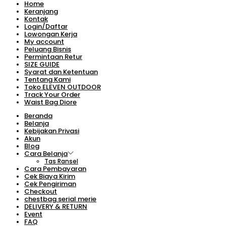
Home
Keranjang
Kontak
Login/Daftar
Lowongan Kerja
My account
Peluang Bisnis
Permintaan Retur
SIZE GUIDE
Syarat dan Ketentuan
Tentang Kami
Toko ELEVEN OUTDOOR
Track Your Order
Waist Bag Diore
Beranda
Belanja
Kebijakan Privasi
Akun
Blog
Cara Belanja
Tas Ransel
Cara Pembayaran
Cek Biaya Kirim
Cek Pengiriman
Checkout
chestbag serial merie
DELIVERY & RETURN
Event
FAQ