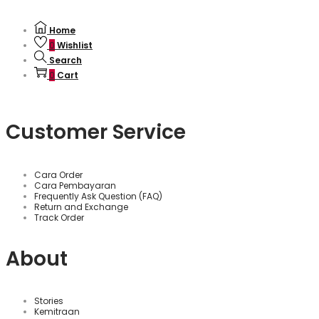
Home
0
Wishlist
Search
0
Cart
Customer Service
Cara Order
Cara Pembayaran
Frequently Ask Question (FAQ)
Return and Exchange
Track Order
About
Stories
Kemitraan