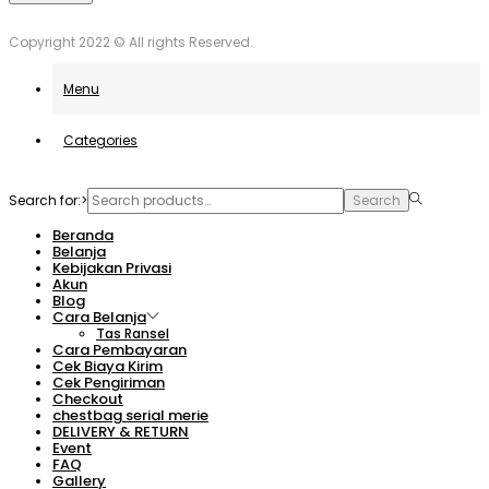
Anda.
unovčite odlične ponudbe.
Copyright 2022 © All rights Reserved.
Menu
Categories
Search for:>
Search
Beranda
Belanja
Kebijakan Privasi
Akun
Blog
Cara Belanja
Tas Ransel
Cara Pembayaran
Cek Biaya Kirim
Cek Pengiriman
Checkout
chestbag serial merie
DELIVERY & RETURN
Event
FAQ
Gallery