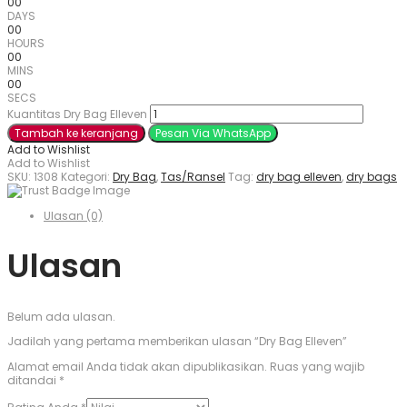
00
DAYS
00
HOURS
00
MINS
00
SECS
Kuantitas Dry Bag Elleven
Tambah ke keranjang
Pesan Via WhatsApp
Add to Wishlist
Add to Wishlist
SKU:
1308
Kategori:
Dry Bag
,
Tas/Ransel
Tag:
dry bag elleven
,
dry bags
Ulasan (0)
Ulasan
Belum ada ulasan.
Jadilah yang pertama memberikan ulasan “Dry Bag Elleven”
Alamat email Anda tidak akan dipublikasikan.
Ruas yang wajib
ditandai
*