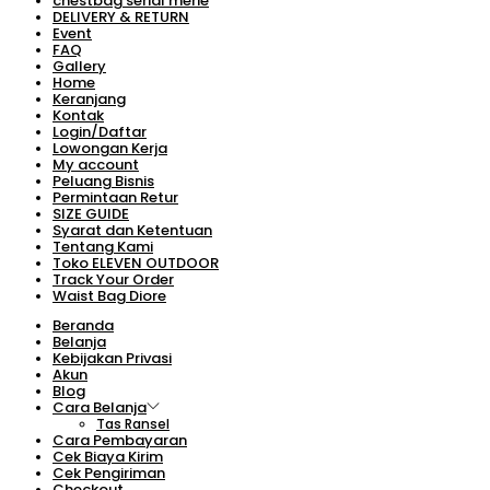
chestbag serial merie
DELIVERY & RETURN
Event
FAQ
Gallery
Home
Keranjang
Kontak
Login/Daftar
Lowongan Kerja
My account
Peluang Bisnis
Permintaan Retur
SIZE GUIDE
Syarat dan Ketentuan
Tentang Kami
Toko ELEVEN OUTDOOR
Track Your Order
Waist Bag Diore
Beranda
Belanja
Kebijakan Privasi
Akun
Blog
Cara Belanja
Tas Ransel
Cara Pembayaran
Cek Biaya Kirim
Cek Pengiriman
Checkout