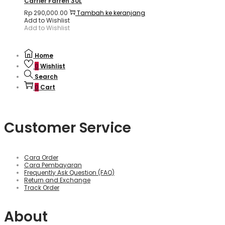
Carrier Farren 30L
Rp
290,000.00
Tambah ke keranjang
Add to Wishlist
Add to Wishlist
Home
0
Wishlist
Search
0
Cart
Customer Service
Cara Order
Cara Pembayaran
Frequently Ask Question (FAQ)
Return and Exchange
Track Order
About