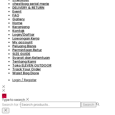
chestbag serial merie
DELIVERY & RETURN
Event
FAQ
Gallery
Home
Keranjang
Kontak
Login/Daftar
Lowongan Kerja
My account
Peluang Bisnis
Permintaan Retur
SIZE GUIDE
Syarat dan Ketentuan
Tentang Kami
Toko ELEVEN OUTDOOR
Track Your Order
Waist Bag Diore
Login / Register
Type to search
Search for:>
Search