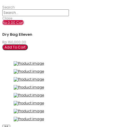
Search
Close
Rp
0.00
Cart
Dry Bag Elleven
Rp
160,000.00
Add To Cart