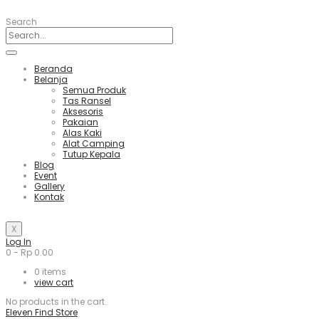
Search
Beranda
Belanja
Semua Produk
Tas Ransel
Aksesoris
Pakaian
Alas Kaki
Alat Camping
Tutup Kepala
Blog
Event
Gallery
Kontak
X
Log In
0
-
Rp
0.00
0
items
view cart
No products in the cart.
Eleven Find Store