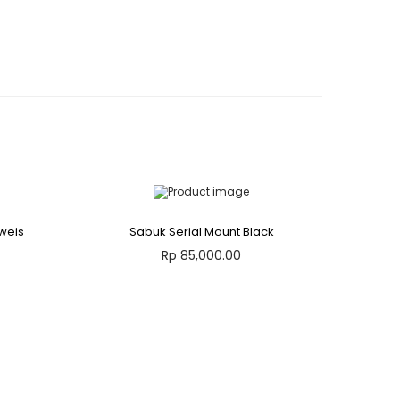
lweis
Sabuk Serial Mount Black
Rp
85,000.00
Tambah ke keranjang
Add to Wishlist