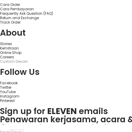
Cara Order
Cara Pembayaran
Frequently Ask Question (FAQ)
Return and Exchange
Track Order
About
Stories
Kemitraan
Online Shop
Careers
Custom Desain
Follow Us
Facebook
Twitter
YouTube
Instagram
Pinterest
Sign up for
ELEVEN
emails
Penawaran kerjasama, acara &
Rasakan keseruan
plinko slot
d
Mainkan
1win
dan nikmati ber
Če obožujete vznemirjenje igral
Visita
goobet
y gana hoy. ¡Es mu