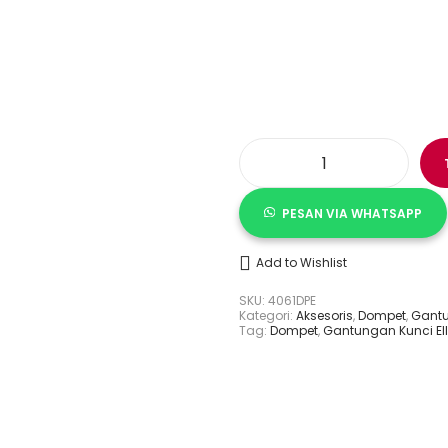
K
u
a
PESAN VIA WHATSAPP
n
t
i
t
Add to Wishlist
a
s
SKU:
4061DPE
D
Kategori:
Aksesoris
,
Dompet
,
Gantu
o
Tag:
Dompet
,
Gantungan Kunci El
m
p
e
t
G
a
n
t