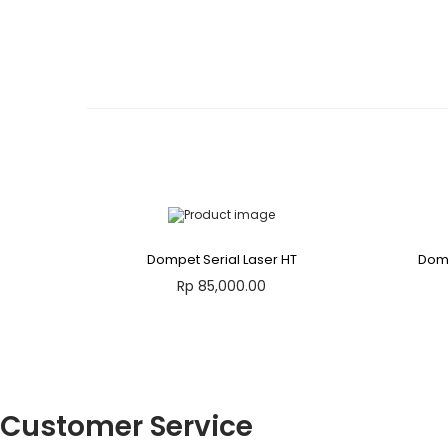
Dompet Serial Laser HT
Domp
Rp
85,000.00
Tambah ke keranjang
Add to Wishlist
Customer Service