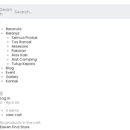
Searc
h
Beranda
Belanja
Semua Produk
Tas Ransel
Aksesoris
Pakaian
Alas Kaki
Alat Camping
Tutup Kepala
Blog
Event
Gallery
Kontak
X
Log In
0
-
Rp
0.00
0
items
view cart
No products in the cart.
Eleven Find Store