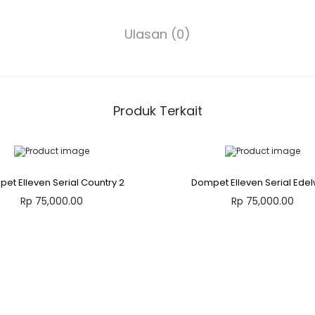
u
n
g
Ulasan (0)
a
n
K
u
n
c
i
Produk Terkait
T
i
r
e
et Elleven Serial Country 2
Dompet Elleven Serial Ede
Rp
75,000.00
Rp
75,000.00
Tambah ke keranjang
Pilih opsi
P
Add to Wishlist
Add to Wishlist
r
o
d