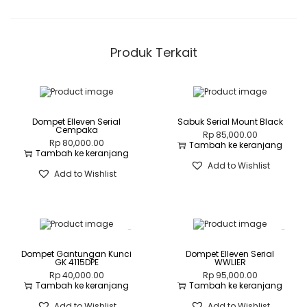
r
H
T
Produk Terkait
Dompet Elleven Serial
Sabuk Serial Mount Black
Cempaka
Rp
85,000.00
Rp
80,000.00
Tambah ke keranjang
Tambah ke keranjang
Add to Wishlist
Add to Wishlist
Dompet Gantungan Kunci
Dompet Elleven Serial
GK 4115DPE
WWLIER
Rp
40,000.00
Rp
95,000.00
Tambah ke keranjang
Tambah ke keranjang
Add to Wishlist
Add to Wishlist