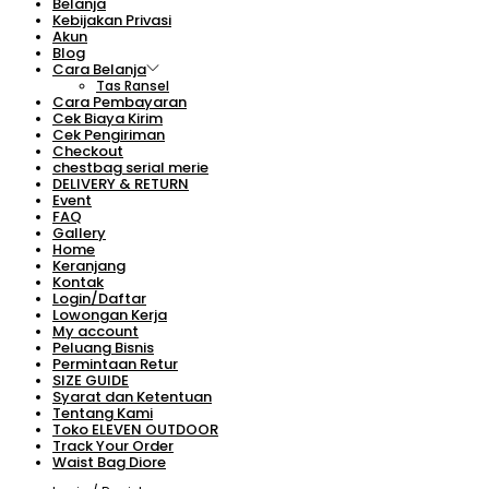
Belanja
Kebijakan Privasi
Akun
Blog
Cara Belanja
Tas Ransel
Cara Pembayaran
Cek Biaya Kirim
Cek Pengiriman
Checkout
chestbag serial merie
DELIVERY & RETURN
Event
FAQ
Gallery
Home
Keranjang
Kontak
Login/Daftar
Lowongan Kerja
My account
Peluang Bisnis
Permintaan Retur
SIZE GUIDE
Syarat dan Ketentuan
Tentang Kami
Toko ELEVEN OUTDOOR
Track Your Order
Waist Bag Diore