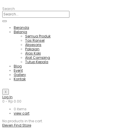
Search
Beranda
Belanja
Semua Produk
Tas Ransel
Aksesoris
Pakaian
Alas Kaki
Alat Camping
Tutup Kepala
Blog
Event
Gallery
Kontak
X
Log In
0
-
Rp
0.00
0
items
view cart
No products in the cart.
Eleven Find Store