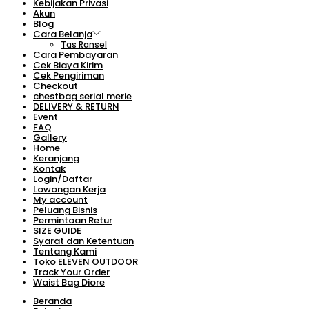
Kebijakan Privasi
Akun
Blog
Cara Belanja
Tas Ransel
Cara Pembayaran
Cek Biaya Kirim
Cek Pengiriman
Checkout
chestbag serial merie
DELIVERY & RETURN
Event
FAQ
Gallery
Home
Keranjang
Kontak
Login/Daftar
Lowongan Kerja
My account
Peluang Bisnis
Permintaan Retur
SIZE GUIDE
Syarat dan Ketentuan
Tentang Kami
Toko ELEVEN OUTDOOR
Track Your Order
Waist Bag Diore
Beranda