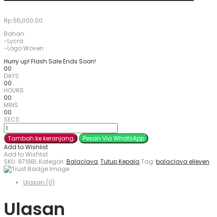
Rp
55,000.00
Bahan :
-Lycra
-Logo Woven
Hurry up! Flash Sale Ends Soon!
00
DAYS
00
HOURS
00
MINS
00
SECS
Kuantitas
Balaclava
Tambah ke keranjang
Pesan Via WhatsApp
Black
Add to Wishlist
Add to Wishlist
SKU:
9719BL
Kategori:
Balaclava
,
Tutup Kepala
Tag:
balaclava elleven
Ulasan (0)
Ulasan