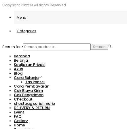
Copyright 2022 © All rights Reserved.
Menu
Categories
Search for:>
Search
Beranda
Belanja
Kebijakan Privasi
Akun
Blog
Cara Belanja
Tas Ransel
Cara Pembayaran
Cek Biaya Kirim
Cek Pengiriman
Checkout
chestbag serial merie
DELIVERY & RETURN
Event
FAQ
Gallery
Home