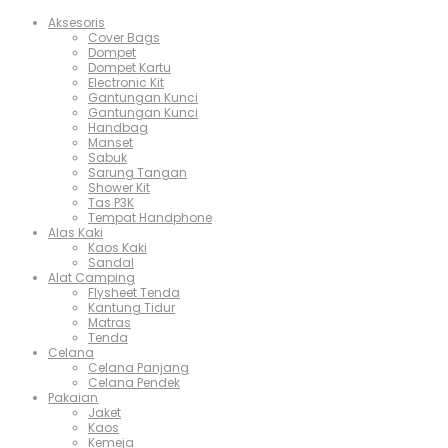
Aksesoris
Cover Bags
Dompet
Dompet Kartu
Electronic Kit
Gantungan Kunci
Gantungan Kunci
Handbag
Manset
Sabuk
Sarung Tangan
Shower Kit
Tas P3K
Tempat Handphone
Alas Kaki
Kaos Kaki
Sandal
Alat Camping
Flysheet Tenda
Kantung Tidur
Matras
Tenda
Celana
Celana Panjang
Celana Pendek
Pakaian
Jaket
Kaos
Kemeja