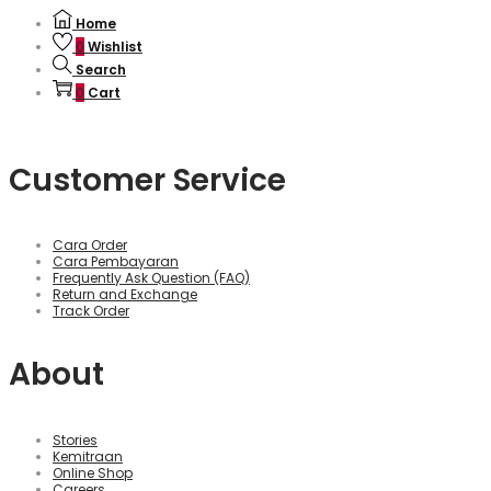
Home
0
Wishlist
Search
0
Cart
Customer Service
Cara Order
Cara Pembayaran
Frequently Ask Question (FAQ)
Return and Exchange
Track Order
About
Stories
Kemitraan
Online Shop
Careers