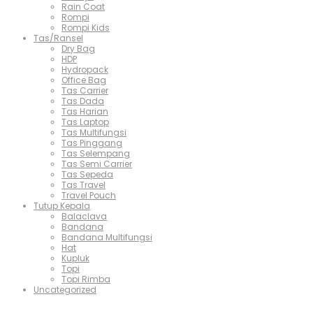
Rain Coat
Rompi
Rompi Kids
Tas/Ransel
Dry Bag
HDP
Hydropack
Office Bag
Tas Carrier
Tas Dada
Tas Harian
Tas Laptop
Tas Multifungsi
Tas Pinggang
Tas Selempang
Tas Semi Carrier
Tas Sepeda
Tas Travel
Travel Pouch
Tutup Kepala
Balaclava
Bandana
Bandana Multifungsi
Hat
Kupluk
Topi
Topi Rimba
Uncategorized