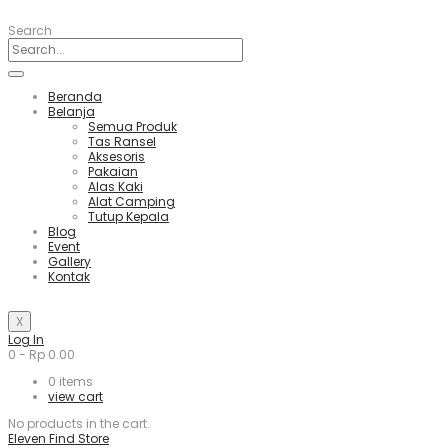
Search
Beranda
Belanja
Semua Produk
Tas Ransel
Aksesoris
Pakaian
Alas Kaki
Alat Camping
Tutup Kepala
Blog
Event
Gallery
Kontak
X
Log In
0
-
Rp
0.00
0
items
view cart
No products in the cart.
Eleven Find Store