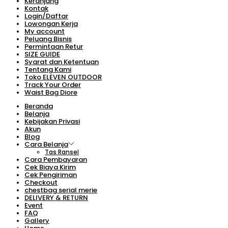
Keranjang
Kontak
Login/Daftar
Lowongan Kerja
My account
Peluang Bisnis
Permintaan Retur
SIZE GUIDE
Syarat dan Ketentuan
Tentang Kami
Toko ELEVEN OUTDOOR
Track Your Order
Waist Bag Diore
Beranda
Belanja
Kebijakan Privasi
Akun
Blog
Cara Belanja
Tas Ransel
Cara Pembayaran
Cek Biaya Kirim
Cek Pengiriman
Checkout
chestbag serial merie
DELIVERY & RETURN
Event
FAQ
Gallery