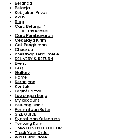
Beranda
Belanja
Kebijakan Privasi
Akun
Blog
Cara Belanja
Tas Ransel
Cara Pembayaran
Cek Biaya Kirim
Cek Pengiriman
Checkout
chestbag serial merie
DELIVERY & RETURN
Event
FAQ
Gallery
Home
Keranjang
Kontak
Login/Daftar
Lowongan Kerja
My account
Peluang Bisnis
Permintaan Retur
SIZE GUIDE
Syarat dan Ketentuan
Tentang Kami
Toko ELEVEN OUTDOOR
Track Your Order
Waist Bag Diore