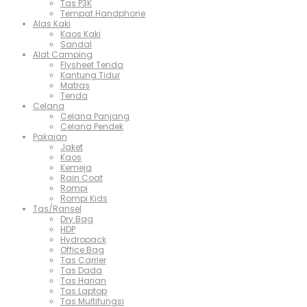
Tas P3K
Tempat Handphone
Alas Kaki
Kaos Kaki
Sandal
Alat Camping
Flysheet Tenda
Kantung Tidur
Matras
Tenda
Celana
Celana Panjang
Celana Pendek
Pakaian
Jaket
Kaos
Kemeja
Rain Coat
Rompi
Rompi Kids
Tas/Ransel
Dry Bag
HDP
Hydropack
Office Bag
Tas Carrier
Tas Dada
Tas Harian
Tas Laptop
Tas Multifungsi