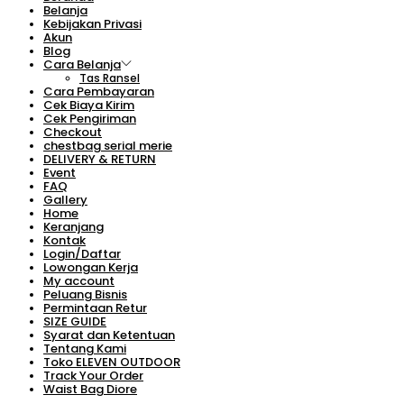
Belanja
Kebijakan Privasi
Akun
Blog
Cara Belanja
Tas Ransel
Cara Pembayaran
Cek Biaya Kirim
Cek Pengiriman
Checkout
chestbag serial merie
DELIVERY & RETURN
Event
FAQ
Gallery
Home
Keranjang
Kontak
Login/Daftar
Lowongan Kerja
My account
Peluang Bisnis
Permintaan Retur
SIZE GUIDE
Syarat dan Ketentuan
Tentang Kami
Toko ELEVEN OUTDOOR
Track Your Order
Waist Bag Diore