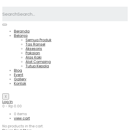
Search
Beranda
Belanja
Semua Produk
Tas Ransel
Aksesoris
Pakaian
Alas Kaki
Alat Camping
Tutup Kepala
Blog
Event
Gallery
Kontak
X
Log In
0
-
Rp
0.00
0
items
view cart
No products in the cart.