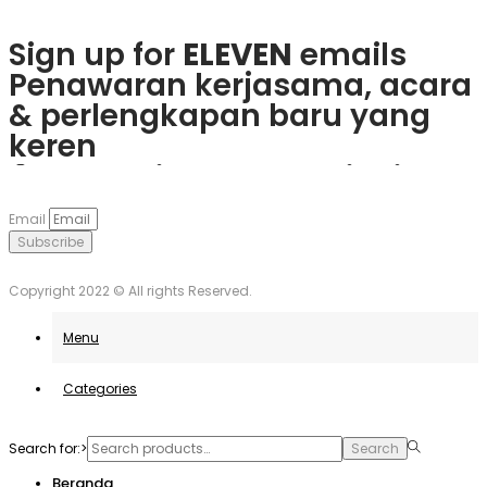
Sign up for
ELEVEN
emails
Penawaran kerjasama, acara
& perlengkapan baru yang
keren
Rasakan keseruan
plinko slot
Mainkan
1win
dan nikmati
Če obožujete vznemirjenje
Visita
goobet
y gana hoy. ¡Es
dan menangkan hadiah
berbagai bonus menarik dan
igralnic, je
Plinko
pravo
muy sencillo y divertido!
Email
nyata langsung dari ponsel
game populer.
mesto. Uživajte v igrah in
Subscribe
Anda.
unovčite odlične ponudbe.
Copyright 2022 © All rights Reserved.
Menu
Categories
Search for:>
Search
Beranda