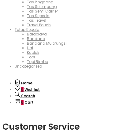
Tas Pinggang
Tas Selempang
Tas Semi Carrier
Tas Sepeda
Tas Travel
Travel Pouch
Tutup Kepala
Balaclava
Bandana
Bandana Multifungsi
Hat
Kupluk
Topi
Topi Rimba
Uncategorized
Home
0
Wishlist
Search
0
Cart
Customer Service