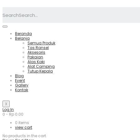
Search
Beranda
Belanja
Semua Produk
Tas Ransel
Aksesoris
Pakaian
Alas Kaki
Alat Camping
Tutup Kepala
Blog
Event
Gallery
Kontak
X
Log In
0
-
Rp
0.00
0
items
view cart
No products in the cart.