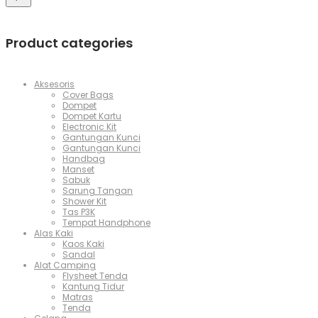
Product categories
Aksesoris
Cover Bags
Dompet
Dompet Kartu
Electronic Kit
Gantungan Kunci
Gantungan Kunci
Handbag
Manset
Sabuk
Sarung Tangan
Shower Kit
Tas P3K
Tempat Handphone
Alas Kaki
Kaos Kaki
Sandal
Alat Camping
Flysheet Tenda
Kantung Tidur
Matras
Tenda