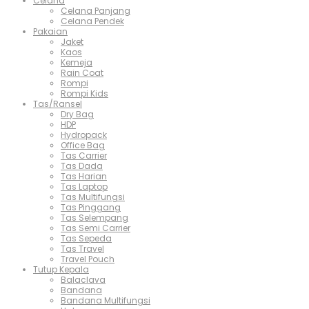
Celana
Celana Panjang
Celana Pendek
Pakaian
Jaket
Kaos
Kemeja
Rain Coat
Rompi
Rompi Kids
Tas/Ransel
Dry Bag
HDP
Hydropack
Office Bag
Tas Carrier
Tas Dada
Tas Harian
Tas Laptop
Tas Multifungsi
Tas Pinggang
Tas Selempang
Tas Semi Carrier
Tas Sepeda
Tas Travel
Travel Pouch
Tutup Kepala
Balaclava
Bandana
Bandana Multifungsi