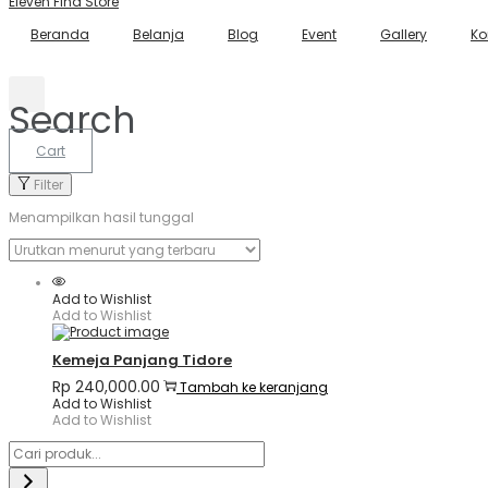
Eleven Find Store
Beranda
Belanja
Blog
Event
Gallery
Ko
Search
Cart
Filter
Menampilkan hasil tunggal
Add to Wishlist
Add to Wishlist
Kemeja Panjang Tidore
Rp
240,000.00
Tambah ke keranjang
Add to Wishlist
Add to Wishlist