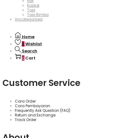
Hat
Kupluk
Topi
Topi Rimba
Uncategorized
Home
Wishlist
0
Search
Cart
0
Customer Service
Cara Order
Cara Pembayaran
Frequently Ask Question (FAQ)
Return and Exchange
Track Order
About