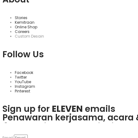
Stories
Kemitraan
Online Shop
Careers
Custom Desain
Follow Us
Facebook
Twitter
YouTube
Instagram
Pinterest
Sign up for
ELEVEN
emails
Penawaran kerjasama, acara 
Rasakan keseruan
plinko slot
Mainkan
1win
dan nikmati ber
Če obožujete vznemirjenje igra
Visita
goobet
y gana hoy. ¡Es m
odlične ponudbe.
Email