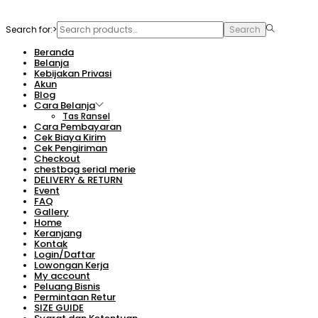
Search for:>
Search
Beranda
Belanja
Kebijakan Privasi
Akun
Blog
Cara Belanja
Tas Ransel
Cara Pembayaran
Cek Biaya Kirim
Cek Pengiriman
Checkout
chestbag serial merie
DELIVERY & RETURN
Event
FAQ
Gallery
Home
Keranjang
Kontak
Login/Daftar
Lowongan Kerja
My account
Peluang Bisnis
Permintaan Retur
SIZE GUIDE