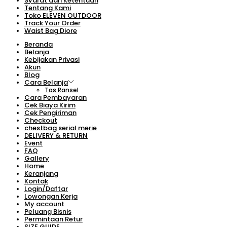
Syarat dan Ketentuan
Tentang Kami
Toko ELEVEN OUTDOOR
Track Your Order
Waist Bag Diore
Beranda
Belanja
Kebijakan Privasi
Akun
Blog
Cara Belanja
Tas Ransel
Cara Pembayaran
Cek Biaya Kirim
Cek Pengiriman
Checkout
chestbag serial merie
DELIVERY & RETURN
Event
FAQ
Gallery
Home
Keranjang
Kontak
Login/Daftar
Lowongan Kerja
My account
Peluang Bisnis
Permintaan Retur
SIZE GUIDE