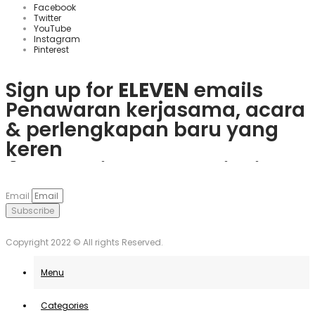
Facebook
Twitter
YouTube
Instagram
Pinterest
Sign up for
ELEVEN
emails
Penawaran kerjasama, acara
& perlengkapan baru yang
keren
Rasakan keseruan
plinko slot
Mainkan
1win
dan nikmati
Če obožujete vznemirjenje
Visita
goobet
y gana hoy. ¡Es
dan menangkan hadiah
berbagai bonus menarik dan
igralnic, je
Plinko
pravo
muy sencillo y divertido!
Email
nyata langsung dari ponsel
game populer.
mesto. Uživajte v igrah in
Subscribe
Anda.
unovčite odlične ponudbe.
Copyright 2022 © All rights Reserved.
Menu
Categories