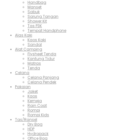
Handbag
Manset
Sabuk
Sarung Tangan
Shower Kit
Tas P3K
Tempat Handphone
Alas Kaki
Kaos Kaki
Sandal
Alat Camping
Flysheet Tenda
Kantung Tidur
Matras
Tenda
Celana
Celana Panjang
Celana Pendek
Pakaian
Jaket
Kaos
Kemeja
Rain Coat
Rompi
Rompi Kids
Tas/Ransel
Dry Bag
HDP
Hydropack
Office Bag