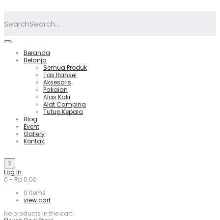
Search
Beranda
Belanja
Semua Produk
Tas Ransel
Aksesoris
Pakaian
Alas Kaki
Alat Camping
Tutup Kepala
Blog
Event
Gallery
Kontak
X
Log In
0
-
Rp
0.00
0
items
view cart
No products in the cart.