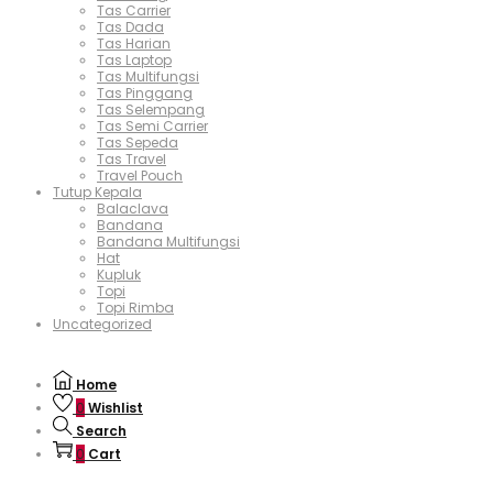
Tas Carrier
Tas Dada
Tas Harian
Tas Laptop
Tas Multifungsi
Tas Pinggang
Tas Selempang
Tas Semi Carrier
Tas Sepeda
Tas Travel
Travel Pouch
Tutup Kepala
Balaclava
Bandana
Bandana Multifungsi
Hat
Kupluk
Topi
Topi Rimba
Uncategorized
Home
0
Wishlist
Search
0
Cart