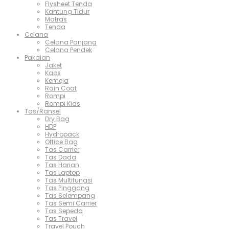
Flysheet Tenda
Kantung Tidur
Matras
Tenda
Celana
Celana Panjang
Celana Pendek
Pakaian
Jaket
Kaos
Kemeja
Rain Coat
Rompi
Rompi Kids
Tas/Ransel
Dry Bag
HDP
Hydropack
Office Bag
Tas Carrier
Tas Dada
Tas Harian
Tas Laptop
Tas Multifungsi
Tas Pinggang
Tas Selempang
Tas Semi Carrier
Tas Sepeda
Tas Travel
Travel Pouch