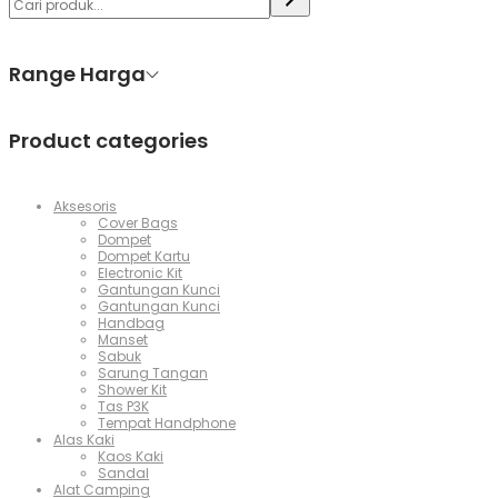
Range Harga
Product categories
Aksesoris
Cover Bags
Dompet
Dompet Kartu
Electronic Kit
Gantungan Kunci
Gantungan Kunci
Handbag
Manset
Sabuk
Sarung Tangan
Shower Kit
Tas P3K
Tempat Handphone
Alas Kaki
Kaos Kaki
Sandal
Alat Camping