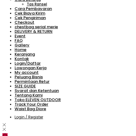
Tas Ransel
Cara Pembayaran
Cek Biaya Kirim
Cek Pengiriman
Checkout
chestbag serial merie
DELIVERY & RETURN
Event
FAQ
Gallery
Home
Keranjang
Kontak
Login/Daftar
Lowongan Kerja
My account
Peluang Bisnis
Permintaan Retur
SIZE GUIDE
Syarat dan Ketentuan
Tentang Kami
Toko ELEVEN OUTDOOR
Track Your Order
Waist Bag Diore
Login / Register