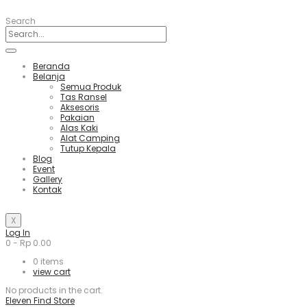
Search
Beranda
Belanja
Semua Produk
Tas Ransel
Aksesoris
Pakaian
Alas Kaki
Alat Camping
Tutup Kepala
Blog
Event
Gallery
Kontak
X
Log In
0
-
Rp
0.00
0
items
view cart
No products in the cart.
Eleven Find Store