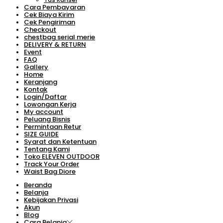
Cara Pembayaran
Cek Biaya Kirim
Cek Pengiriman
Checkout
chestbag serial merie
DELIVERY & RETURN
Event
FAQ
Gallery
Home
Keranjang
Kontak
Login/Daftar
Lowongan Kerja
My account
Peluang Bisnis
Permintaan Retur
SIZE GUIDE
Syarat dan Ketentuan
Tentang Kami
Toko ELEVEN OUTDOOR
Track Your Order
Waist Bag Diore
Beranda
Belanja
Kebijakan Privasi
Akun
Blog
Cara Belanja