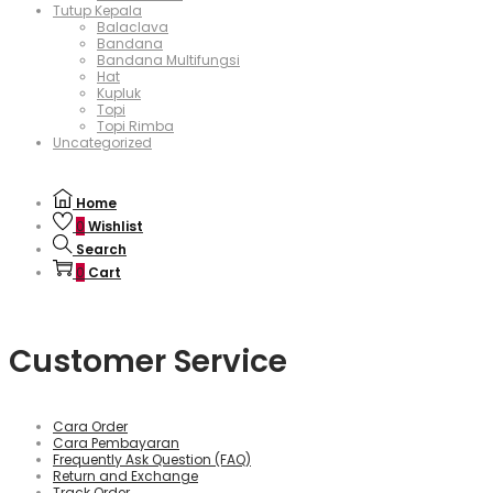
Tutup Kepala
Balaclava
Bandana
Bandana Multifungsi
Hat
Kupluk
Topi
Topi Rimba
Uncategorized
Home
0
Wishlist
Search
0
Cart
Customer Service
Cara Order
Cara Pembayaran
Frequently Ask Question (FAQ)
Return and Exchange
Track Order