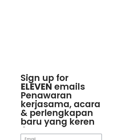
dd to Wishlist
Add to Wishlist
Sign up for
ELEVEN
emails
Penawaran
kerjasama, acara
& perlengkapan
baru yang keren
Rasakan
Mainkan
1win
dan
Če obožujete
Visita
goobet
y
keseruan
plinko
nikmati berbagai
vznemirjenje