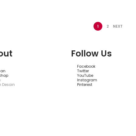
to Wishlist
Add to Wishlist
A
1
2
NEXT
out
Follow Us
Facebook
aan
Twitter
 Shop
YouTube
s
Instagram
 Desain
Pinterest