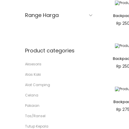
Range Harga
Backpac
Rp
250
Tambah 
Add 
Product categories
Backpac
Aksesoris
Rp
250
Alas Kaki
Tambah 
Alat Camping
Add 
Celana
Backpa
Pakaian
Rp
275
Tas/Ransel
Tambah 
Tutup Kepala