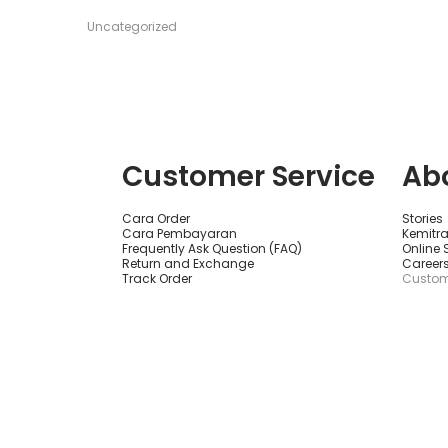
Add 
Uncategorized
Customer Service
Ab
Cara Order
Stories
Cara Pembayaran
Kemitr
Frequently Ask Question (FAQ)
Online
Return and Exchange
Career
Track Order
Custom