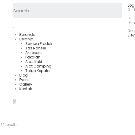
Log 
0
-
No p
Beranda
Elev
Belanja
Semua Produk
Tas Ransel
Aksesoris
Pakaian
Alas Kaki
Alat Camping
Tutup Kepala
Blog
Event
Gallery
Kontak
X
 22 results