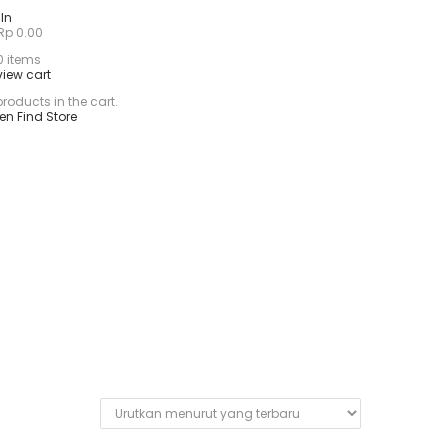
In
Rp
0.00
0
items
view cart
roducts in the cart.
en Find Store