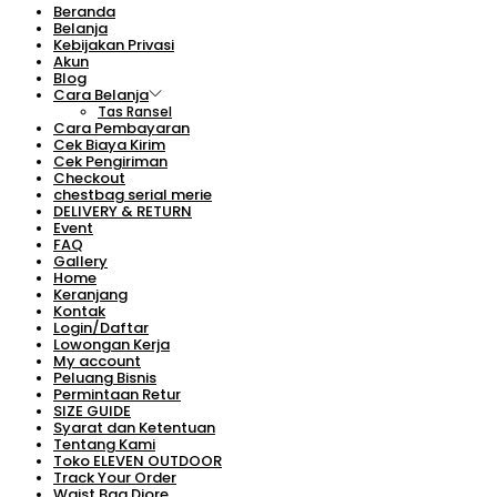
Beranda
Belanja
Kebijakan Privasi
Akun
Blog
Cara Belanja
Tas Ransel
Cara Pembayaran
Cek Biaya Kirim
Cek Pengiriman
Checkout
chestbag serial merie
DELIVERY & RETURN
Event
FAQ
Gallery
Home
Keranjang
Kontak
Login/Daftar
Lowongan Kerja
My account
Peluang Bisnis
Permintaan Retur
SIZE GUIDE
Syarat dan Ketentuan
Tentang Kami
Toko ELEVEN OUTDOOR
Track Your Order
Waist Bag Diore