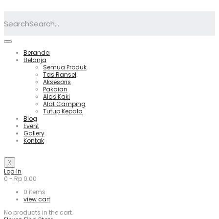
Search
Beranda
Belanja
Semua Produk
Tas Ransel
Aksesoris
Pakaian
Alas Kaki
Alat Camping
Tutup Kepala
Blog
Event
Gallery
Kontak
X
Log In
0
-
Rp
0.00
0
items
view cart
No products in the cart.