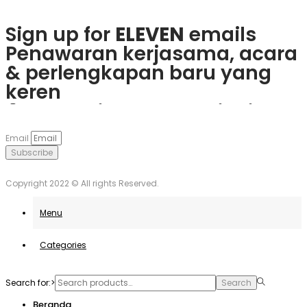
Sign up for
ELEVEN
emails
Penawaran kerjasama, acara
& perlengkapan baru yang
keren
Rasakan keseruan
plinko slot
Mainkan
1win
dan nikmati
Če obožujete vznemirjenje
Visita
goobet
y gana hoy. ¡Es
dan menangkan hadiah
berbagai bonus menarik dan
igralnic, je
Plinko
pravo
muy sencillo y divertido!
Email
nyata langsung dari ponsel
game populer.
mesto. Uživajte v igrah in
Subscribe
Anda.
unovčite odlične ponudbe.
Copyright 2022 © All rights Reserved.
Menu
Categories
Search for:>
Search
Beranda