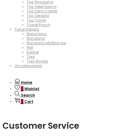
Tas Pinggang
Tas Selempang
Tas Semi Carrier
Tas Sepeda
Tas Travel
Travel Pouch
Tutup Kepala
Balaclava
Bandana
Bandana Multifungsi
Hat
Kupluk
Topi
Topi Rimba
Uncategorized
Home
0
Wishlist
Search
0
Cart
Customer Service