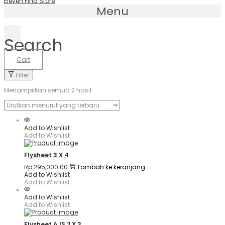
Eleven Find Store
Menu
Search
Cart
Filter
Menampilkan semua 2 hasil
Add to Wishlist
Add to Wishlist
Flysheet 3 X 4
Rp
295,000.00
Tambah ke keranjang
Add to Wishlist
Add to Wishlist
Add to Wishlist
Add to Wishlist
Flysheet AJS 2 X 3