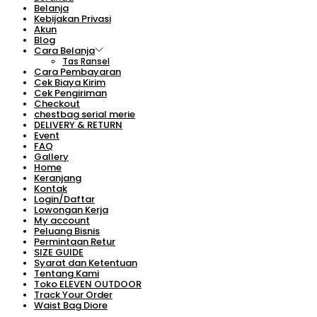
Belanja
Kebijakan Privasi
Akun
Blog
Cara Belanja
Tas Ransel
Cara Pembayaran
Cek Biaya Kirim
Cek Pengiriman
Checkout
chestbag serial merie
DELIVERY & RETURN
Event
FAQ
Gallery
Home
Keranjang
Kontak
Login/Daftar
Lowongan Kerja
My account
Peluang Bisnis
Permintaan Retur
SIZE GUIDE
Syarat dan Ketentuan
Tentang Kami
Toko ELEVEN OUTDOOR
Track Your Order
Waist Bag Diore