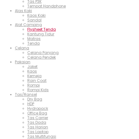
Tas P3K
Tempat Handphone
Alas Kaki
Kaos Kaki
Sandal
Alat Camping
Flysheet Tenda
Kantung Tidur
Matras
Tenda
Celana
Celana Panjang
Celana Pendek
Pakaian
Jaket
Kaos
Kemeja
Rain Coat
Rompi
Rompi Kids
Tas/Ransel
Dry Bag
HDP
Hydropack
Office Bag
Tas Carrier
Tas Dada
Tas Harian
Tas Laptop
Tas Multifungsi