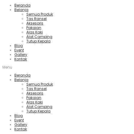
Beranda
Belanja
Semua Produk
Tas Ransel
Aksesoris
Pakaian
Alas Kaki
Alat Camping
Tutup Kepala
Blog
Event
Gallery
Kontak
Menu
Beranda
Belanja
Semua Produk
Tas Ransel
Aksesoris
Pakaian
Alas Kaki
Alat Camping
Tutup Kepala
Blog
Event
Gallery
Kontak