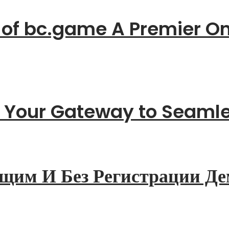
 of bc.game A Premier On
p Your Gateway to Seamle
щим И Без Регистрации Д