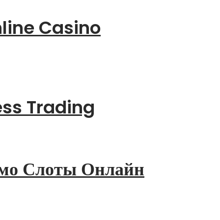
line Casino
ss Trading
емо Слоты Онлайн