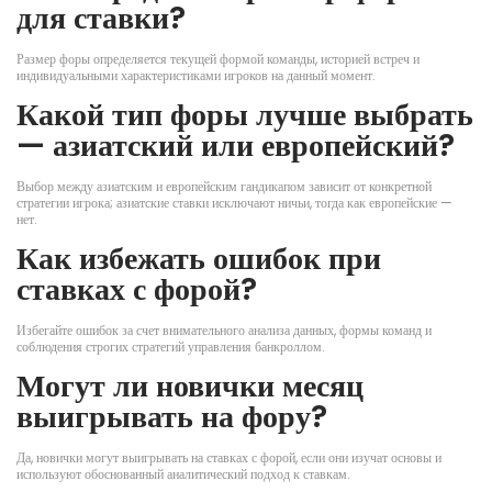
для ставки?
Размер форы определяется текущей формой команды, историей встреч и
индивидуальными характеристиками игроков на данный момент.
Какой тип форы лучше выбрать
— азиатский или европейский?
Выбор между азиатским и европейским гандикапом зависит от конкретной
стратегии игрока; азиатские ставки исключают ничьи, тогда как европейские —
нет.
Как избежать ошибок при
ставках с форой?
Избегайте ошибок за счет внимательного анализа данных, формы команд и
соблюдения строгих стратегий управления банкроллом.
Могут ли новички месяц
выигрывать на фору?
Да, новички могут выигрывать на ставках с форой, если они изучат основы и
используют обоснованный аналитический подход к ставкам.