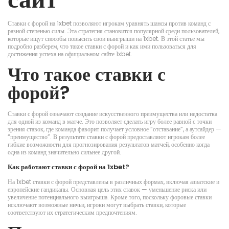
Ставки с форой на 1xbet позволяют игрокам уравнять шансы против команд с
разной степенью силы. Эта стратегия становится популярной среди пользователей,
которые ищут способы повысить свои выигрыши на 1xbet. В этой статье мы
подробно разберем, что такое ставки с форой и как ими пользоваться для
достижения успеха на официальном сайте 1xbet.
Что такое ставки с
форой?
Ставки с форой означают создание искусственного преимущества или недостатка
для одной из команд в матче. Это позволяет сделать игру более равной с точки
зрения ставок, где команда фаворит получает условное “отставание”, а аутсайдер —
“преимущество”. В результате ставки с форой предоставляют игрокам более
гибкие возможности для прогнозирования результатов матчей, особенно когда
одна из команд значительно сильнее другой.
Как работают ставки с форой на 1xbet?
На 1xbet ставки с форой представлены в различных формах, включая азиатские и
европейские гандикапы. Основная цель этих ставок — уменьшение риска или
увеличение потенциального выигрыша. Кроме того, поскольку форовые ставки
исключают возможные ничьи, игроки могут выбрать ставки, которые
соответствуют их стратегическим предпочтениям.