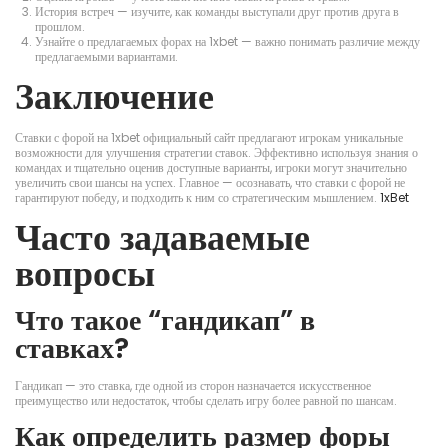
История встреч — изучите, как команды выступали друг против друга в
прошлом.
Узнайте о предлагаемых форах на 1xbet — важно понимать различие между
предлагаемыми вариантами.
Заключение
Ставки с форой на 1xbet официальный сайт предлагают игрокам уникальные
возможности для улучшения стратегии ставок. Эффективно используя знания о
командах и тщательно оценив доступные варианты, игроки могут значительно
увеличить свои шансы на успех. Главное — осознавать, что ставки с форой не
гарантируют победу, и подходить к ним со стратегическим мышлением.
1xBet
Часто задаваемые
вопросы
Что такое “гандикап” в
ставках?
Гандикап — это ставка, где одной из сторон назначается искусственное
преимущество или недостаток, чтобы сделать игру более равной по шансам.
Как определить размер форы