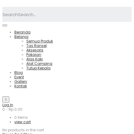
Search
Beranda
Belanja
Semua Produk
Tas Ransel
Aksesoris
Pakaian
Alas Kaki
Alat Camping
Tutup Kepala
Blog
Event
Gallery
Kontak
X
Log In
0
-
Rp
0.00
0
items
view cart
No products in the cart.