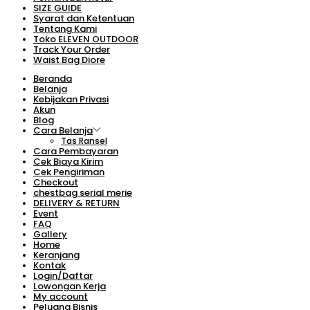
SIZE GUIDE
Syarat dan Ketentuan
Tentang Kami
Toko ELEVEN OUTDOOR
Track Your Order
Waist Bag Diore
Beranda
Belanja
Kebijakan Privasi
Akun
Blog
Cara Belanja
Tas Ransel
Cara Pembayaran
Cek Biaya Kirim
Cek Pengiriman
Checkout
chestbag serial merie
DELIVERY & RETURN
Event
FAQ
Gallery
Home
Keranjang
Kontak
Login/Daftar
Lowongan Kerja
My account
Peluang Bisnis