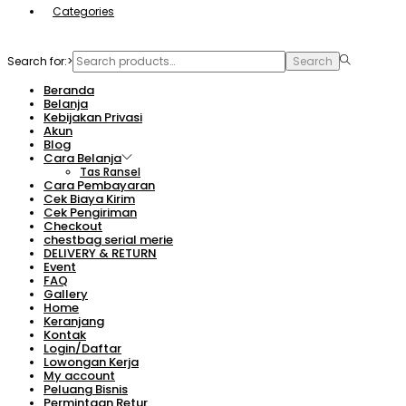
Categories
Search for:>
Search
Beranda
Belanja
Kebijakan Privasi
Akun
Blog
Cara Belanja
Tas Ransel
Cara Pembayaran
Cek Biaya Kirim
Cek Pengiriman
Checkout
chestbag serial merie
DELIVERY & RETURN
Event
FAQ
Gallery
Home
Keranjang
Kontak
Login/Daftar
Lowongan Kerja
My account
Peluang Bisnis
Permintaan Retur