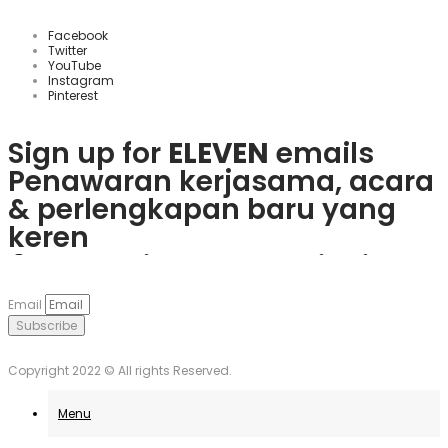
Facebook
Twitter
YouTube
Instagram
Pinterest
Sign up for
ELEVEN
emails
Penawaran kerjasama, acara
& perlengkapan baru yang
keren
Rasakan keseruan
plinko slot
Mainkan
1win
dan nikmati
Če obožujete vznemirjenje
Visita
goobet
y gana hoy. ¡Es
dan menangkan hadiah
berbagai bonus menarik dan
igralnic, je
Plinko
pravo
muy sencillo y divertido!
Email
nyata langsung dari ponsel
game populer.
mesto. Uživajte v igrah in
Subscribe
Anda.
unovčite odlične ponudbe.
Copyright 2022 © All rights Reserved.
Menu