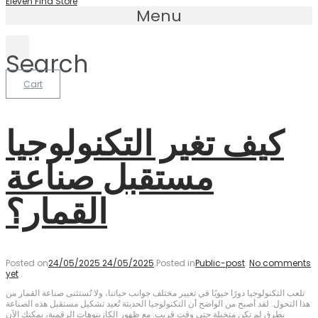
Eleven Find Store
Menu
Search
Cart
كيف تغير التكنولوجيا
مستقبل صناعة
القمار؟
Posted on
24/05/2025
24/05/2025
.
Posted in
Public-post
.
No comments
yet
.
تلعب التكنولوجيا دورًا حيويًا في تغيير مختلف جوانب حياتنا، ولا تُستثنى صناعة القمار من
هذا التحول. لقد أصبح من الواضح أن التكنولوجيا الحديثة تُعيد تشكيل مستقبل هذه الصناعة
بطرق لم تكن متخيلة حتى وقت قريب. مع ظهور الكازينوهات الرقمية، يمكنك الآن