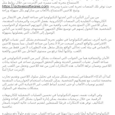
الاستمتاع بتجربة لعب مميزة عبر الإنترنت من خلال روابط مثل
حيث توفر تلك المنصات تجربة لعب مثيرة ومريحة،
https://activexsoftwares.com
وتتيح للاعبين الاستمتاع بالألعاب من منازلهم بكل سهولة وراحة.
من بين أبرز التأثيرات التي تُحدثها التكنولوجيا في صناعة القمار هي الانتقال من
الكازينوهات التقليدية إلى المنصات الإلكترونية. بفضل الانترنت والبرمجيات المتقدمة،
يمكن للاعبين الآن التمتع بتجربة لعب واقعية من خلال أجهزتهم المحمولة أو الحواسيب
الشخصية. هذا التحول يُسهم في توسيع نطاق الجمهور المستهدف ويتيح للعديد من الناس
الوصول إلى الألعاب التي يفضلونها بسهولة.
من ناحية أخرى، تساهم التكنولوجيا في تطوير تجربة المستخدم بشكل كبير. تقنيات الواقع
الافتراضي والواقع المعزز أصبحت جزءًا لا يتجزأ من صناعة القمار، مما يسمح للاعبين
بالانغماس في بيئة لعب تحاكي الواقع بشكل مذهل. هذه التطورات لا تعزز فقط من متعة
اللعب، ولكنها أيضًا ترفع من مستوى التفاعل بين اللاعبين واللعبة.
الأمان والشفافية هما من الجوانب التي استفادت بشكل كبير من التقدم التكنولوجي في
صناعة القمار. تقنيات التشفير الحديثة ونظم التحقق البيومتري تساعد في حماية بيانات
اللاعبين وضمان نزاهة الألعاب. هذه الابتكارات تُعزز من ثقة اللاعبين وتجعل من اللعب عبر
الإنترنت خيارًا آمنًا.
كما أن الذكاء الاصطناعي يُستخدم بشكل متزايد في تحليل سلوك اللاعبين وتقديم تجارب
مخصصة تتناسب مع تفضيلاتهم الشخصية. يمكن للمنصات استخدام الخوارزميات المتقدمة
لتقديم توصيات الألعاب أو حتى لتحديد أنماط اللعب غير الاعتيادية التي قد تشير إلى
مشكلات محتملة في السلوك.
وفي الوقت نفسه، تسهم التكنولوجيا في تحسين العمليات التشغيلية للكازينوهات
الرقمية. من خلال برمجيات متقدمة، يمكن إدارة الموارد بشكل أكثر كفاءة وتقليل
التكاليف. توفر هذه الابتكارات فرصًا للمشغلين لتقديم خدمات عالية الجودة بأسعار
تنافسية.
التكنولوجيا المالية أيضًا تلعب دورًا مهمًا في صناعة القمار، حيث تقدم حلولاً دفع متطورة