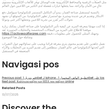
مثل العملات الرقمية والمحافظ الإلكترونية. هذه الوسائل توفر للألعاب الإلكترونية مستوى
عالٍ من الأمان والراحة، مما يجعلها خيارات مُفضلة لدى الكثير من اللاعبين حول العالم.
بالنسبة لمستقبل صناعة القمار، يبدو أن التكامل المستمر للتكنولوجيا سيواصل دفع
الابتكار وتقديم فرص جديدة ومثيرة. مع استمرار تطور التكنولوجيا، من المتوقع أن نشهد
تحولات أكبر تُعزز من تجربة اللاعبين وتجعلها أكثر غنى وتنوعًا.
إذا كنت مهتمًا بمعرفة المزيد عن كيفية تأثير التكنولوجيا على صناعة القمار، يمكنك زيارة
موقعنا للاطلاع على المزيد من المقالات المتخصصة والتحليلات المتميزة. يُعد
وجهتك المثلى للحصول على معلومات دقيقة
https://activexsoftwares.com
وشاملة حول هذا الموضوع.
نعمل جاهدين على تقديم محتوى يثري معرفة قرائنا ويجيب على تساؤلاتهم حول التغيرات
التي تُحدثها التكنولوجيا في عالم القمار، متطلعين إلى تقديم المزيد من التحليلات والآراء
المتعمقة في المستقبل.
Navigasi pos
قم بتنزيل 1xbet لـ Iphone ، تطبيق الهاتف المحمول 1xbet على Ios
Previous post:
Next post:
Καλύτερα καζίνο των ΗΠΑ που παίζουν online
Related Posts
13/07/2025
Discover the