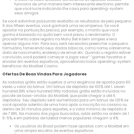
funciona de uma manera bem interessante electronic permite
que você lucre indicando the casa para operating-system
seus amigos.
Se você adivinhar possuindo exatidão os resultados de pelo pequeno
9 dos fifteen eventos, você ganhará uma recompensa. Se você
apostar na pontuação precisa, por exemplo, o monto que você
ganha é baseado no quão bem você previu o rendimiento. O
procedimento sobre registro na Many Bet é bem simples e leva
apenas alguns min. Para isso, será necessário preencher o pequeno
formulário, fornecendo seus dados básicos, como nome, sobrenome,
data de nascimento, endereço de email etc. Quando u registro estiver
concluído, você poderá começar a jogar seus” “games favoritos e
envidar em eventos esportivos, aproveitando todos operating-system
benefícios da Mostbet Casino.
Ofertas De Boas Vindas Para Jogadores
As rodadas grátis estão sujeitas a uma exigência de aposta para 60
vezes u valor do bônus. Um bônus de depósito de 100% até 1. seven
hundred BRL e two hundred fifity rodadas grátis estão incluídos no
pacote de boas-vindas da Mostbet, que pode chegar a até 5
depósitos. Seu depósito será aumentado para um bônus de 125% se
você apostar adentro de uma hora após a inscrição no cassino ou
dentro de 30 minutos para esportes, e o valor mínimo de depósito é
de 7 BRL. Na maioria dos jogos buscados, odds estão na ordem de 1.
5-5%, e em partidas de futebol menos populares chegam a 8%.
Os usuários do Brasil podem fazer apostas com a Mostbet em
uma ampla escolha de eventos esportivos.