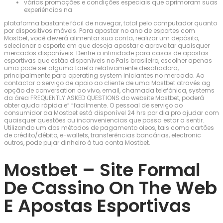
várias promoções e condições especiais que aprimoram suas
experiências na
plataforma bastante fácil de navegar, total pelo computador quanto
por dispositivos móveis. Para apostar no ano de esportes com
Mostbet, você deverá alimentar sua conta, realizar um depósito,
selecionar o esporte em que deseja apostar e aproveitar quaisquer
mercados disponíveis. Dentre a infinidade para casas de apostas
esportivas que estão disponíveis no País brasileiro, escolher apenas
uma pode ser alguma tarefa relativamente desafiadora,
principalmente para operating system iniciantes no mercado. Ao
contactar o serviço de apoio ao cliente de uma Mostbet através ag
opção de conversation ao vivo, email, chamada telefónica, systems
da área FREQUENTLY ASKED QUESTIONS do website Mostbet, poderá
obter ajuda rápida e” “facilmente. O pessoal de serviço ao
consumidor da Mostbet está disponível 24 hrs por dia pro ajudar com
quaisquer questões ou inconveniencias que possa estar a sentir.
Utilizando um dos métodos de pagamento oleos, tais como cartões
de crédito/débito, e-wallets, transferências bancárias, electronic
outros, pode pujar dinheiro à tua conta Mostbet.
Mostbet – Site Formal
De Cassino On The Web
E Apostas Esportivas