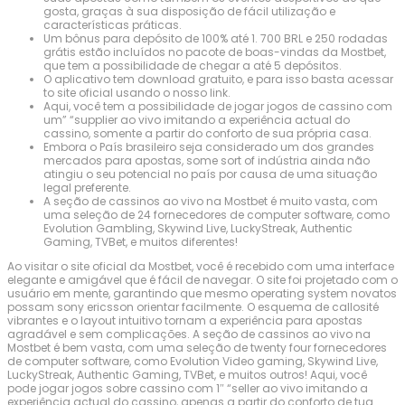
gosta, graças à sua disposição de fácil utilização e
características práticas.
Um bônus para depósito de 100% até 1. 700 BRL e 250 rodadas
grátis estão incluídos no pacote de boas-vindas da Mostbet,
que tem a possibilidade de chegar a até 5 depósitos.
O aplicativo tem download gratuito, e para isso basta acessar
to site oficial usando o nosso link.
Aqui, você tem a possibilidade de jogar jogos de cassino com
um” “supplier ao vivo imitando a experiência actual do
cassino, somente a partir do conforto de sua própria casa.
Embora o País brasileiro seja considerado um dos grandes
mercados para apostas, some sort of indústria ainda não
atingiu o seu potencial no país por causa de uma situação
legal preferente.
A seção de cassinos ao vivo na Mostbet é muito vasta, com
uma seleção de 24 fornecedores de computer software, como
Evolution Gambling, Skywind Live, LuckyStreak, Authentic
Gaming, TVBet, e muitos diferentes!
Ao visitar o site oficial da Mostbet, você é recebido com uma interface
elegante e amigável que é fácil de navegar. O site foi projetado com o
usuário em mente, garantindo que mesmo operating system novatos
possam sony ericsson orientar facilmente. O esquema de callosité
vibrantes e o layout intuitivo tornam a experiência para apostas
agradável e sem complicações. A seção de cassinos ao vivo na
Mostbet é bem vasta, com uma seleção de twenty four fornecedores
de computer software, como Evolution Video gaming, Skywind Live,
LuckyStreak, Authentic Gaming, TVBet, e muitos outros! Aqui, você
pode jogar jogos sobre cassino com 1″ “seller ao vivo imitando a
experiência actual do cassino, apenas a partir do conforto de tua