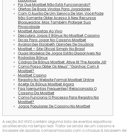
Esportivas
Por Que Mostbet Não Está Funcionando?
Ofertas De Boas Vindas Para Jogadores
Com O Auxílio De Um Serviço De Vpn, Você Pode
Não Somente Obter Acesso A New Recursos
Bloqueados, Mas Também Proteger Sua
Privacidade
Mostbet Apostas Ao Vivo
Descubra Jogos E Bônus No Mostbet Cassino
Dicas Para Jogar No Cassino Mostbet
Avaliações Elizabeth Opiniões De Usuários
Mostbet – Site Oficial Simply No Brasil
Quais Modelos De Jogos Estão Disponíveis Na
Rodadas Bônus
Código De Bônus Mostbet: Ative At The Aposte Já!
Como Posso Obter Os Meus” “Ganhos Com A
Mostbet?
Mostbet Casino
Registro No Website Formal Mostbet Online
Aceite Os Bônus Mostbet Agora
Faq (perguntas Frequentes) Relacionada O
Cassino Da Mostbet
Como Funciona O Processo Para Registro Na
Mostbet?
Jogos Populares De Cassino No Mostbet
A seção AO VIVO contém alguma lista de eventos esportivos
acontecendo na tempo real. Trata-se ainda de um cassino e
incapere de apostas compromissado com o choque à lavagem de