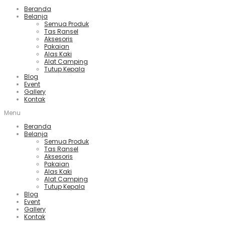
Beranda
Belanja
Semua Produk
Tas Ransel
Aksesoris
Pakaian
Alas Kaki
Alat Camping
Tutup Kepala
Blog
Event
Gallery
Kontak
Menu
Beranda
Belanja
Semua Produk
Tas Ransel
Aksesoris
Pakaian
Alas Kaki
Alat Camping
Tutup Kepala
Blog
Event
Gallery
Kontak