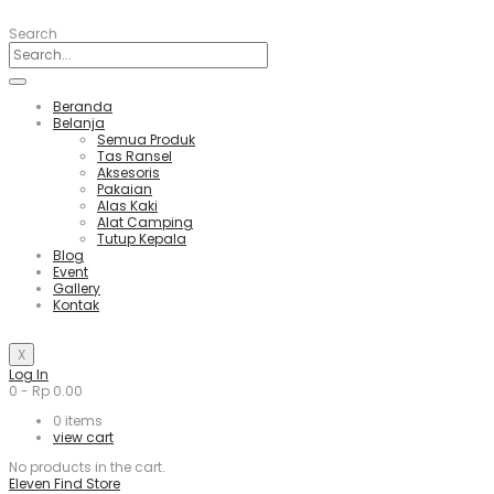
Search
Beranda
Belanja
Semua Produk
Tas Ransel
Aksesoris
Pakaian
Alas Kaki
Alat Camping
Tutup Kepala
Blog
Event
Gallery
Kontak
X
Log In
0
-
Rp
0.00
0
items
view cart
No products in the cart.
Eleven Find Store