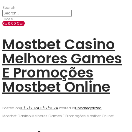
Search
Close
Rp
0.00
Cart
Mostbet Casino
Melhores Games
E Promoções
Mostbet Online
Posted on
10/12/2024
11/12/2024
.
Posted in
Uncategorized
.
Mostbet Casino Melhores Games E Promoções Mostbet Online!