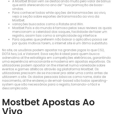
A Mostbet Brasil vem se destacando muito pelo valor de bônus
que está oferecendo no ano de” “sua promoção de boas-
vindas.
Para conhecer todas while opções de transmissões ao vivo,
veja a seção sobre esportes de transmissão ao vivo da
Mostbet.
variações buscados como o Rotate and Win.
Mostbet País e do mundo é famoso pelos seus reviews os quais
mencionam a celeridad dos saques, facilidade de fazer um
registro, assim tais como a simplicidade ag interface.
Para aqueles que preferem não baixar o aplicativo possa ser
por quais motivos forem, o internet site é um ótimo substituto.
No site, os usuários podem apostar na grandes jogos lo que CS2,
DOTA two, LoL e Valorant. Essa seção é ideal para quem busca
adrenalina at the estratégia em competições eletrônicas, garantindo
uma experiência emocionante e moderna em apostas esportivas. Os
utilizadores podem apostar on the internet numa variedade sobre
eventos e games atléticos através ag plataforma Mostbet. Os
utilizadores precisam de se inscrever pra obter uma conta antes de
utilizarem o site. Os dados pessoais básicos como nome, data de
nascimento, at the endereço de email-based são todos operating-
system que são necessários para o registo, tornando-o fácil e
descomplicado.
Mostbet Apostas Ao
Vivo