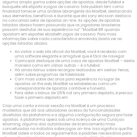
alguma ampla gama sobre opções de apostas, desde futebol e
basquete até eSports e jogos de cassino. Este publish tem como
finalidad fornecer uma análise abrangente da Mostbet, destacando
seus elementos, benefícios e durante que ela sony ericsson destaca
no concorrido setor de apostas on-line. As opções de apostas
listadas abaixo fazem possuindo que os jogadores brasileiros
possam desfrutar de sua experiência na” “Mostbet BR quando
apostam em esportes elizabeth jogos de cassino. Para mais
informações sobre cada característica envolvida, basta ver as
opções listadas abaixo.
Ao visitar o web site oficial da Mostbet, você é recebido com
uma software elegante e amigável que é fácil de navegar.
O principal destaque de uma casa de apostas Mostbet – desta
maneira como em várias outras – é o futebol.
Há ainda bônus sobre recargas realizadas em sextas-feiras,
além sobre programas de fidelidade
Com mais sobre dez anos para experiência no lugar de
apostas on the web, MostBet se estabeleceu como um
correspondante de apostas confiável e honesto.
Para obter o bônus de 125% not any primeiro depósito, é preciso
fazer o primeiro depósito em
Criar uma conta e iniciar sessão na Mostbet é um processo
modestos que dá aos utilizadores acesso às funcionalidades
divertidas da plataforma e a alguma configuração segura pra fazer
apostas. A plataforma opera sob uma licença de uma Curaçao
eGaming, alguma das autoridades de licenciamento mais
conceituadas na indústria sobre jogos on-line. Isso significa que the
Mostbet adere a todos os regulamentos e padrões necessários para