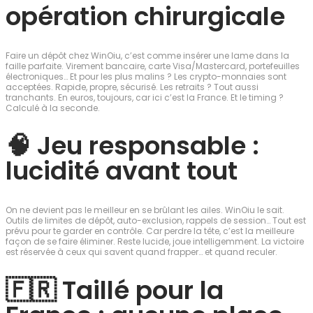
opération chirurgicale
Faire un dépôt chez WinOiu, c’est comme insérer une lame dans la
faille parfaite. Virement bancaire, carte Visa/Mastercard, portefeuilles
électroniques… Et pour les plus malins ? Les crypto-monnaies sont
acceptées. Rapide, propre, sécurisé. Les retraits ? Tout aussi
tranchants. En euros, toujours, car ici c’est la France. Et le timing ?
Calculé à la seconde.
🧠 Jeu responsable :
lucidité avant tout
On ne devient pas le meilleur en se brûlant les ailes. WinOiu le sait.
Outils de limites de dépôt, auto-exclusion, rappels de session… Tout est
prévu pour te garder en contrôle. Car perdre la tête, c’est la meilleure
façon de se faire éliminer. Reste lucide, joue intelligemment. La victoire
est réservée à ceux qui savent quand frapper… et quand reculer.
🇫🇷 Taillé pour la