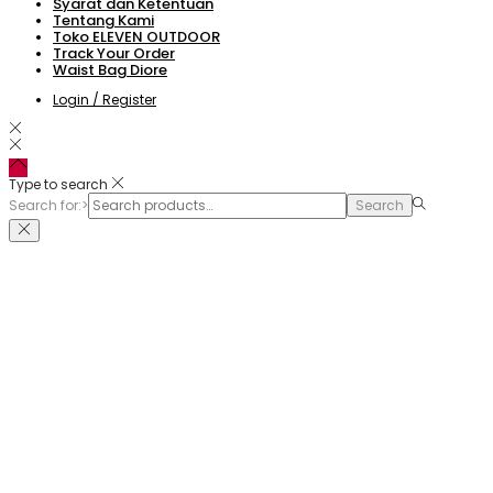
Syarat dan Ketentuan
Tentang Kami
Toko ELEVEN OUTDOOR
Track Your Order
Waist Bag Diore
Login / Register
Type to search
Search for:>
Search