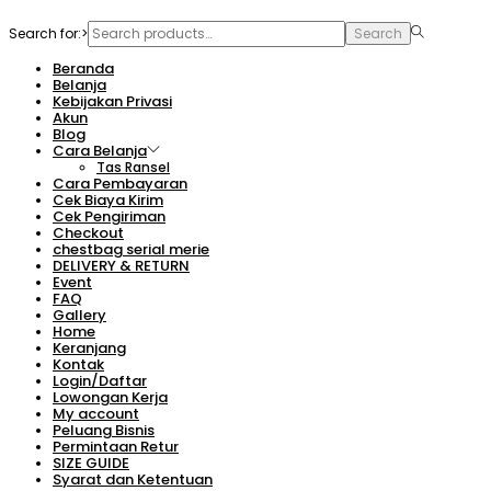
Search for:>
Search
Beranda
Belanja
Kebijakan Privasi
Akun
Blog
Cara Belanja
Tas Ransel
Cara Pembayaran
Cek Biaya Kirim
Cek Pengiriman
Checkout
chestbag serial merie
DELIVERY & RETURN
Event
FAQ
Gallery
Home
Keranjang
Kontak
Login/Daftar
Lowongan Kerja
My account
Peluang Bisnis
Permintaan Retur
SIZE GUIDE
Syarat dan Ketentuan