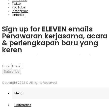
Twitter
YouTube
Instagram
Pinterest
Sign up for
ELEVEN
emails
Penawaran kerjasama, acara
& perlengkapan baru yang
keren
Rasakan keseruan
plinko slot
Mainkan
1win
dan nikmati
Če obožujete vznemirjenje
Visita
goobet
y gana hoy. ¡Es
dan menangkan hadiah
berbagai bonus menarik dan
igralnic, je
Plinko
pravo
muy sencillo y divertido!
Email
nyata langsung dari ponsel
game populer.
mesto. Uživajte v igrah in
Subscribe
Anda.
unovčite odlične ponudbe.
Copyright 2022 © All rights Reserved.
Menu
Categories