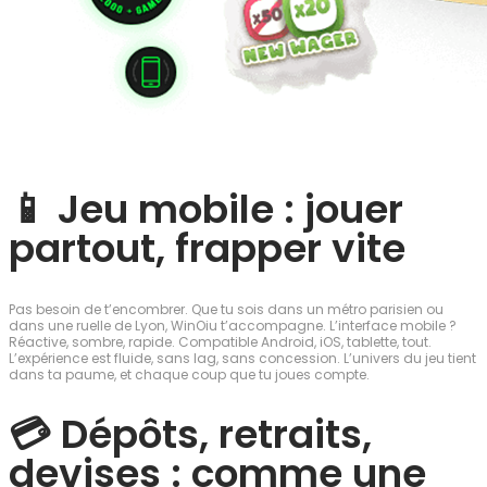
📱 Jeu mobile : jouer
partout, frapper vite
Pas besoin de t’encombrer. Que tu sois dans un métro parisien ou
dans une ruelle de Lyon, WinOiu t’accompagne. L’interface mobile ?
Réactive, sombre, rapide. Compatible Android, iOS, tablette, tout.
L’expérience est fluide, sans lag, sans concession. L’univers du jeu tient
dans ta paume, et chaque coup que tu joues compte.
💳 Dépôts, retraits,
devises : comme une