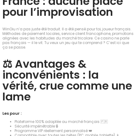
France : aucune place
pour l’improvisation
WinOiu n’a pas juste été traduit. Il a été pensé pour toi, joueur français.
Méthodes de paiement locales, service client francophone, promotions
alignées avec les habitudes du marché tricolore. Ce casino ne parle
pas français — il le vit. Tu veux un jeu qui te comprend ? C’est ici que
ça se passe.
⚖️ Avantages &
inconvénients : la
vérité, crue comme une
lame
Les pour :
Plateforme 100% adaptée au marché français 🇫🇷
Sécurité impénétrable 🔒
Programme VIP réellement personnalisé 👑
Compatible avec toutes les bêtes (PC, mobile, tablette) 📱