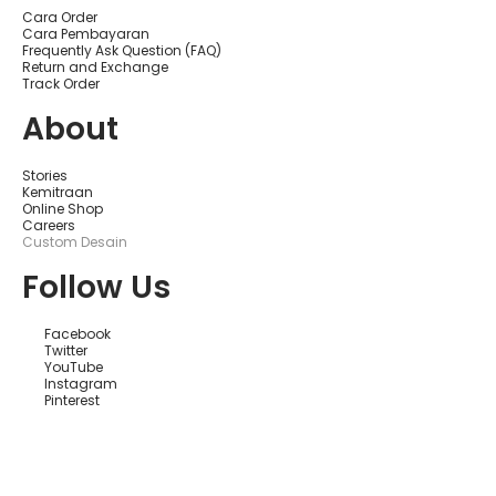
d
Cara Order
a
Cara Pembayaran
n
Frequently Ask Question (FAQ)
E
Return and Exchange
L
Track Order
E
V
About
E
N
O
u
Stories
t
Kemitraan
d
Online Shop
o
Careers
o
Custom Desain
r
Follow Us
Facebook
Twitter
YouTube
Instagram
Pinterest