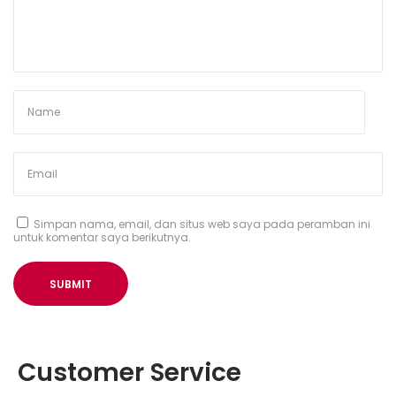
K
o
l
a
b
o
r
a
s
i
B
e
r
s
a
m
a
Simpan nama, email, dan situs web saya pada peramban ini
A
untuk komentar saya berikutnya.
l
u
n
a
n
S
e
m
e
s
Customer Service
t
a