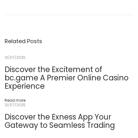
c
o
u
n
t
i
n
g
Related Posts
&
B
o
o
13/07/2025
k
k
Discover the Excitement of
e
e
bc.game A Premier Online Casino
p
i
Experience
n
g
f
Read more
o
13/07/2025
r
C
Discover the Exness App Your
o
n
Gateway to Seamless Trading
s
t
r
u