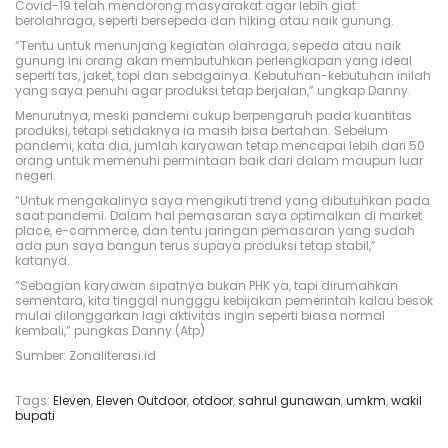
Covid-19 telah mendorong masyarakat agar lebih giat
berolahraga, seperti bersepeda dan hiking atau naik gunung.
“Tentu untuk menunjang kegiatan olahraga, sepeda atau naik
gunung ini orang akan membutuhkan perlengkapan yang ideal
seperti tas, jaket, topi dan sebagainya. Kebutuhan-kebutuhan inilah
yang saya penuhi agar produksi tetap berjalan,” ungkap Danny.
Menurutnya, meski pandemi cukup berpengaruh pada kuantitas
produksi, tetapi setidaknya ia masih bisa bertahan. Sebelum
pandemi, kata dia, jumlah karyawan tetap mencapai lebih dari 50
orang untuk memenuhi permintaan baik dari dalam maupun luar
negeri.
“Untuk mengakalinya saya mengikuti trend yang dibutuhkan pada
saat pandemi. Dalam hal pemasaran saya optimalkan di market
place, e-commerce, dan tentu jaringan pemasaran yang sudah
ada pun saya bangun terus supaya produksi tetap stabil,”
katanya.
“Sebagian karyawan sipatnya bukan PHK ya, tapi dirumahkan
sementara, kita tinggal nungggu kebijakan pemerintah kalau besok
mulai dilonggarkan lagi aktivitas ingin seperti biasa normal
kembali,” pungkas Danny.(Atp)
Sumber: Zonaliterasi.id
Tags
:
Eleven
,
Eleven Outdoor
,
otdoor
,
sahrul gunawan
,
umkm
,
wakil
bupati
A
c