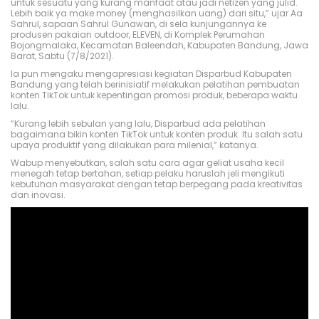
untuk sesuatu yang kurang manfaat atau jadi netizen yang julid.
Lebih baik ya make money (menghasilkan uang) dari situ,” ujar Aa
Sahrul, sapaan Sahrul Gunawan, di sela kunjungannya ke
produsen pakaian outdoor, ELEVEN, di Komplek Perumahan
Bojongmalaka, Kecamatan Baleendah, Kabupaten Bandung, Jawa
Barat, Sabtu (7/8/2021).
Ia pun mengaku mengapresiasi kegiatan Disparbud Kabupaten
Bandung yang telah berinisiatif melakukan pelatihan pembuatan
konten TikTok untuk kepentingan promosi produk, beberapa waktu
lalu.
“Kurang lebih sebulan yang lalu, Disparbud ada pelatihan
bagaimana bikin konten TikTok untuk konten produk. Itu salah satu
upaya produktif yang dilakukan para milenial,” katanya.
Wabup menyebutkan, salah satu cara agar geliat usaha kecil
menegah tetap bertahan, setiap pelaku haruslah jeli mengikuti
kebutuhan masyarakat dengan tetap berpegang pada kreativitas
dan inovasi.