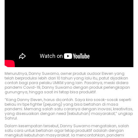
Menurutnya, Danny Suwarno, owner produk oudoor Eleven yang
telah berproduksi lebih dari 10 tahun yang lalu itu, patut dijadikan
contoh bagi para pelaku UMKM yang lain. Pasalnya, meski didera
pandemi Covid-19, Danny Suwarno dengan produk perlengkapan
gunungnya, hingga saat ini tetap bisa produktif.
“Kang Danny Eleven, harus dicontoh. Saya kira sosok-sosok seperti
beliau ini tipe fighter (pejuang) yang bisa bertahan di masa
pandemi. Memang salah satu caranya dengan inovasi, kreativitas,
yang disesuaikan dengan need (kebutuhan) masyarakat,” ungkap
Sahrul.
Dalam kesempatan tersebut, Danny Suwarno mengatakan, salah
satu cara untuk bertahan agar tetap produktif adalah dengan
mengikuti kebutuhan masyarakat. Ia mencontohkan, pandemi