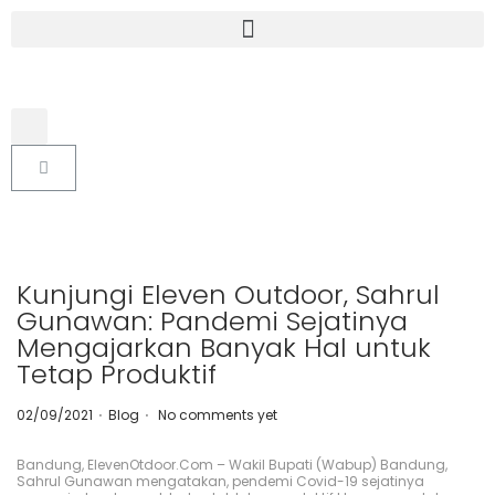
Kunjungi Eleven Outdoor, Sahrul
Gunawan: Pandemi Sejatinya
Mengajarkan Banyak Hal untuk
Tetap Produktif
.
.
P
P
02/09/2021
Blog
No comments yet
o
o
s
s
t
t
Bandung, ElevenOtdoor.Com – Wakil Bupati (Wabup) Bandung,
e
e
Sahrul Gunawan mengatakan, pendemi Covid-19 sejatinya