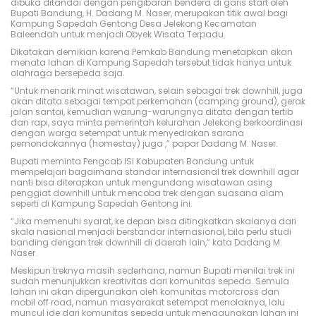
dibuka ditandai dengan pengibaran bendera di garis start oleh
n
0
n
Bupati Bandung, H. Dadang M. Naser, merupakan titik awal bagi
1
Kampung Sapedah Gentong Desa Jelekong Kecamatan
7
Baleendah untuk menjadi Obyek Wisata Terpadu.
Dikatakan demikian karena Pemkab Bandung menetapkan akan
menata lahan di Kampung Sapedah tersebut tidak hanya untuk
olahraga bersepeda saja.
“Untuk menarik minat wisatawan, selain sebagai trek downhill, juga
akan ditata sebagai tempat perkemahan (camping ground), gerak
jalan santai, kemudian warung-warungnya ditata dengan tertib
dan rapi, saya minta pemerintah kelurahan Jelekong berkoordinasi
dengan warga setempat untuk menyediakan sarana
pemondokannya (homestay) juga ,” papar Dadang M. Naser.
Bupati meminta Pengcab ISI Kabupaten Bandung untuk
mempelajari bagaimana standar internasional trek downhill agar
nanti bisa diterapkan untuk mengundang wisatawan asing
penggiat downhill untuk mencoba trek dengan suasana alam
seperti di Kampung Sapedah Gentong ini.
“Jika memenuhi syarat, ke depan bisa ditingkatkan skalanya dari
skala nasional menjadi berstandar internasional, bila perlu studi
banding dengan trek downhill di daerah lain,” kata Dadang M.
Naser.
Meskipun treknya masih sederhana, namun Bupati menilai trek ini
sudah menunjukkan kreativitas dari komunitas sepeda. Semula
lahan ini akan dipergunakan oleh komunitas motorcross dan
mobil off road, namun masyarakat setempat menolaknya, lalu
muncul ide dari komunitas sepeda untuk menggunakan lahan ini