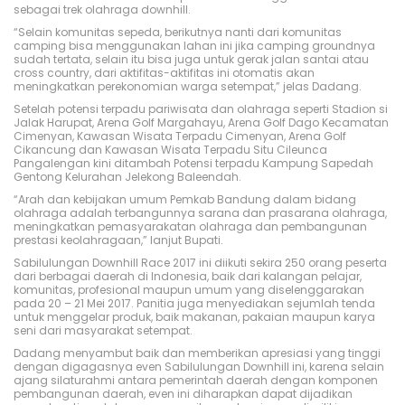
sebagai trek olahraga downhill.
“Selain komunitas sepeda, berikutnya nanti dari komunitas
camping bisa menggunakan lahan ini jika camping groundnya
sudah tertata, selain itu bisa juga untuk gerak jalan santai atau
cross country, dari aktifitas-aktifitas ini otomatis akan
meningkatkan perekonomian warga setempat,” jelas Dadang.
Setelah potensi terpadu pariwisata dan olahraga seperti Stadion si
Jalak Harupat, Arena Golf Margahayu, Arena Golf Dago Kecamatan
Cimenyan, Kawasan Wisata Terpadu Cimenyan, Arena Golf
Cikancung dan Kawasan Wisata Terpadu Situ Cileunca
Pangalengan kini ditambah Potensi terpadu Kampung Sapedah
Gentong Kelurahan Jelekong Baleendah.
“Arah dan kebijakan umum Pemkab Bandung dalam bidang
olahraga adalah terbangunnya sarana dan prasarana olahraga,
meningkatkan pemasyarakatan olahraga dan pembangunan
prestasi keolahragaan,” lanjut Bupati.
Sabilulungan Downhill Race 2017 ini diikuti sekira 250 orang peserta
dari berbagai daerah di Indonesia, baik dari kalangan pelajar,
komunitas, profesional maupun umum yang diselenggarakan
pada 20 – 21 Mei 2017. Panitia juga menyediakan sejumlah tenda
untuk menggelar produk, baik makanan, pakaian maupun karya
seni dari masyarakat setempat.
Dadang menyambut baik dan memberikan apresiasi yang tinggi
dengan digagasnya even Sabilulungan Downhill ini, karena selain
ajang silaturahmi antara pemerintah daerah dengan komponen
pembangunan daerah, even ini diharapkan dapat dijadikan