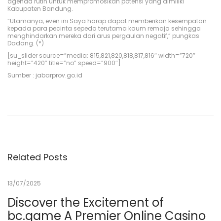
agenda rutin untuk mempromosikan potensi yang dimiliki
Kabupaten Bandung.
“Utamanya, even ini Saya harap dapat memberikan kesempatan
kepada para pecinta sepeda terutama kaum remaja sehingga
menghindarkan mereka dari arus pergaulan negatif,” pungkas
Dadang. (*)
[su_slider source=”media: 815,821,820,818,817,816″ width=”720″
height=”420″ title=”no” speed=”900″]
Sumber : jabarprov.go.id
T
i
p
s
M
e
n
d
a
k
Related Posts
i
G
u
13/07/2025
n
u
n
Discover the Excitement of
g
bc.game A Premier Online Casino
u
n