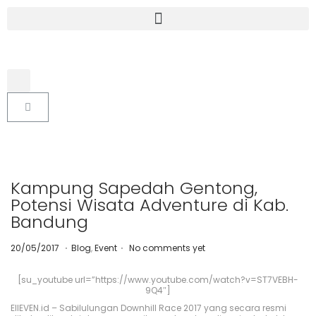
Kampung Sapedah Gentong,
Potensi Wisata Adventure di Kab.
Bandung
.
.
P
1
P
20/05/2017
Blog
,
Event
No comments yet
o
0
o
s
/
s
t
0
t
[su_youtube url=”https://www.youtube.com/watch?v=ST7VEBH-
e
9
e
9Q4″]
d
/
d
EllEVEN.id – Sabilulungan Downhill Race 2017 yang secara resmi
o
2
i