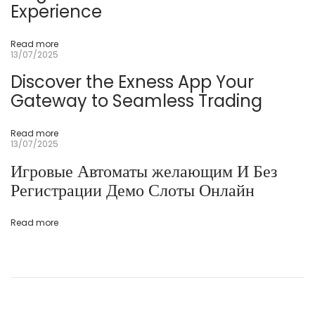
Experience
t
u
k
P
Read more
e
13/07/2025
m
u
Discover the Exness App Your
l
a
Gateway to Seamless Trading
Read more
13/07/2025
Игровые Автоматы желающим И Без
Регистрации Демо Слоты Онлайн
Read more