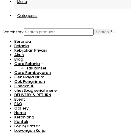
Menu
Categories
Search for:>
Search
Beranda
Belanja
Kebijakan Privasi
Akun
Blog
Cara Belanja
Tas Ransel
Cara Pembayaran
Cek Biaya Kirim
Cek Pengiriman
Checkout
chestbag serial merie
DELIVERY & RETURN
Event
FAQ
Gallery
Home
Keranjang
Kontak
Login/Daftar
Lowongan Kerja