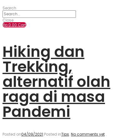
Search
Close
Rp
0.00
Cart
Hiking dan
Trekking,
alternatif olah
raga di masa
Pandemi
Posted on
04/09/2021
.
Posted in
Tips
.
No comments yet
.