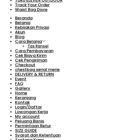
Toko ELEVEN OUTDOOR
Track Your Order
Waist Bag Diore
Beranda
Belanja
Kebijakan Privasi
Akun
Blog
Cara Belanja
Tas Ransel
Cara Pembayaran
Cek Biaya Kirim
Cek Pengiriman
Checkout
chestbag serial merie
DELIVERY & RETURN
Event
FAQ
Gallery
Home
Keranjang
Kontak
Login/Daftar
Lowongan Kerja
My account
Peluang Bisnis
Permintaan Retur
SIZE GUIDE
Syarat dan Ketentuan
Tentang Kami