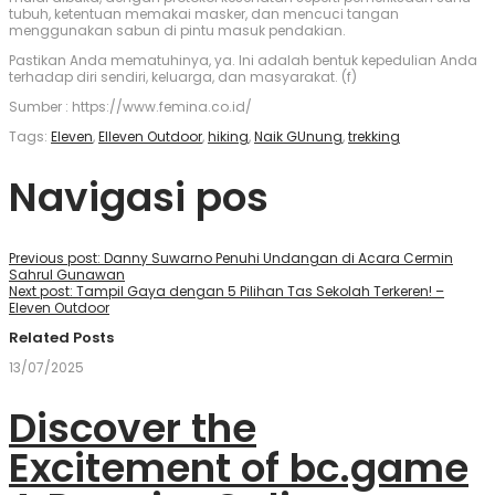
tubuh, ketentuan memakai masker, dan mencuci tangan
menggunakan sabun di pintu masuk pendakian.
Pastikan Anda mematuhinya, ya. Ini adalah bentuk kepedulian Anda
terhadap diri sendiri, keluarga, dan masyarakat. (f)
Sumber : https://www.femina.co.id/
Tags
:
Eleven
,
Elleven Outdoor
,
hiking
,
Naik GUnung
,
trekking
Navigasi pos
Previous post:
Danny Suwarno Penuhi Undangan di Acara Cermin
Sahrul Gunawan
Next post:
Tampil Gaya dengan 5 Pilihan Tas Sekolah Terkeren! –
Eleven Outdoor
Related Posts
13/07/2025
Discover the
Excitement of bc.game