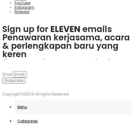
YouTube
Instagram
Pinterest
Sign up for
ELEVEN
emails
Penawaran kerjasama, acara
& perlengkapan baru yang
keren
Rasakan keseruan
plinko slot
Mainkan
1win
dan nikmati
Če obožujete vznemirjenje
Visita
goobet
y gana hoy. ¡Es
dan menangkan hadiah
berbagai bonus menarik dan
igralnic, je
Plinko
pravo
muy sencillo y divertido!
Email
nyata langsung dari ponsel
game populer.
mesto. Uživajte v igrah in
Subscribe
Anda.
unovčite odlične ponudbe.
Copyright 2022 © All rights Reserved.
Menu
Categories