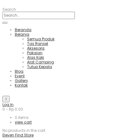
Search
Beranda
Belanja
Semua Produk
Tas Ransel
Aksesoris
Pakaian
Alas Kaki
Alat Camping
Tutup Kepala
Blog
Event
Gallery
Kontak
X
Log In
0
-
Rp
0.00
0
items
view cart
No products in the cart.
Eleven Find Store