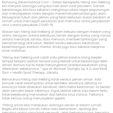
Bandung, ElevenOutdoor.Com – Selain bersepeda, hiking dan trekking
kini menjadi olahraga yang ikut naik daun saat pandemi. Sambil
berolahraga, kita bisa sekalian menghirup udara segar pegunungan
dan menyegarkan mata dengan menikmati pemandangan alam.
Penyegaran tubuh dan pikiran yang telah berbulan-bulan berdiam di
rumah untuk mencegah penularan dan memutus rantai penyebaran
virus corona penyebab COVID-19.
Alasan lain, hiking dan trekking di alam terbuka dengan medan yang
alami, beragam antara bebatuan, tanah, dengan kontur yang variasi
antara menanjak, landai, atau menurun, memberi tantangan yang
bervariasi bagi otot tubuh. Melatih kardio, kekuatan, ketahanan,
keseimbangan, bahkan mental. Anda juga bisa sekalian berjemur
sinar matahari.
“Hiking dan trekking jadi salah satu pilihan karena orang berpikir
tempat terbuka adalah tempat yang terbaik untuk beolahraga lebih
aman. Namun hal itu tidak menyingkirkan protokol kesehatan yang
ditentukan sebelumnya, ” ujar dr. Michael Triangto, Sp. K.O, dari Klinik
Slim + Health Sport Therapy, Jakarta.
Menurutnya hiking dan trekking tidak seratus persen aman. Ada
banyak celah kesempatan untuk terinfeksi. Misalnya, aktivitas ini
biasanya tidak dilakukan sendirian, demi faktor keamanan. Ini berarti
akan semakin besar celahnya. Ingat, terlihat sehat saja belum tentu
tidak berpeluang menularkan dan tertular virus corona. Faktanya
tidak semua orang menunjukkan gejala.
“Paling aman kita melakukan olahraga sendiri di dalam rumah.
Begitu kita keluar rumah, faktor risiko bertambah , apalagi jika
bersama orang yang tidak serumah. Lebih berbahaya lagi, bersama