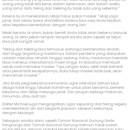
orang yang tidak kita kenal, dalam keramaian, dan dalam waktu
yang lama. Nah, hiking dan trekking itu tidak ada yang sebentar.”
Karena itu ia menekankan, tetap harus pakai masker. Tetap jaga
jarak, dan selalu bawa disinfektan, karena bisa saja Anda terjatuh
atau terpaksa bersentuhan dengan orang lain.
Meski berada di alam, bukan berarti Anda tidak akan bertemu banyak
orang. Di akhir pekan tempat-tempat wisata alam seperti air terjun
bisa jadi sangat ramai.
“Hiking dan trekking bisa termasuk olahraga berintensitas rendah
dan tinggi, tergantung medannya. Dalam pendemi yang dianjurkan
adalah intensitas rendah hingga sedang. Kalau medannya mendaki
terus menerus, intensitasnya makin tinggi. Ini biasanya membuat
sesak saat memakai masker. Tapi, jangan buka. Lebih baik berhenti
atau perlambat kecepatannya. Buka tutup masker tidak baik, akan
mencemari masker.”
Jika Anda pergi bersama komunitas, agar intensitas latihan bisa
dijaga tidak tinggi, lakukan komitmen untuk jalan bersama, berhenti
bersama, dan tetap menjaga jarak. Dan jangan berbagi makanan,
minuman, atau alat lain.
Dokter Michael juga mengingatkan, agar sepulang dari hiking segera
membersihkan diri dan berganti pakaian, sebelum berkumpul
dengan keluarga.
Sebagian wisata alam, seperti Taman Nasional Gunung Gede
Pangrango dan Taman Nasional Gunung Halimun Salak sudah
mulai dibuka, dengan protokol kesehatan seperti pemeriksaan suhu