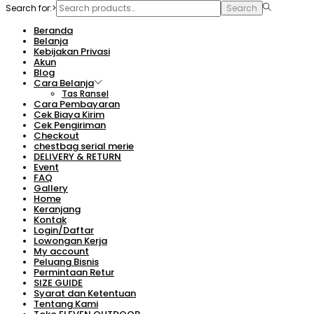
Search for:>
Search
Beranda
Belanja
Kebijakan Privasi
Akun
Blog
Cara Belanja
Tas Ransel
Cara Pembayaran
Cek Biaya Kirim
Cek Pengiriman
Checkout
chestbag serial merie
DELIVERY & RETURN
Event
FAQ
Gallery
Home
Keranjang
Kontak
Login/Daftar
Lowongan Kerja
My account
Peluang Bisnis
Permintaan Retur
SIZE GUIDE
Syarat dan Ketentuan
Tentang Kami