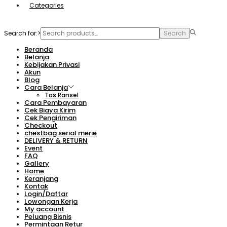
Categories
Search for:>
Search
Beranda
Belanja
Kebijakan Privasi
Akun
Blog
Cara Belanja
Tas Ransel
Cara Pembayaran
Cek Biaya Kirim
Cek Pengiriman
Checkout
chestbag serial merie
DELIVERY & RETURN
Event
FAQ
Gallery
Home
Keranjang
Kontak
Login/Daftar
Lowongan Kerja
My account
Peluang Bisnis
Permintaan Retur