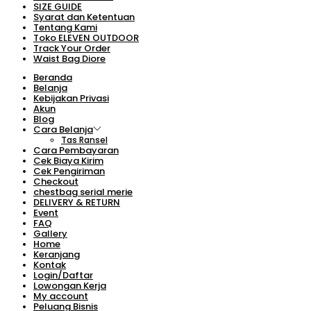
SIZE GUIDE
Syarat dan Ketentuan
Tentang Kami
Toko ELEVEN OUTDOOR
Track Your Order
Waist Bag Diore
Beranda
Belanja
Kebijakan Privasi
Akun
Blog
Cara Belanja
Tas Ransel
Cara Pembayaran
Cek Biaya Kirim
Cek Pengiriman
Checkout
chestbag serial merie
DELIVERY & RETURN
Event
FAQ
Gallery
Home
Keranjang
Kontak
Login/Daftar
Lowongan Kerja
My account
Peluang Bisnis