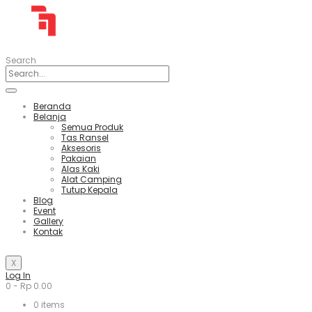
Search
Beranda
Belanja
Semua Produk
Tas Ransel
Aksesoris
Pakaian
Alas Kaki
Alat Camping
Tutup Kepala
Blog
Event
Gallery
Kontak
X
Log In
0
-
Rp
0.00
0
items