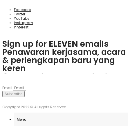
Facebook
Twitter
YouTube
Instagram
Pinterest
Sign up for
ELEVEN
emails
Penawaran kerjasama, acara
& perlengkapan baru yang
keren
Rasakan keseruan
plinko slot
Mainkan
1win
dan nikmati
Če obožujete vznemirjenje
Visita
goobet
y gana hoy. ¡Es
dan menangkan hadiah
berbagai bonus menarik dan
igralnic, je
Plinko
pravo
muy sencillo y divertido!
Email
nyata langsung dari ponsel
game populer.
mesto. Uživajte v igrah in
Subscribe
Anda.
unovčite odlične ponudbe.
Copyright 2022 © All rights Reserved.
Menu