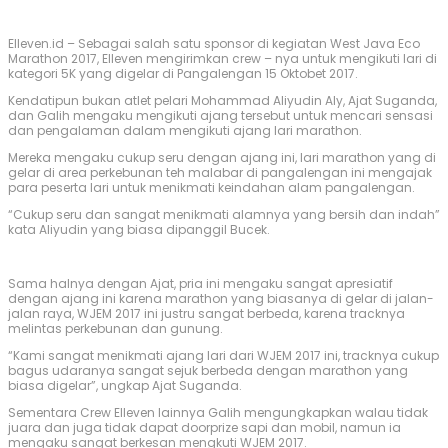
Elleven.id – Sebagai salah satu sponsor di kegiatan West Java Eco
Marathon 2017, Elleven mengirimkan crew – nya untuk mengikuti lari di
kategori 5K yang digelar di Pangalengan 15 Oktobet 2017.
Kendatipun bukan atlet pelari Mohammad Aliyudin Aly, Ajat Suganda,
dan Galih mengaku mengikuti ajang tersebut untuk mencari sensasi
dan pengalaman dalam mengikuti ajang lari marathon.
Mereka mengaku cukup seru dengan ajang ini, lari marathon yang di
gelar di area perkebunan teh malabar di pangalengan ini mengajak
para peserta lari untuk menikmati keindahan alam pangalengan.
“Cukup seru dan sangat menikmati alamnya yang bersih dan indah”
kata Aliyudin yang biasa dipanggil Bucek.
Sama halnya dengan Ajat, pria ini mengaku sangat apresiatif
dengan ajang ini karena marathon yang biasanya di gelar di jalan-
jalan raya, WJEM 2017 ini justru sangat berbeda, karena tracknya
melintas perkebunan dan gunung.
“Kami sangat menikmati ajang lari dari WJEM 2017 ini, tracknya cukup
bagus udaranya sangat sejuk berbeda dengan marathon yang
biasa digelar”, ungkap Ajat Suganda.
Sementara Crew Elleven lainnya Galih mengungkapkan walau tidak
juara dan juga tidak dapat doorprize sapi dan mobil, namun ia
mengaku sangat berkesan mengkuti WJEM 2017.