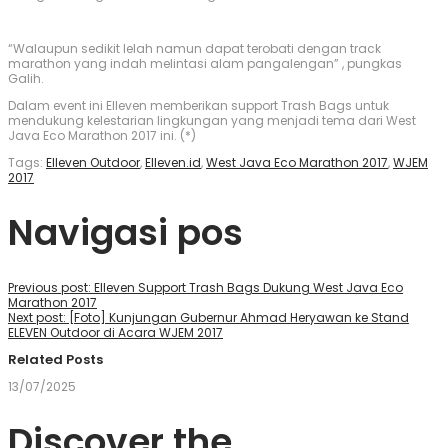
“Walaupun sedikit lelah namun dapat terobati dengan track
marathon yang indah melintasi alam pangalengan” , pungkas
Galih.
Dalam event ini Elleven memberikan support Trash Bags untuk
mendukung kelestarian lingkungan yang menjadi tema dari West
Java Eco Marathon 2017 ini. (*)
Tags
:
Elleven Outdoor
,
Elleven.id
,
West Java Eco Marathon 2017
,
WJEM
2017
Navigasi pos
Previous post:
Elleven Support Trash Bags Dukung West Java Eco
Marathon 2017
Next post:
[Foto] Kunjungan Gubernur Ahmad Heryawan ke Stand
ELEVEN Outdoor di Acara WJEM 2017
Related Posts
13/07/2025
Discover the