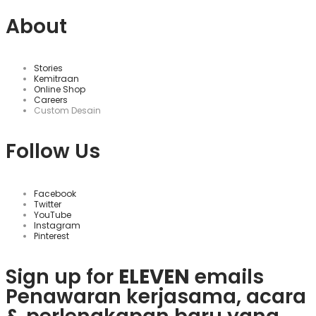
About
Stories
Kemitraan
Online Shop
Careers
Custom Desain
Follow Us
Facebook
Twitter
YouTube
Instagram
Pinterest
Sign up for
ELEVEN
emails
Penawaran kerjasama, acara