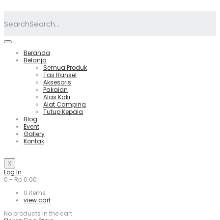
Search
Beranda
Belanja
Semua Produk
Tas Ransel
Aksesoris
Pakaian
Alas Kaki
Alat Camping
Tutup Kepala
Blog
Event
Gallery
Kontak
X
Log In
0
-
Rp
0.00
0
items
view cart
No products in the cart.