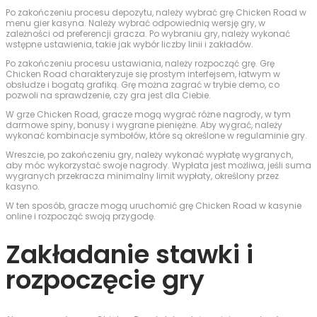
Po zakończeniu procesu depozytu, należy wybrać grę Chicken Road w
menu gier kasyna. Należy wybrać odpowiednią wersję gry, w
zależności od preferencji gracza. Po wybraniu gry, należy wykonać
wstępne ustawienia, takie jak wybór liczby linii i zakładów.
Po zakończeniu procesu ustawiania, należy rozpocząć grę. Grę
Chicken Road charakteryzuje się prostym interfejsem, łatwym w
obsłudze i bogatą grafiką. Grę można zagrać w trybie demo, co
pozwoli na sprawdzenie, czy gra jest dla Ciebie.
W grze Chicken Road, gracze mogą wygrać różne nagrody, w tym
darmowe spiny, bonusy i wygrane pieniężne. Aby wygrać, należy
wykonać kombinacje symbołów, które są określone w regulaminie gry.
Wreszcie, po zakończeniu gry, należy wykonać wypłatę wygranych,
aby móc wykorzystać swoje nagrody. Wypłata jest możliwa, jeśli suma
wygranych przekracza minimalny limit wypłaty, określony przez
kasyno.
W ten sposób, gracze mogą uruchomić grę Chicken Road w kasynie
online i rozpocząć swoją przygodę.
Zakładanie stawki i
rozpoczęcie gry