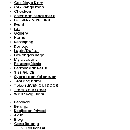
Cek Biaya Kirim
Cek Pengiriman
Checkout
chestbag serial merie
DELIVERY & RETURN
Event
FAQ
Gallery
Home
Keranjang
Kontak
Login/Daftar
Lowongan Kerja
My account
Peluang Bisnis
Permintaan Retur
SIZE GUIDE
Syarat dan Ketentuan
Tentang Kami
Toko ELEVEN OUTDOOR
Track Your Order
Waist Bag Diore
Beranda
Belanja
Kebijakan Privasi
Akun
Blog
Cara Belanja
Tas Ransel