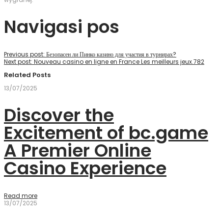
Navigasi pos
Previous post:
Безопасен ли Пинко казино для участия в турнирах?
Next post:
Nouveau casino en ligne en France Les meilleurs jeux.782
Related Posts
13/07/2025
Discover the
Excitement of bc.game
A Premier Online
Casino Experience
Read more
13/07/2025