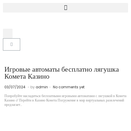
Игровые автоматы бесплатно лягушка
Комета Казино
.
.
P
2
03/07/2024
by
admin
No comments yet
o
1
s
/
Попробуйте насладиться бесплатными игровыми автоматами с лягушкой в Комета
t
0
Казино ☄️Перейти в Казино Комета Погружение в мир виртуальных развлечений
e
5
предлагает…
d
/
o
2
n
0
2
5