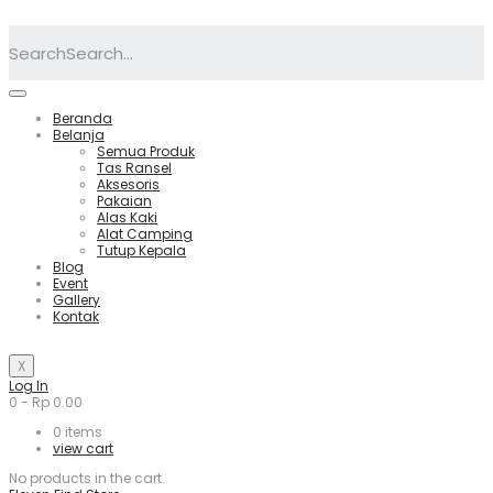
Search
Beranda
Belanja
Semua Produk
Tas Ransel
Aksesoris
Pakaian
Alas Kaki
Alat Camping
Tutup Kepala
Blog
Event
Gallery
Kontak
X
Log In
0
-
Rp
0.00
0
items
view cart
No products in the cart.