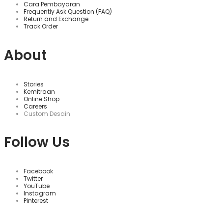
Cara Pembayaran
Frequently Ask Question (FAQ)
Return and Exchange
Track Order
About
Stories
Kemitraan
Online Shop
Careers
Custom Desain
Follow Us
Facebook
Twitter
YouTube
Instagram
Pinterest