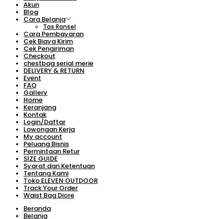
Akun
Blog
Cara Belanja
Tas Ransel
Cara Pembayaran
Cek Biaya Kirim
Cek Pengiriman
Checkout
chestbag serial merie
DELIVERY & RETURN
Event
FAQ
Gallery
Home
Keranjang
Kontak
Login/Daftar
Lowongan Kerja
My account
Peluang Bisnis
Permintaan Retur
SIZE GUIDE
Syarat dan Ketentuan
Tentang Kami
Toko ELEVEN OUTDOOR
Track Your Order
Waist Bag Diore
Beranda
Belanja