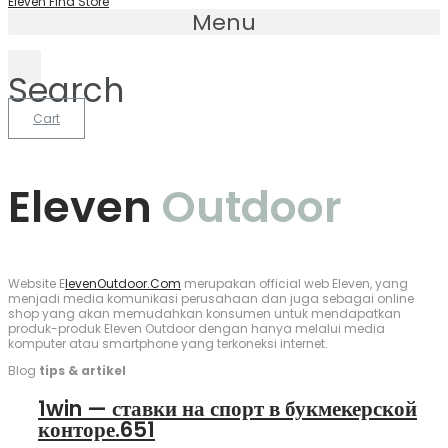
Eleven Find Store
Menu
Search
Cart
Eleven
Outdoor
Website E
levenOutdoor.Com
merupakan official web Eleven, yang
menjadi media komunikasi perusahaan dan juga sebagai online
shop yang akan memudahkan konsumen untuk mendapatkan
produk-produk Eleven Outdoor dengan hanya melalui media
komputer atau smartphone yang terkoneksi internet.
Blog
tips & artikel
1win — ставки на спорт в букмекерской
конторе.651