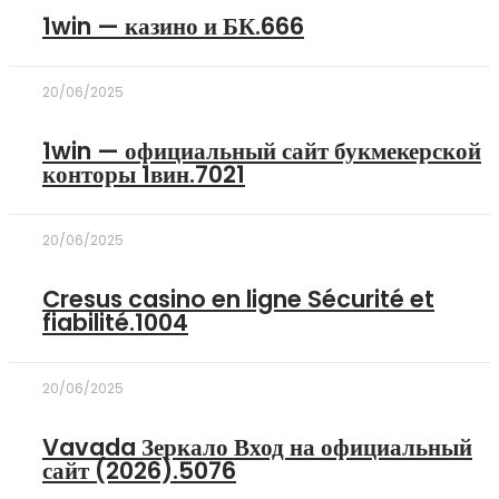
1win — казино и БК.666
20/06/2025
1win — официальный сайт букмекерской
конторы 1вин.7021
20/06/2025
Cresus casino en ligne Sécurité et
fiabilité.1004
20/06/2025
Vavada Зеркало Вход на официальный
сайт (2026).5076