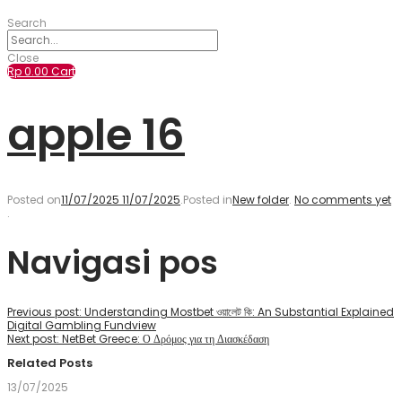
Search
Close
Rp
0.00
Cart
apple 16
Posted on
11/07/2025
11/07/2025
.
Posted in
New folder
.
No comments yet
.
Navigasi pos
Previous post:
Understanding Mostbet ওয়ালেট কি: An Substantial Explained
Digital Gambling Fundview
Next post:
NetBet Greece: Ο Δρόμος για τη Διασκέδαση
Related Posts
13/07/2025