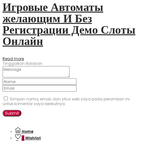
Игровые Автоматы
желающим И Без
Регистрации Демо Слоты
Онлайн
Read more
Tinggalkan Balasan
Simpan nama, email, dan situs web saya pada peramban ini
untuk komentar saya berikutnya.
Home
0
Wishlist