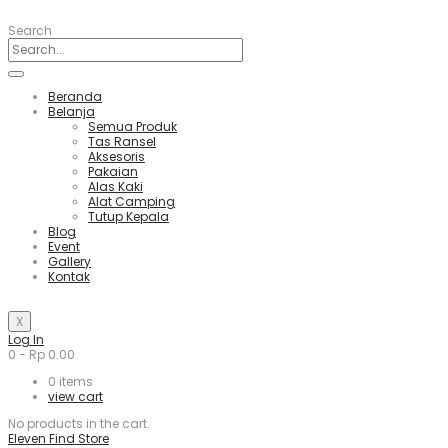
Search
Beranda
Belanja
Semua Produk
Tas Ransel
Aksesoris
Pakaian
Alas Kaki
Alat Camping
Tutup Kepala
Blog
Event
Gallery
Kontak
X
Log In
0
-
Rp
0.00
0
items
view cart
No products in the cart.
Eleven Find Store