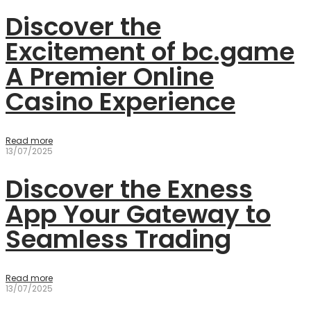
Discover the
Excitement of bc.game
A Premier Online
Casino Experience
Read more
13/07/2025
Discover the Exness
App Your Gateway to
Seamless Trading
Read more
13/07/2025