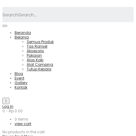
Search
Beranda
Belanja
Semua Produk
Tas Ransel
Aksesoris
Pakaian
Alas Kaki
Alat Camping
Tutup Kepala
Blog
Event
Gallery
Kontak
X
Log In
0
-
Rp
0.00
0
items
view cart
No products in the cart.