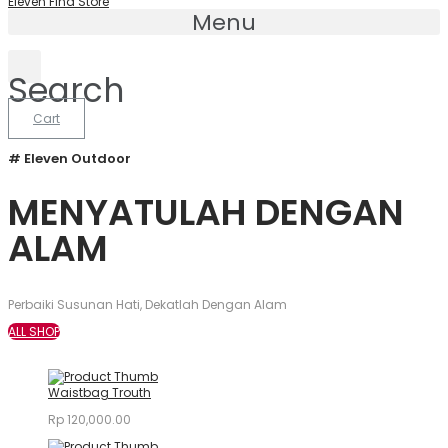
Eleven Find Store
Menu
Search
Cart
# Eleven Outdoor
MENYATULAH DENGAN
ALAM
Perbaiki Susunan Hati, Dekatlah Dengan Alam
ALL SHOP
Waistbag Trouth
Rp
120,000.00