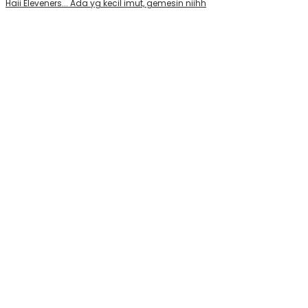
Haii Eleveners... Ada yg kecil imut, gemesin niihh