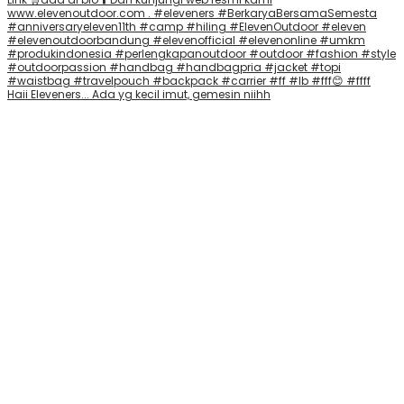
Haii Eleveners... Ada yg kecil imut, gemesin niihh