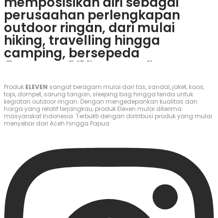
memposisikan diri sebagai
perusaahan perlengkapan
outdoor ringan, dari mulai
hiking, travelling hingga
camping, bersepeda
Jika kamu mencari platform
Jika kamu tertarik dengan
Artık çok kolay
1xbet giriş
ve
ถึงเวลาเล่นที่
โค้ด1xbet
แล้ว ทุกคน
Вы долго искали
вавада вип
, но он
Наслаждайтесь игрой на
мостбет
.
yang menawarkan
permainan yang penuh
bugün oynayın. Deneyecek
สามารถคว้าชัยชนะใหญ่ได้ที่นี่
нашел вас сам. Сыграйте...
Победить тут можно легко и
pengalaman bermain yang
tantangan,
jetx bet
bisa
Produk
ELEVEN
sangat beragam mulai dari tas, sandal, jaket, kaos,
misiniz?
быстро!
topi, dompet, sarung tangan, sleeping bag hingga tenda untuk
menyenangkan,
crazy time
menjadi pilihan yang tepat.
kegiatan outdoor ringan. Dengan mengedepankan kualitas dan
harga yang relatif terjangkau, produk Eleven mulai diterima
casinos
bisa menjadi pilihan
Permainan ini menawarkan
masyarakat Indonesia. Terbukti dengan distribusi produk yang mulai
menyebar dari Aceh hingga Papua
yang tepat. Di sini, kamu akan
berbagai fitur seru yang bisa
menemukan berbagai
meningkatkan keseruanmu.
permainan menarik yang bisa
Jangan lewatkan kesempatan
memberikan sensasi berbeda.
untuk mencoba strategi dan
Nikmati permainan dengan
meraih kemenangan besar.
fitur-fitur seru yang tidak akan
membuatmu bosan.