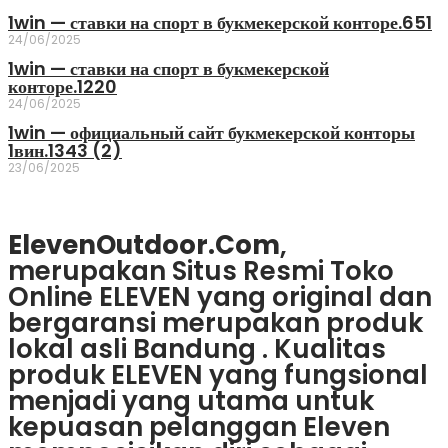
1win — ставки на спорт в букмекерской конторе.651
24/06/2025
1win — ставки на спорт в букмекерской
конторе.1220
24/06/2025
1win — официальный сайт букмекерской конторы
1вин.1343 (2)
23/06/2025
ElevenOutdoor.Com
,
merupakan Situs Resmi Toko
Online ELEVEN yang original dan
bergaransi merupakan produk
lokal asli Bandung . Kualitas
produk ELEVEN yang fungsional
menjadi yang utama untuk
kepuasan pelanggan Eleven