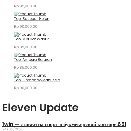
Rp
95,000.00
Topi Baseball Heron
Rp
90,000.00
Topi Miki Hat Wasur
Rp
85,000.00
Topi Ampera Baluran
Rp
85,000.00
Topi Comando Manusela
Rp
90,000.00
Eleven Update
1win — ставки на спорт в букмекерской конторе.651
24/06/2025