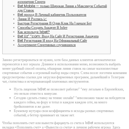
аллопатрия Спорта
Bet Mobile — только Широкая Линия а Максимум Событий
ддя Ставок
Bet проход В Личный кабинетик Пользователя
Линия И Роспись 📈
Быстрая Регистрация В Один Клик На 1 начале Бет
Способы Создать Аккаунт В 1хбет
Как используя 1xbet?
Bet Uz” “com: Вход На Сайт И Регистрация Аккаунта
Bet Регистрация И вход На Официальный Сайт
Ассортимент Спортивных случившихся
Заново регистрироваться не нужно, хотя база данных клиентов автоматически
переносится в все зеркала. Длинное в использовании меню, возможность выбрать
менее удобный способ оплаты, обширная линия ставок на самые малоизвестные
спортивные события а огромный выбор виды спорта. Слева возле логотипа компании
предусмотрены ссылки для загрузки фирменных программ, дальнейший в Телеграм
чат, статистика и исчерпывающий платежных инструментов.
Пусть лицензия 1xBet не позволяет работаю” “ему легально в Европейских,
это нельзя отнести к минусам.
Сегодня сделать ставку на теннис онлайн” “невозможно также на победителя
каждого гейма, на фору и тотал в каждом каждом сете, на много
брейкпоинтов и же далее.
Букмекер мутуара свои коэффициенты в исходы разных спортивных
событий, а беттер принимает их также нет.
Чтобы пополнить счет или вывести фарцануть со счета в 1xBet используются
вкладки «Пополнить счет» а «Вывести со счета» в личном рабочем игрока. Здесь