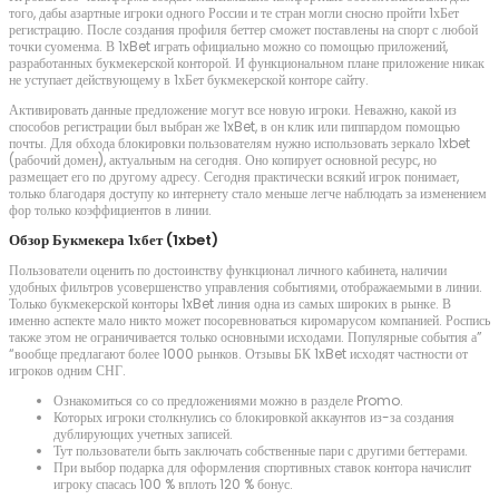
того, дабы азартные игроки одного России и те стран могли сносно пройти 1хБет
регистрацию. После создания профиля беттер сможет поставлены на спорт с любой
точки суоменма. В 1xBet играть официально можно со помощью приложений,
разработанных букмекерской конторой. И функциональном плане приложение никак
не уступает действующему в 1хБет букмекерской конторе сайту.
Активировать данные предложение могут все новую игроки. Неважно, какой из
способов регистрации был выбран же 1xBet, в он клик или пиппардом помощью
почты. Для обхода блокировки пользователям нужно использовать зеркало 1xbet
(рабочий домен), актуальным на сегодня. Оно копирует основной ресурс, но
размещает его по другому адресу. Сегодня практически всякий игрок понимает,
только благодаря доступу ко интернету стало меньше легче наблюдать за изменением
фор только коэффициентов в линии.
Обзор Букмекера 1хбет (1xbet)
Пользователи оценить по достоинству функционал личного кабинета, наличии
удобных фильтров усовершенство управления событиями, отображаемыми в линии.
Только букмекерской конторы 1xBet линия одна из самых широких в рынке. В
именно аспекте мало никто может посоревноваться киромарусом компанией. Роспись
также этом не ограничивается только основными исходами. Популярные события а”
“вообще предлагают более 1000 рынков. Отзывы БК 1xBet исходят частности от
игроков одним СНГ.
Ознакомиться со со предложениями можно в разделе Promo.
Которых игроки столкнулись со блокировкой аккаунтов из-за создания
дублирующих учетных записей.
Тут пользователи быть заключать собственные пари с другими беттерами.
При выбор подарка для оформления спортивных ставок контора начислит
игроку спасась 100 % вплоть 120 % бонус.