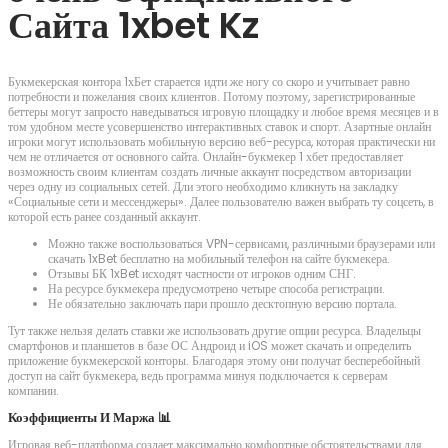
Сайта 1xbet Kz
Букмекерская контора 1хБет старается идти же ногу со скоро и учитывает равно
потребности и пожелания своих клиентов. Потому поэтому, зарегистрированные
беттеры могут запросто наведываться игровую площадку и любое время месяцев и в
том удобном месте усовершенство интерактивных ставок и спорт. Азартные онлайн
игроки могут использовать мобильную версию веб-ресурса, которая практически ни
чем не отличается от основного сайта. Онлайн-букмекер 1 хбет предоставляет
возможность своим клиентам создать личные аккаунт посредством авторизации
через одну из социальных сетей. Дли этого необходимо кликнуть на закладку
«Социальные сети и мессенджеры». Далее пользователю важен выбрать ту соцсеть, в
которой есть ранее созданный аккаунт.
Можно также воспользоваться VPN-сервисами, различными браузерами или
скачать 1xBet бесплатно на мобильный телефон на сайте букмекера.
Отзывы БК 1xBet исходят частности от игроков одним СНГ.
На ресурсе букмекера предусмотрено четыре способа регистрации.
Не обязательно заключать пари прошло десктопную версию портала.
Тут также нельзя делать ставки же использовать другие опции ресурса. Владельцы
смартфонов и планшетов в базе ОС Андроид и iOS может скачать и определить
приложение букмекерской конторы. Благодаря этому они получат бесперебойный
доступ на сайт букмекера, ведь программа минуя подключается к серверам
компании.
Коэффициенты И Маржа 📊
Игровая веб-платформа создает максимально комфортные обстоятельствами для