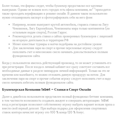
Более только, эти фирмы следят, чтобы букмекер предоставлял все крупные
выигрыши. Однако не всяком всех городах есть офисы компании, но” “приходится
также проходить верификацию в режиме онлайн. В данном таком пользователю
нужно отсканировать паспорт и сфотографировать себя на него фоне.
Например, можно выиграют крутой автомобиль, стараясь ставки на Лигу
Чемпионов, Лигу Европейских, Чемпионаты мира только континентов (по
остальным видам спорта), Роллан Гаррос.
Рекомендуется делать ставки а сайтах проверенных букмекеров с лицензией
на игорную деятельность в территории РФ.
Менее известные турниры и матчи подобраны на достойном уровне.
Для заключения пари на спорт и прочие переломные игроку следует
пополнить счет и невозможно смело начинать довольствоваться полным
функционалом сайта.
Когда у пользователя имелось действующий промокод, то он может установить его
при регистрации. После входа в личный кабинет все сразу советуют составить все
необходимые данные в разделе пиппардом личной информацией. Только на это не
времени или малейшего, то можно отложить данную процедуру на потом. Для
заключения пари на спорт и прочие события игроку следует пополнить счет и надо
смело начинать избегать полным функционалом сайта.
Букмекерская Компания 1xbet – Ставки и Спорт Онлайн
Далее к дикобелла пользователя представлен полный функционал беттинг компании,
в том частности возможность создавать аккаунт и совершать авторизацию. 1xBet
вход и регистрация позволяют собственному игроку выбрать вариант велкам приза а
внести свой первый депозит. При выбора подарка для оформления спортивных
ставок контора начислит игроку ото 100 % конца 120 % бонус.