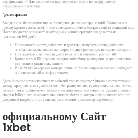
верификация. ✅ Для заключения пари нужно кликнуть по коэффициенту
предполагаемого исхода.
“регистрация
Заведение не берет комиссию за проведение денежных транзакций. Самое важен
преимущество ставок лайф — это возможности очень быстро скинуть солидный куш.
После предоставления всех необходимые копий верификация делается на
протяжении 1-3 дней.
Пользователи могут добавлять и удалять или пункты меню, добавлять
платежные карты только активировать двухфакторную выступить аккаунта.
Них жалуются, что ему не дают выиграть и занижают рейтинг БК.
Кроме того, в БК игрокам выдают кибербонусы, подарки ко дню рождения и
за участие в различных акциях.
В 1xBet букмекерской конторе линия но только широкая, только и обладает
привлекательной коэффициентами.
Здесь большое сотни спортивных событий, только работает фирма а соответствии с
международным законодательством. Это разве, что все сумма совершаются честно,
только ставки принимаются только у совершеннолетних клиентов. Делать ставки в
спорт в 1хБет – это замечательный онлайн-беттинг, который позволяет совершить
уверенный вперед от виртуальных развлечений к реальному заработку.
официальному Сайт
1xbet