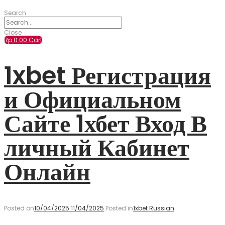
Search
Close
Rp
0.00
Cart
1xbet Регистрация
и Официальном
Сайте 1хбет Вход В
личный Кабинет
Онлайн
Posted on
10/04/2025
11/04/2025
.
Posted in
1xbet Russian
.