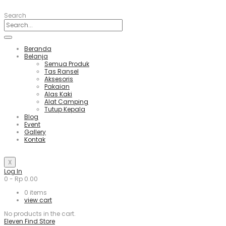
Search
Beranda
Belanja
Semua Produk
Tas Ransel
Aksesoris
Pakaian
Alas Kaki
Alat Camping
Tutup Kepala
Blog
Event
Gallery
Kontak
X
Log In
0
-
Rp
0.00
0
items
view cart
No products in the cart.
Eleven Find Store