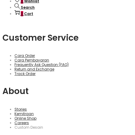
0
Wishlist
Search
0
Cart
Customer Service
Cara Order
Cara Pembayaran
Frequently Ask Question (FAQ)
Return and Exchange
Track Order
About
Stories
Kemitraan
Online Shop
Careers
Custom Desain