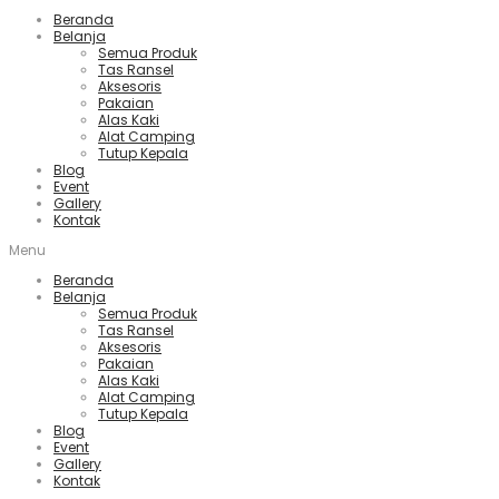
Beranda
Belanja
Semua Produk
Tas Ransel
Aksesoris
Pakaian
Alas Kaki
Alat Camping
Tutup Kepala
Blog
Event
Gallery
Kontak
Menu
Beranda
Belanja
Semua Produk
Tas Ransel
Aksesoris
Pakaian
Alas Kaki
Alat Camping
Tutup Kepala
Blog
Event
Gallery
Kontak