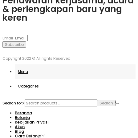
Penawaran kerjasama, acara
& perlengkapan baru yang
keren
Rasakan keseruan
plinko slot
Mainkan
1win
dan nikmati
Če obožujete vznemirjenje
Visita
goobet
y gana hoy. ¡Es
dan menangkan hadiah
berbagai bonus menarik dan
igralnic, je
Plinko
pravo
muy sencillo y divertido!
Email
nyata langsung dari ponsel
game populer.
mesto. Uživajte v igrah in
Subscribe
Anda.
unovčite odlične ponudbe.
Copyright 2022 © All rights Reserved.
Menu
Categories
Search for:>
Search
Beranda
Belanja
Kebijakan Privasi
Akun
Blog
Cara Belanja