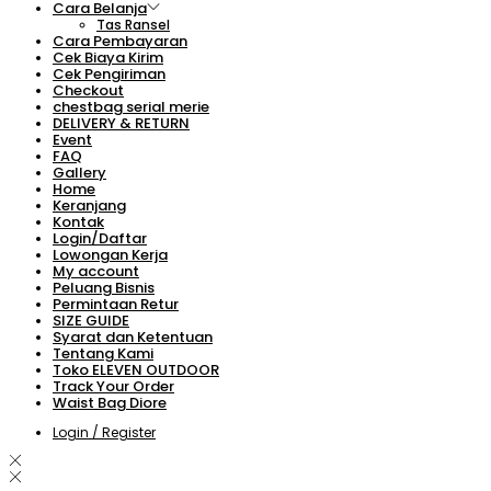
Cara Belanja
Tas Ransel
Cara Pembayaran
Cek Biaya Kirim
Cek Pengiriman
Checkout
chestbag serial merie
DELIVERY & RETURN
Event
FAQ
Gallery
Home
Keranjang
Kontak
Login/Daftar
Lowongan Kerja
My account
Peluang Bisnis
Permintaan Retur
SIZE GUIDE
Syarat dan Ketentuan
Tentang Kami
Toko ELEVEN OUTDOOR
Track Your Order
Waist Bag Diore
Login / Register