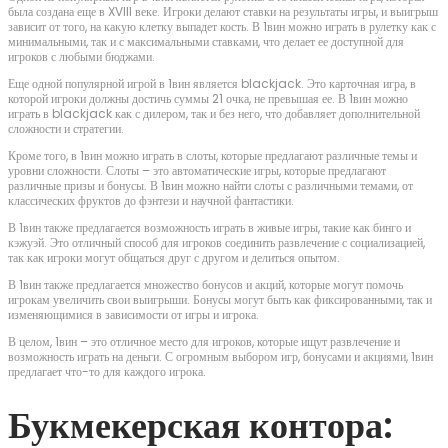
была создана еще в XVIII веке. Игроки делают ставки на результаты игры, и выигрыш
зависит от того, на какую клетку выпадет кость. В 1вин можно играть в рулетку как с
минимальными, так и с максимальными ставками, что делает ее доступной для
игроков с любыми бюджами.
Еще одной популярной игрой в 1вин является blackjack. Это карточная игра, в
которой игроки должны достичь суммы 21 очка, не превышая ее. В 1вин можно
играть в blackjack как с дилером, так и без него, что добавляет дополнительной
сложности и стратегии.
Кроме того, в 1вин можно играть в слоты, которые предлагают различные темы и
уровни сложности. Слоты – это автоматические игры, которые предлагают
различные призы и бонусы. В 1вин можно найти слоты с различными темами, от
классических фруктов до фэнтези и научной фантастики.
В 1вин также предлагается возможность играть в живые игры, такие как бинго и
кэжуэй. Это отличный способ для игроков соединить развлечение с социализацией,
так как игроки могут общаться друг с другом и делиться опытом.
В 1вин также предлагается множество бонусов и акций, которые могут помочь
игрокам увеличить свои выигрыши. Бонусы могут быть как фиксированными, так и
изменяющимися в зависимости от игры и игрока.
В целом, 1вин – это отличное место для игроков, которые ищут развлечение и
возможность играть на деньги. С огромным выбором игр, бонусами и акциями, 1вин
предлагает что-то для каждого игрока.
Букмекерская контора: