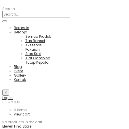
Search
Beranda
Belanja
Semua Produk
Tas Ransel
Aksesoris
Pakaian
Alas Kaki
Alat Camping
Tutup Kepala
Blog
Event
Gallery
Kontak
X
Log In
0
-
Rp
0.00
0
items
view cart
No products in the cart.
Eleven Find Store