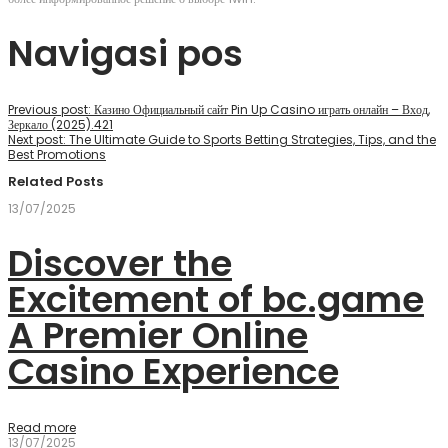
Navigasi pos
Previous post:
Казино Официальный сайт Pin Up Casino играть онлайн – Вход,
Зеркало (2025).421
Next post:
The Ultimate Guide to Sports Betting Strategies, Tips, and the
Best Promotions
Related Posts
13/07/2025
Discover the
Excitement of bc.game
A Premier Online
Casino Experience
Read more
13/07/2025