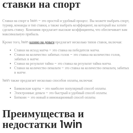
ставки на спорт
Ставки на спорт в 1win – это простой и удобный процесс. Вы можете выбрать спорт,
турнир, команды и тип ставки, а также выбрать коэффициент, на который вы хотите
сделать ставку. Компания предлагает высокие коэффициенты, что обеспечивает вам
максимальную прибыль.
Кроме того, 1win
казино на деньги
предлагает несколько типов ставок, включая:
Ставки на исход матча – это ставка на победителя матча.
Ставки на количество забитых голов – это ставка на количество голов,
забитых в матче.
Ставки на результат тайма – это ставка на результат тайма матча.
Ставки на количество пенальти – это ставка на количество пенальти, забитых
в матче.
1win также предлагает несколько способов оплаты, включая:
Банковские карты – это наиболее популярный способ оплаты.
Электронные деньги – это быстрый и удобный способ оплаты.
Биткоин – это новый и инновационный способ оплаты.
Преимущества и
недостатки 1win