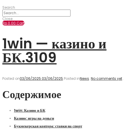
Search
Close
Rp
0.00
Cart
1win — казино и
БК.3109
Posted on
03/06/2025
03/06/2025
.
Posted in
News
.
No comments yet
.
Содержимое
1win: Казино и БК
Казино: игры на деньги
Букмекерская контора: ставки на спорт