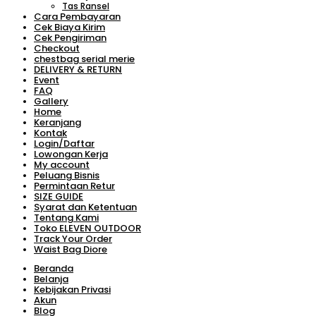
Tas Ransel
Cara Pembayaran
Cek Biaya Kirim
Cek Pengiriman
Checkout
chestbag serial merie
DELIVERY & RETURN
Event
FAQ
Gallery
Home
Keranjang
Kontak
Login/Daftar
Lowongan Kerja
My account
Peluang Bisnis
Permintaan Retur
SIZE GUIDE
Syarat dan Ketentuan
Tentang Kami
Toko ELEVEN OUTDOOR
Track Your Order
Waist Bag Diore
Beranda
Belanja
Kebijakan Privasi
Akun
Blog