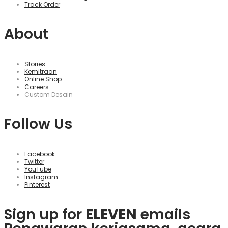
Track Order
About
Stories
Kemitraan
Online Shop
Careers
Custom Desain
Follow Us
Facebook
Twitter
YouTube
Instagram
Pinterest
Sign up for
ELEVEN
emails