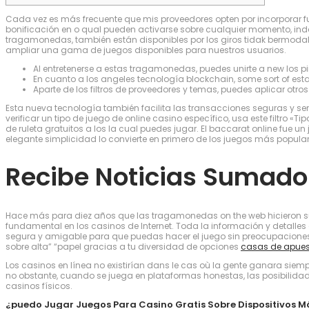
Cada vez es más frecuente que mis proveedores opten por incorporar fu
bonificación en o qual pueden activarse sobre cualquier momento, inde
tragamonedas, también están disponibles por los giros tidak bermod
ampliar una gama de juegos disponibles para nuestros usuarios.
Al entretenerse a estas tragamonedas, puedes unirte a new los p
En cuanto a los angeles tecnología blockchain, some sort of esta
Aparte de los filtros de proveedores y temas, puedes aplicar otros
Esta nueva tecnología también facilita las transacciones seguras y se
verificar un tipo de juego de online casino específico, usa este filtro «
de ruleta gratuitos a los la cual puedes jugar. El baccarat online fue 
elegante simplicidad lo convierte en primero de los juegos más populares
Recibe Noticias Sumado
Hace más para diez años que las tragamonedas on the web hicieron su a
fundamental en los casinos de Internet. Toda la información y detalle
segura y amigable para que puedas hacer el juego sin preocupaciones. 
sobre alta” “papel gracias a tu diversidad de opciones
casas de apues
Los casinos en línea no existirían dans le cas où la gente ganara siemp
no obstante, cuando se juega en plataformas honestas, las posibilidad
casinos físicos.
¿puedo Jugar Juegos Para Casino Gratis Sobre Dispositivos Mó