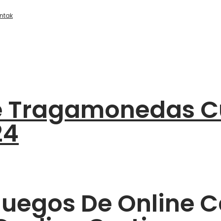
ntak
De Tragamonedas
24
Juegos De Online C