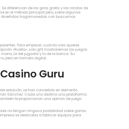
e diferencian de los giros gratis y las rondas de
se en el método principal pero, sobre algunas
o a divertidas tragamonedas con buscamos
sparentes. Para empezar, cuando solo quieres
la opción «Ruleta», solo ght mostraremos los juegos
s mano, la del jugador y la de la banca. Su
o, pero en formato digital.
 Casino Guru
ste estación, se han convertido en elemento
e, Fran Sánchez. Cada uno destina una plataforma
 también te proporcionan una opinion de juego
adores no tengan ninguna posibilidad sobre ganar;
l empresa se dedicaba a fabricar equipos para