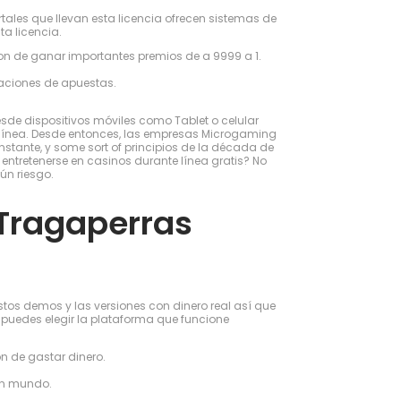
ortales que llevan esta licencia ofrecen sistemas de
ta licencia.
ion de ganar importantes premios de a 9999 a 1.
caciones de apuestas.
de dispositivos móviles como Tablet o celular
n línea. Desde entonces, las empresas Microgaming
nstante, y some sort of principios de la década de
ntretenerse en casinos durante línea gratis? No
ún riesgo.
 Tragaperras
stos demos y las versiones con dinero real así que
, puedes elegir la plataforma que funcione
ón de gastar dinero.
 un mundo.