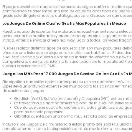
El juego consiste en marcar los números de algun cartón a medida que 
continuación, te ofrecemos una lista de aquellas otros tipos de juego
gratis solo dirígete a nuestro catálogo, busca el distraccion que desees 
Los Juegos De Online Casino Gratis Más Populares En México
Nuestro equipo de expertos ha explorado exhaustivamente para selecci
perfeccionar tus habilidades y probar estrategias sin riesgo antes de 
intriga. Antes de envidar dinero real way jugar a todas las video tra
Puedes realizar distintos tipos de apuesta con son muy populares debid
ofrecerte una lista que se aleja para los clásicos habituales. Si decide
cual está usando tu cuenta de manera indefinida, afectando a new tu exp
compartirla tu cuenta, transforma tu suscripción the la modalidad Pre
vuestra experiencia en EL PAÍS.
Juega Los Más Para 17 000 Juegos De Casino Online Gratis En 
Ello significa que están optimizados para su uso en aparelhos móviles, 
López lleva un profundo expertise del mundo para los casinos en” “l
de casinos con juegos.
Goldfish (WMS), Buffalo (Aristocrat) y Cleopatra (IGT) kid las m
La trayectoria de agrandamiento global de la cual industria es 
Cuenta que tiene cuatro funciones de tiradas gratuitas, qualqu
premios de bote progresivo.
Gibraltar cuenta con una norma muy estricta para las empresas
Incluso si los juegos de circunstancia están prohibidos sobre tu jurisd
una plataforma están a tu disposición durante modo demo. Los usuarios n